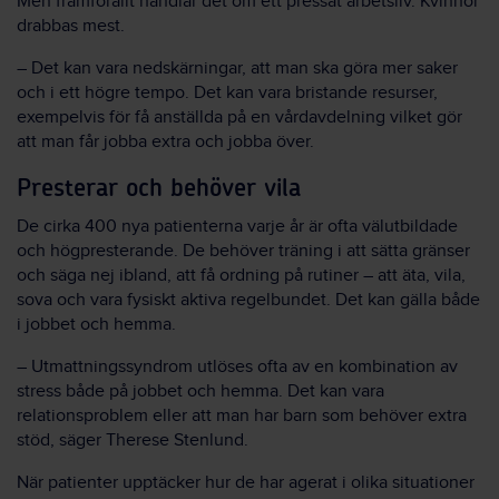
Men framförallt handlar det om ett pressat arbetsliv. Kvinnor
drabbas mest.
–
Det kan vara nedskärningar, att man ska göra mer saker
och i ett högre tempo. Det kan vara bristande resurser,
exempelvis för få anställda på en vårdavdelning vilket gör
att man får jobba extra och jobba över.
Presterar och behöver vila
De cirka 400 nya patienterna varje år är ofta välutbildade
och högpresterande. De behöver träning i att sätta gränser
och säga nej ibland, att få ordning på rutiner
–
att äta, vila,
sova och vara fysiskt aktiva regelbundet. Det kan gälla både
i jobbet och hemma.
–
Utmattningssyndrom utlöses ofta av en kombination av
stress både på jobbet och hemma. Det kan vara
relationsproblem eller att man har barn som behöver extra
stöd, säger Therese Stenlund.
När patienter upptäcker hur de har agerat i olika situationer