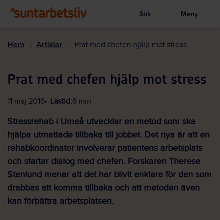
Sök
Meny
Visa sökruta
Hoppa
till
Hem
Artiklar
Prat med chefen hjälp mot stress
huvudinnehållet
Prat med chefen hjälp mot stress
11 maj 2016
Lästid:
6 min
Stressrehab i Umeå utvecklar en metod som ska
hjälpa utmattade tillbaka till jobbet. Det nya är att en
rehabkoordinator involverar patientens arbetsplats
och startar dialog med chefen. Forskaren Therese
Stenlund menar att det har blivit enklare för den som
drabbas att komma tillbaka och att metoden även
kan förbättra arbetsplatsen.