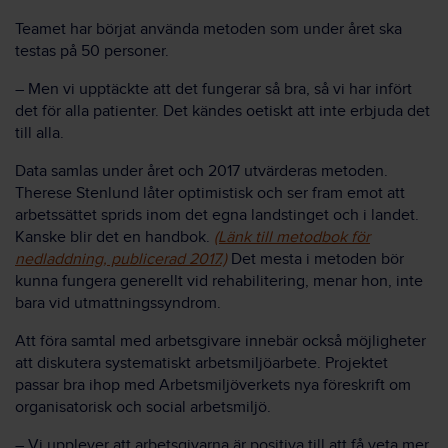
Teamet har börjat använda metoden som under året ska
testas på 50 personer.
–
Men vi upptäckte att det fungerar så bra, så vi har infört
det för alla patienter. Det kändes oetiskt att inte erbjuda det
till alla.
Data samlas under året och 2017 utvärderas metoden.
Therese Stenlund låter optimistisk och ser fram emot att
arbetssättet sprids inom det egna landstinget och i landet.
Kanske blir det en handbok.
(Länk till metodbok för
nedladdning, publicerad 2017.)
Det mesta i metoden bör
kunna fungera generellt vid rehabilitering, menar hon, inte
bara vid utmattningssyndrom.
Att föra samtal med arbetsgivare innebär också möjligheter
att diskutera systematiskt arbetsmiljöarbete. Projektet
passar bra ihop med Arbetsmiljöverkets nya föreskrift om
organisatorisk och social arbetsmiljö.
–
Vi upplever att arbetsgivarna är positiva till att få veta mer