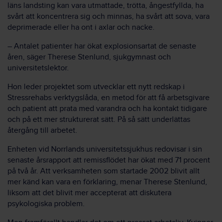
läns landsting kan vara utmattade, trötta, ångestfyllda, ha
svårt att koncentrera sig och minnas, ha svårt att sova, vara
deprimerade eller ha ont i axlar och nacke.
–
Antalet patienter har ökat explosionsartat de senaste
åren, säger Therese Stenlund, sjukgymnast och
universitetslektor.
Hon leder projektet som utvecklar ett nytt redskap i
Stressrehabs verktygslåda, en metod för att få arbetsgivare
och patient att prata med varandra och ha kontakt tidigare
och på ett mer strukturerat sätt. På så sätt underlättas
återgång till arbetet.
Enheten vid Norrlands universitetssjukhus redovisar i sin
senaste årsrapport att remissflödet har ökat med 71 procent
på två år. Att verksamheten som startade 2002 blivit allt
mer känd kan vara en förklaring, menar Therese Stenlund,
liksom att det blivit mer accepterat att diskutera
psykologiska problem.