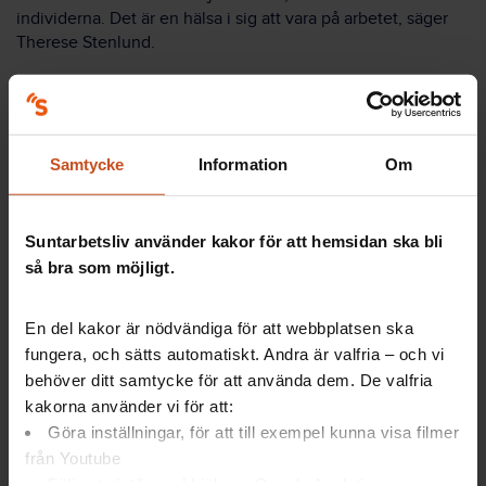
individerna. Det är en hälsa i sig att vara på arbetet, säger
Therese Stenlund.
3 tips
Samtycke
Information
Om
Stressrehabs recept för snabbare återgång i jobbet:
Suntarbetsliv använder kakor för att hemsidan ska bli
Snabb och tidig hjälp med rehabilitering.
så bra som möjligt.
Aktiv arbetsgivare. I det ligger att chefen är
villig att lyssna och anpassa för den här
En del kakor är nödvändiga för att webbplatsen ska
individen.
fungera, och sätts automatiskt. Andra är valfria – och vi
Balans mellan aktivitet och återhämtning. Det
behöver ditt samtycke för att använda dem. De valfria
gäller både i jobbet och privat.
kakorna använder vi för att:
Göra inställningar, för att till exempel kunna visa filmer
från Youtube
Om projektet
Följa statistik med hjälp av Google Analytics