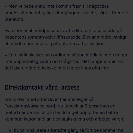
–
Men vi hade ännu inte kommit fram till något bra
arbetssätt när det gällde återgången i arbete, säger Therese
Stenlund.
Hon menar att vårdpersonal av tradition är fokuserade på
patientens symtom och tillfrisknande. Det är mindre vanligt
att vården undersöker patienternas arbetsvillkor.
–
En distriktsläkare kan ordinera någon medicin, men ringer
inte upp arbetsgivaren och frågar hur det fungerar där. En
del läkare gör det kanske, men tiden finns ofta inte.
Direktkontakt vård-arbete
Kontakten med arbetslivet har mer legat på
Försäkringskassans bord. Nu utvecklar Stressrehab en
metod där de anställda i landstinget upprättar en bättre
kommunikation mellan den sjukskrivna och arbetsgivaren.
–
Vi börjar diskutera arbetsåtergång så fort de kommer hit.