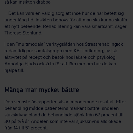
så kan insikten drabba.
–
Det kan vara en väldig sorg att inse hur de har betett sig
under lång tid. Insikten behövs för att man ska kunna skaffa
ett nytt beteende. Rehabilitering kan vara smärtsamt, säger
Therese Stenlund.
I den ”multimodala” verktygslådan hos Stressrehab ingick
redan tidigare samtalsgrupp med KBT-inriktning, fysisk
aktivitet på recept och besök hos läkare och psykolog.
Anhöriga bjuds också in för att lära mer om hur de kan
hjälpa till.
Många mår mycket bättre
Den senaste årsrapporten visar imponerande resultat. Efter
behandling mådde patienterna markant bättre, andelen
sjukskrivna bland de behandlade sjönk från 67 procent till
30 på två år. Andelen som inte var sjukskrivna alls ökade
från 14 till 51 procent.