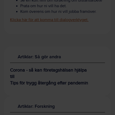
Se en kort film om forskning om distansarbete
Prata om hur ni vill ha det.
Kom överens om hur ni vill jobba framöver.
Klicka här för att komma till dialogverktyget.
Artiklar: Så gör andra
Corona - så kan företagshälsan hjälpa
till
Tips för trygg återgång efter pandemin
Artiklar: Forskning