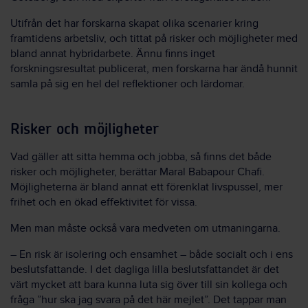
Utifrån det har forskarna skapat olika scenarier kring
framtidens arbetsliv, och tittat på risker och möjligheter med
bland annat hybridarbete. Ännu finns inget
forskningsresultat publicerat, men forskarna har ändå hunnit
samla på sig en hel del reflektioner och lärdomar.
Risker och möjligheter
Vad gäller att sitta hemma och jobba, så finns det både
risker och möjligheter, berättar Maral Babapour Chafi.
Möjligheterna är bland annat ett förenklat livspussel, mer
frihet och en ökad effektivitet för vissa.
Men man måste också vara medveten om utmaningarna.
– En risk är isolering och ensamhet – både socialt och i ens
beslutsfattande. I det dagliga lilla beslutsfattandet är det
värt mycket att bara kunna luta sig över till sin kollega och
fråga ”hur ska jag svara på det här mejlet”. Det tappar man