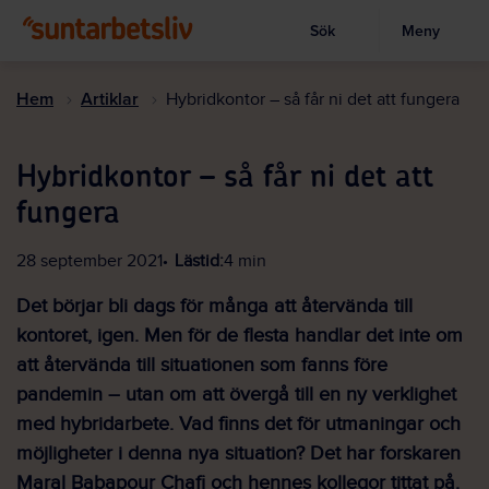
Sök
Meny
Visa sökruta
Hoppa
till
Hem
Artiklar
Hybridkontor – så får ni det att fungera
huvudinnehållet
Hybridkontor – så får ni det att
fungera
28 september 2021
Lästid:
4 min
Det börjar bli dags för många att återvända till
kontoret, igen. Men för de flesta handlar det inte om
att återvända till situationen som fanns före
pandemin – utan om att övergå till en ny verklighet
med hybridarbete. Vad finns det för utmaningar och
möjligheter i denna nya situation? Det har forskaren
Maral Babapour Chafi och hennes kollegor tittat på.