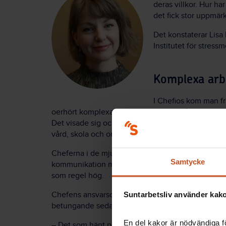
deras villkor. Hur ha
det fick stor uppmär
Det konstaterar Lisa 
Institutet för stres
Komplexa arb
I Chefios kom man fra
oerhört komplexa arbetsdagar, med många olika ar
Det visade sig också vara stor skillnad i förutsätt
vård, skola och omsorg.
Cheferna i de mjukare förvaltningarna hade stora 
Samtycke
kommunikation mellan nivåerna i organisationen. A
som regel hög.
Suntarbetsliv använder kakor
Chefens ansvarsområden – verksamhet, budget och
betungande sedan dess.
En del kakor är nödvändiga fö
– Det som hänt på senare år är att många administ