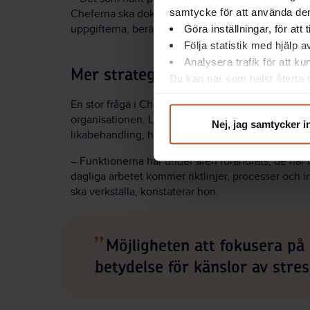
samtycke för att använda dem
Cheferna ska dokumentera och rapportera allt, in 
Göra inställningar, för att
uppgifterna, berättar Lisa Björk.
Följa statistik med hjälp 
Analysera trafik för att k
Mer strategiska funktioner
Du kan när som helst återta d
integritet@suntarbetsliv.se.
En stor fråga i Chefios var den styrning som kom fr
organisationen. Lisa Björk nämner controllers, e
Nej, jag samtycker i
likabehandling, hållbarhet, miljö, patientsäkerhet,
– Funktionerna har under åren förändrats, de har bli
dagliga arbetet kommer riktlinjer, processer och i
ska verkställa, konstaterar hon.
Möjligheten att fokusera på
betydelse för känslor av stre