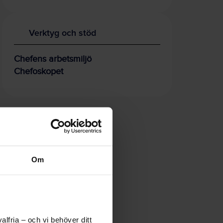
Verktyg och stöd
Chefens arbetsmiljö
Chefoskopet
Om
lfria – och vi behöver ditt