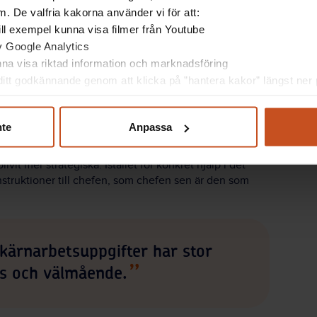
. De valfria kakorna använder vi för att:
i olika it-system. Det kommer som en skugga till
 till exempel kunna visa filmer från Youtube
av Google Analytics
unna visa riktad information och marknadsföring
itt godkännande genom att klicka på ”hantera kakor” längst ner p
ån sidan, det vill säga stödfunktionerna i
konomi, budget och hr. Till det kommer arbete med
nte
Anpassa
 och arbetsmiljö.
vit mer strategiska. Istället för konkret hjälp i det
nstruktioner till chefen, som chefen sen är den som
 kärnarbetsuppgifter har stor
ss och välmående.