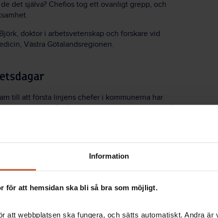
r de det själva? Chefios tog ett ovanligt grepp, och
ksamhet.
Björk, doktor i arbetsvetenskap och forskare vid
smedicin, Västra Götalandsregionen.
etsdagar
m till att första linjens chefer i kommunerna har
betsuppgifter på både strategisk och operativ nivå.
ningar för de tekniska förvaltningarna jämfört med
personalgrupper, och ett sämre flöde av
Information
rbetsbelastningen särskilt i dessa förvaltningar var
 för att hemsidan ska bli så bra som möjligt.
 personalansvar – har inte blivit mindre
r att webbplatsen ska fungera, och sätts automatiskt. Andra är va
rativa uppgifter har kopplats till ansvarsområdena.