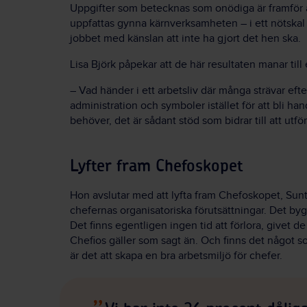
Uppgifter som betecknas som onödiga är framför a
uppfattas gynna kärnverksamheten – i ett nötskal 
jobbet med känslan att inte ha gjort det hen ska.
Lisa Björk påpekar att de här resultaten manar till 
– Vad händer i ett arbetsliv där många strävar efter
administration och symboler istället för att bli ha
behöver, det är sådant stöd som bidrar till att ut
Lyfter fram Chefoskopet
Hon avslutar med att lyfta fram Chefoskopet, Sunta
chefernas organisatoriska förutsättningar. Det bygg
Det finns egentligen ingen tid att förlora, givet 
Chefios gäller som sagt än. Och finns det något som
är det att skapa en bra arbetsmiljö för chefer.