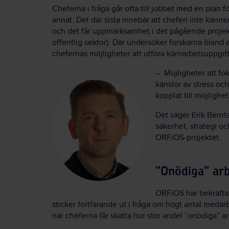
Cheferna i fråga går ofta till jobbet med en plan
annat. Det där sista innebär att chefen inte känner
och det får uppmärksamhet i det pågående projekt
offentlig sektor). Där undersöker forskarna bland 
chefernas möjligheter att utföra kärnarbetsuppgif
– Möjligheter att fo
känslor av stress oc
kopplat till möjlighe
Det säger Erik Bernts
säkerhet, strategi o
ORFiOS-projektet.
”Onödiga” arb
ORFiOS har bekräfta
sticker fortfarande ut i fråga om högt antal medar
när cheferna får skatta hur stor andel ”onödiga” 