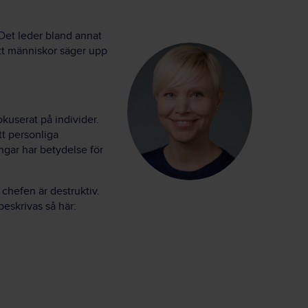
 Det leder bland annat
 att människor säger upp
okuserat på individer.
tt personliga
ngar har betydelse för
 chefen är destruktiv.
beskrivas så här: