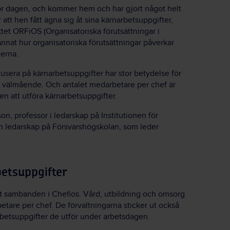
 för dagen, och kommer hem och har gjort något helt
 att hen fått ägna sig åt sina kärnarbetsuppgifter,
et ORFiOS (Organisatoriska förutsättningar i
annat hur organisatoriska förutsättningar påverkar
terna.
kusera på kärnarbetsuppgifter har stor betydelse för
h välmående. Och antalet medarbetare per chef är
ten att utföra kärnarbetsuppgifter.
on, professor i ledarskap på Institutionen för
ch ledarskap på Försvarshögskolan, som leder
etsuppgifter
t sambanden i Chefios. Vård, utbildning och omsorg
betare per chef. De förvaltningarna sticker ut också
arbetsuppgifter de utför under arbetsdagen.