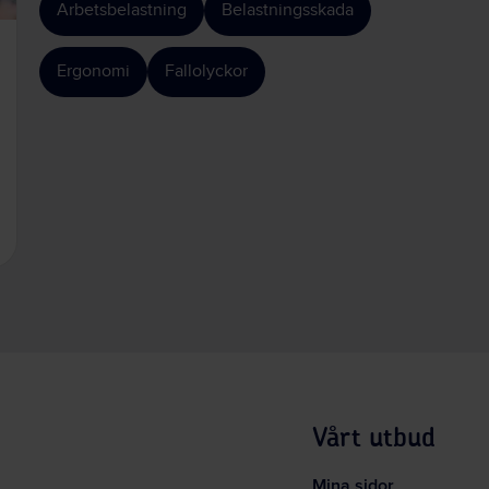
Arbetsbelastning
Belastningsskada
Ergonomi
Fallolyckor
Vårt utbud
Mina sidor