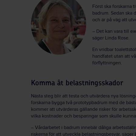
Först ska forskarna
badrum. Sedan ska d
och är på väg att utv
– Det kan vara till e
säger Linda Rose.
En vridbar toalettst
handfatet utan att v
förflyttningen.
Komma åt belastningsskador
Nästa steg blir att testa och utvärdera nya lösni
forskarna bygga två prototypbadrum med de bäst
kommer att utvärderas gällande risker för arbetssk
vilka kostnader och besparingar som skulle kunn
– Vårdarbetet i badrum innebär dåliga arbetsställn
riskerna för att utveckla belastningsbesvär, säger 