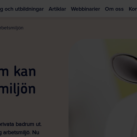
g och utbildningar
Artiklar
Webbinarier
Om oss
Kon
Hoppa
till
rbetsmiljön
huvudinnehållet
m kan
miljön
privata badrum ut.
 arbetsmiljö. Nu