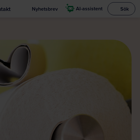
takt
AI-assistent
Nyhetsbrev
Sök
Visa sökrut