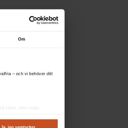
Om
lfria – och vi behöver ditt
å sidan, eller mejla
Ja, jag samtycker