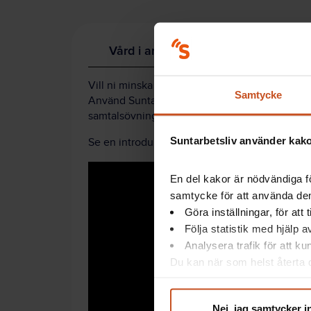
Vård i annans hem – utveckla arbet
Vill ni minska arbetsskadorna inom hemtjänst
Samtycke
Använd Suntarbetslivs kostnadsfria verktyg
Vå
samtalsövningar som kan göras på exempelvis a
Suntarbetsliv använder kakor
Se en introduktion till verktyget:
En del kakor är nödvändiga fö
samtycke för att använda dem
Göra inställningar, för att
Följa statistik med hjälp 
Analysera trafik för att k
Du kan när som helst återta d
integritet@suntarbetsliv.se.
Nej, jag samtycker i