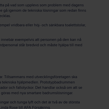
 titta på vad som upplevs som problem med dagens
e gå igenom de tekniska lösningar som redan finns
ecklas.
xempel vridbara eller höj- och sänkbara toalettstolar,
ol innebär exempelvis att personen på den kan nå
årdpersonal står bredvid och måste hjälpa till med
ngar. Tillsammans med utvecklingsföretagen ska
a tekniska hjälpmedlen. Prototypbadrummen
ador och fallolyckor. Det handlar också om att se
a göras med nya smartare badrumslösningar.
ingar och tunga lyft och det är två av de största
Linda Rose till AFA Försäkring.