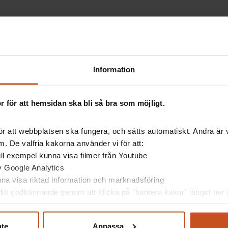
smiljön
 och hemsjukvård?
Information
rd i annans hem
. Det är
rbetsplatsträffar.
 för att hemsidan ska bli så bra som möjligt.
r att webbplatsen ska fungera, och sätts automatiskt. Andra är va
. De valfria kakorna använder vi för att:
 till exempel kunna visa filmer från Youtube
av Google Analytics
unna visa riktad information och marknadsföring
itt godkännande genom att klicka på ”hantera kakor” längst ner p
nte
Anpassa