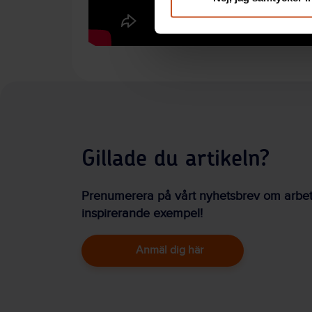
Gillade du artikeln?
Prenumerera på vårt nyhetsbrev om arbetsm
inspirerande exempel!
Anmäl dig här