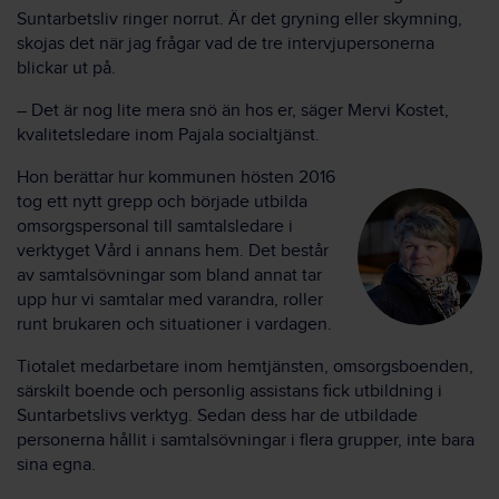
Suntarbetsliv ringer norrut. Är det gryning eller skymning,
skojas det när jag frågar vad de tre intervjupersonerna
blickar ut på.
– Det är nog lite mera snö än hos er, säger Mervi Kostet,
kvalitetsledare inom Pajala socialtjänst.
Hon berättar hur kommunen hösten 2016
tog ett nytt grepp och började utbilda
omsorgspersonal till samtalsledare i
verktyget Vård i annans hem. Det består
av samtalsövningar som bland annat tar
upp hur vi samtalar med varandra, roller
runt brukaren och situationer i vardagen.
Tiotalet medarbetare inom hemtjänsten, omsorgsboenden,
särskilt boende och personlig assistans fick utbildning i
Suntarbetslivs verktyg. Sedan dess har de utbildade
personerna hållit i samtalsövningar i flera grupper, inte bara
sina egna.