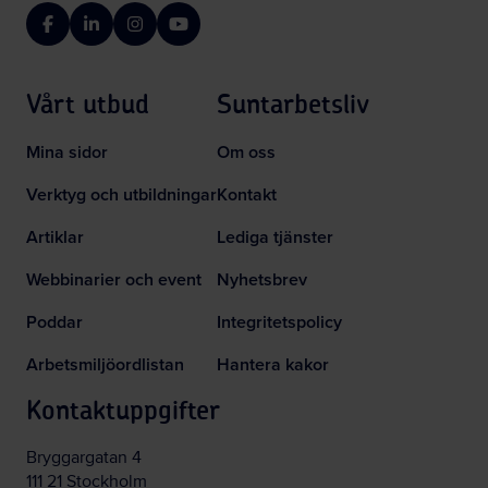
Facebook
LinkedIn
Instagram
YouTube
Vårt utbud
Suntarbetsliv
Mina sidor
Om oss
Verktyg och utbildningar
Kontakt
Artiklar
Lediga tjänster
Webbinarier och event
Nyhetsbrev
Poddar
Integritetspolicy
Arbetsmiljöordlistan
Hantera kakor
Kontaktuppgifter
Bryggargatan 4
111 21 Stockholm