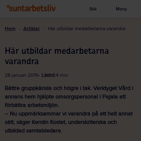
Sök
Meny
Visa sökruta
Hoppa
till
Hem
Artiklar
Här utbildar medarbetarna varandra
huvudinnehållet
Här utbildar medarbetarna
varandra
28 januari 2019
Lästid:
4 min
Bättre gruppkänsla och högre i tak. Verktyget Vård i
annans hem hjälpte omsorgspersonal i Pajala att
förbättra arbetsmiljön.
– Nu uppmärksammar vi varandra på ett helt annat
sätt, säger Kerstin Kostet, undersköterska och
utbildad samtalsledare.