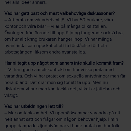
ner alla idéer annars.
Vad har gett bäst och mest välbehövliga diskussioner?
– Att prata om vår arbetsmiljö. Vi har 50 brukare, våra
kontor och våra bilar – vi är på många olika ställen.
Övningen från ärende till uppföljning fungerade också bra,
om hur allt kring brukaren hänger ihop. Vi har många
nyanlända som uppskattat att få förståelse för hela
arbetsgången, liksom andra nyanställda.
Har ni tagit upp något som annars inte skulle kommit fram?
– Vi har gjort samtalskontrakt om hur vi ska prata med
varandra. Och vi har pratat om sexuella antydningar man får
höra ibland. Det drar man sig för att ta upp. Men nu
diskuterar vi hur man kan tackla det, vilket är jättebra och
viktigt.
Vad har utbildningen lett till?
– Mer omtänksamhet. Vi uppmärksammar varandra på ett
helt annat sätt och frågar om någon behöver hjälp. I min
grupp dämpades ljudnivån när vi hade pratat om hur folk