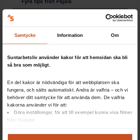
Fyra tips från Pajala
Vill ni också använda Vård i annans hem och låta
medarbetare samtalsleda? Viktigt för att skapa
Samtycke
Information
Om
trygghet är då:
Utbildning i verktyget, som innehåller ett
utförligt samtalsledarmaterial.
Suntarbetsliv använder kakor för att hemsidan ska bli
Regelbunden uppföljning och feedback i
så bra som möjligt.
grupp.
Att även låta enhetscheferna gå utbildningen.
Tänk också på att samtalsledarna bör
En del kakor är nödvändiga för att webbplatsen ska
sammanfatta gruppdiskussionerna till chefen
fungera, och sätts automatiskt. Andra är valfria – och vi
för återkoppling.
behöver ditt samtycke för att använda dem. De valfria
kakorna använder vi för att:
Göra inställningar, för att till exempel kunna visa filmer
från Youtube
Det här är Vård i annans hem
Följa statistik med hjälp av Google Analytics
Analysera trafik för att kunna visa riktad information