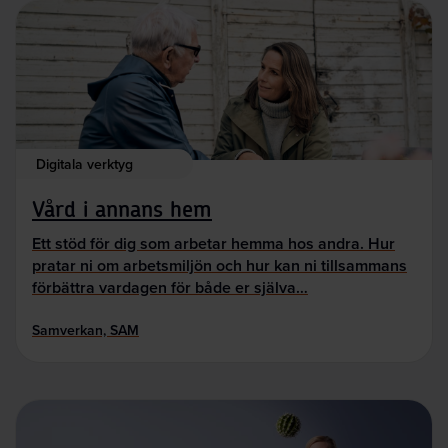
Digitala verktyg
Vård i annans hem
Ett stöd för dig som arbetar hemma hos andra. Hur
pratar ni om arbetsmiljön och hur kan ni tillsammans
förbättra vardagen för både er själva…
Samverkan, SAM