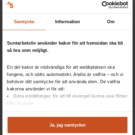
Agneta Kullberg, Institutionen för medicin och hälsa,
Linköpings universitet.
Organisation
Samtycke
Information
Om
Linköpings universitet
Tidsperiod
Suntarbetsliv använder kakor för att hemsidan ska bli
Det tvååriga forskningsprojektet startade 1 januari
så bra som möjligt.
2018 och avslutas i december 2019.
En del kakor är nödvändiga för att webbplatsen ska
fungera, och sätts automatiskt. Andra är valfria – och vi
behöver ditt samtycke för att använda dem. De valfria
kakorna använder vi för att:
Artiklar: Så gör andra
Göra inställningar, för att till exempel kunna visa filmer
från Youtube
Följa statistik med hjälp av Google Analytics
Serviceassistenter innebär mer tid för
Analysera trafik för att kunna visa riktad information
patienterna
och marknadsföring
Ja, jag samtycker
Du kan när som helst återta ditt godkännande genom att