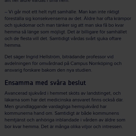
allt fler äldre vårdas i sina hem.
– Vi går mot ett helt nytt samhälle. Man kan inte riktigt
föreställa sig konsekvenserna av det. Äldre har ofta krämpor
och sjukdomar och man tänker sig att man ska få bo kvar
hemma så länge som möjligt. Det är billigare för samhället
och de flesta vill det. Samtidigt vårdas svårt sjuka oftare
hemma.
Det säger Ingrid Hellström, biträdande professor vid
avdelningen för omvårdnad på Campus Norrköping och
ansvarig forskare bakom den nya studien.
Ensamma med svåra beslut
Avancerad sjukvård i hemmet sköts av landstinget, och
läkarna som har det medicinska ansvaret finns också där.
Men grundläggande vardagliga hemsjukvård har
kommunerna hand om. Samtidigt är både kommunens
hemtjänst och anhöriga inblandade i vården av äldre som
bor kvar hemma. Det är många olika viljor och intressen.