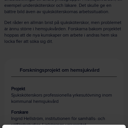
exempel undersköterskor och läkare. Det skulle ge en
bättre bild även av sjuksköterskornas arbetssituation.
Det råder en allmän brist på sjuksköterskor, men problemet
är ännu större i hemsjukvården. Forskarna bakom projektet
hoppas att de nya kunskaper om arbete i andras hem ska
locka fler att söka sig dit.
Forskningsprojekt om hemsjukvård
Projekt
Sjuksköterskors professionella yrkesutövning inom
kommunal hemsjukvård
Forskare
Ingrid Hellström, institutionen för samhälls- och
välfärdsstudier, Linköpings universitet.