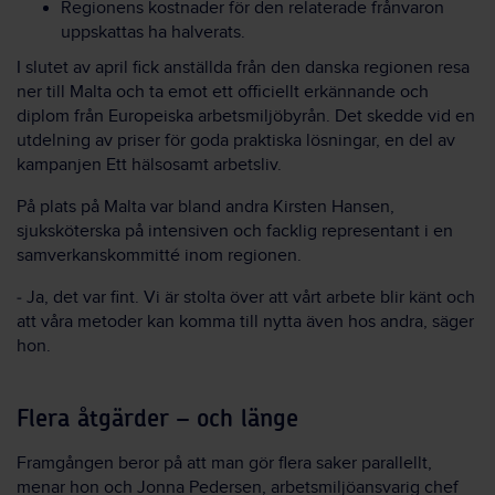
Regionens kostnader för den relaterade frånvaron
uppskattas ha halverats.
I slutet av april fick anställda från den danska regionen resa
ner till Malta och ta emot ett officiellt erkännande och
diplom från Europeiska arbetsmiljöbyrån. Det skedde vid en
utdelning av priser för goda praktiska lösningar, en del av
kampanjen Ett hälsosamt arbetsliv.
På plats på Malta var bland andra Kirsten Hansen,
sjuksköterska på intensiven och facklig representant i en
samverkanskommitté inom regionen.
‒ Ja, det var fint. Vi är stolta över att vårt arbete blir känt och
att våra metoder kan komma till nytta även hos andra, säger
hon.
Flera åtgärder – och länge
Framgången beror på att man gör flera saker parallellt,
menar hon och Jonna Pedersen, arbetsmiljöansvarig chef