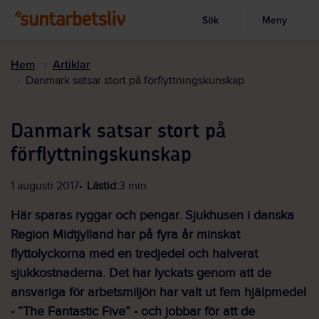
Sök
Meny
Visa sökruta
Hoppa
till
Hem
Artiklar
huvudinnehållet
Danmark satsar stort på förflyttningskunskap
Danmark satsar stort på
förflyttningskunskap
1 augusti 2017
Lästid:
3 min
Här sparas ryggar och pengar. Sjukhusen i danska
Region Midtjylland har på fyra år minskat
flyttolyckorna med en tredjedel och halverat
sjukkostnaderna. Det har lyckats genom att de
ansvariga för arbetsmiljön har valt ut fem hjälpmedel
‒ ”The Fantastic Five” ‒ och jobbar för att de