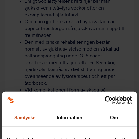
Enligt Socialstyrelsens riktlinjer blir man
sjukskriven i två
–f
yra veckor efter en
okomplicerad hjärtinfarkt.
Om man gjort en så kallad bypass där man
öppnar bröstkorgen så sjukskrivs man i upp till
tre månader.
Den medicinska rehabiliteringen består
normalt av sjukhusvistelse med en så kallad
ballongsprängning under 3
–
5 dagar,
läkarbesök med ultraljud efter 6
–
8 veckor,
hjärtskola, kostråd av dietist, träning under
överinseende av fysioterapeut och ett par
återbesök.
Vid komplikationer i form av skada på
hjärtmuskeln kan arbetsförmågan vara
permanent nedsatt, helt eller delvis. Då är vissa
arbetsuppgifter olämpliga.
Samtycke
Information
Om
Källa: Per Gustavsson och Petter Ljungman,
Karolinska Institutet