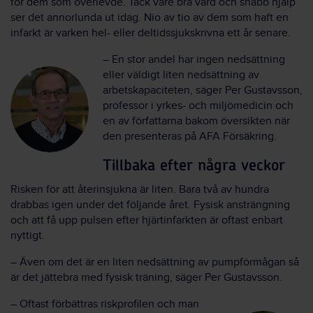
för dem som överlevde. Tack vare bra vård och snabb hjälp
ser det annorlunda ut idag. Nio av tio av dem som haft en
infarkt är varken hel- eller deltidssjukskrivna ett år senare
.
–
En stor andel har ingen nedsättning
eller väldigt liten nedsättning av
arbetskapaciteten, säger Per Gustavsson,
professor i yrkes- och miljömedicin och
en av författarna bakom översikten när
den presenteras på AFA Försäkring.
Tillbaka efter några veckor
Risken för att återinsjukna är liten. Bara två av hundra
drabbas igen under det följande året. Fysisk ansträngning
och att få upp pulsen efter hjärtinfarkten är oftast enbart
nyttigt.
–
Även om det är en liten nedsättning av pumpförmågan så
är det jättebra med fysisk träning, säger Per Gustavsson.
–
Oftast förbättras riskprofilen och man