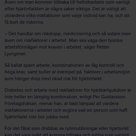
Även om man kommer tillbaka till heltidsarbete som vanligt
efter hjärtinfarkten är några saker viktiga. Det är viktigt att
utvärdera vilka riskfaktorer som varje individ kan ha, och att
få bort de riskerna.
– Det handlar om rökstopp, medicinering och så vidare men
även om riskfaktorer i arbetet. Man ska väga den fysiska
arbetsförmågan mot kraven i arbetet, säger Petter
Ljungman.
Så kallat spänt arbete, kombinationen av låg kontroll och
höga krav, samt buller är exempel på faktorer i arbetsmiljön
som hänger ihop med ökad risk för hjärtinfarkt.
Diabetes och arbete med riskfaktorer för hjärtkärlsjukdom är
inte heller en lämplig kombination, enligt Per Gustavsson.
Företagshälsan, menar han, är bäst lämpad att värdera
riskfaktorerna i arbetet och avgöra vad en person som haft
hjärtinfarkt inte bör jobba med.
För det fåtal som drabbas av rytmrubbningar eller hjärtsvikt
kan det vara svårt att komma tillbaka och jobba som vanligt.