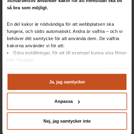
Suntarbetsliv använder kakor för att hemsidan ska bli
så bra som möjligt.
En del kakor är nödvändiga för att webbplatsen ska
Artiklar: Så gör andra
fungera, och sätts automatiskt. Andra är valfria – och vi
behöver ditt samtycke för att använda dem. De valfria
kakorna använder vi för att:
Aktiva rehabkoordinatorer sänkte
Göra inställningar, för att till exempel kunna visa filmer
sjuktalen
från Youtube
Friskare medarbetare i Södertälje
Följa statistik med hjälp av Google Analytics
kommun
Analysera trafik för att kunna visa riktad information
Succé för träning på arbetstid
och marknadsföring
Ja, jag samtycker
Du kan när som helst återta ditt godkännande genom att
klicka på ”hantera kakor” längst ner på sidan, eller mejla
Anpassa
Artiklar: Forskning
integritet@suntarbetsliv.se.
Vårdsamordnare håller ihop vården
Nej, jag samtycker inte
Ny metod ska mäta hjärntrötthet