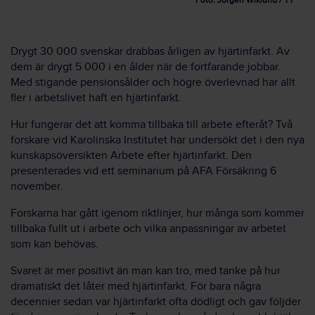
Foto: Jörgen Wiklund / TT
Drygt 30 000 svenskar drabbas årligen av hjärtinfarkt. Av
dem är drygt 5 000 i en ålder när de fortfarande jobbar.
Med stigande pensionsålder och högre överlevnad har allt
fler i arbetslivet haft en hjärtinfarkt.
Hur fungerar det att komma tillbaka till arbete efteråt? Två
forskare vid Karolinska Institutet har undersökt det i den nya
kunskapsöversikten Arbete efter hjärtinfarkt. Den
presenterades vid ett seminarium på AFA Försäkring 6
november.
Forskarna har gått igenom riktlinjer, hur många som kommer
tillbaka fullt ut i arbete och vilka anpassningar av arbetet
som kan behövas.
Svaret är mer positivt än man kan tro, med tanke på hur
dramatiskt det låter med hjärtinfarkt. För bara några
decennier sedan var hjärtinfarkt ofta dödligt och gav följder