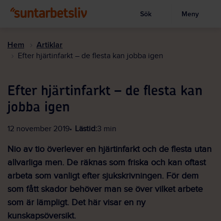
Sök
Meny
Visa sökruta
Hoppa
till
Hem
Artiklar
huvudinnehållet
Efter hjärtinfarkt – de flesta kan jobba igen
Efter hjärtinfarkt – de flesta kan
jobba igen
12 november 2019
Lästid:
3 min
Nio av tio överlever en hjärtinfarkt och de flesta utan
allvarliga men. De räknas som friska och kan oftast
arbeta som vanligt efter sjukskrivningen. För dem
som fått skador behöver man se över vilket arbete
som är lämpligt. Det här visar en ny
kunskapsöversikt.