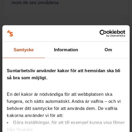
inom de sex områdena.
Tips – ta hjälp av Prehabguiden
Samtycke
Information
Om
Suntarbetslivs verktyg Prehabguiden vägleder i hela
processen vid arbetsanpassning och rehabilitering.
Verktyget vänder sig till
Suntarbetsliv använder kakor för att hemsidan ska bli
Chefer och HR
så bra som möjligt.
Medarbetare
Skyddsombud
En del kakor är nödvändiga för att webbplatsen ska
Klicka här för att utforska verktyget.
fungera, och sätts automatiskt. Andra är valfria – och vi
Prehabguiden innehåller ett
avsnitt om Smärta
.
behöver ditt samtycke för att använda dem. De valfria
Läs om tidiga signaler på belastningsskador, vad som
kakorna använder vi för att:
kan orsaka smärta och hur ni kan arbeta förbyggande
Göra inställningar, för att till exempel kunna visa filmer
på arbetsplatsen.
från Youtube