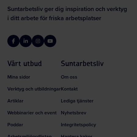
Suntarbetsliv ger dig inspiration och verktyg
i ditt arbete för friska arbetsplatser
Facebook
LinkedIn
Instagram
YouTube
Vårt utbud
Suntarbetsliv
Mina sidor
Om oss
Verktyg och utbildningar
Kontakt
Artiklar
Lediga tjänster
Webbinarier och event
Nyhetsbrev
Poddar
Integritetspolicy
Arbetsmiljöordlistan
Hantera kakor