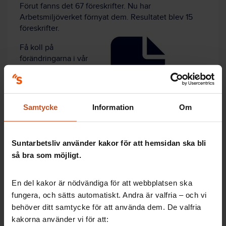
Förut fanns det 67 föreskrifter. Nu har
Arbetsmiljöverket förnyat dem. Resultatet blev 15
föreskrifter.
Få koll på
förändringarna i vår
artikel:
Föreskrifterna
i ny kostym – 3 saker
att ha koll på
Samtycke
Information
Om
Suntarbetsliv använder kakor för att hemsidan ska bli
så bra som möjligt.
Artiklar: Så gör andra
En del kakor är nödvändiga för att webbplatsen ska
fungera, och sätts automatiskt. Andra är valfria – och vi
behöver ditt samtycke för att använda dem. De valfria
Vad är arbetsmiljölagen?
kakorna använder vi för att:
Arbetsmiljöansvar – så funkar det