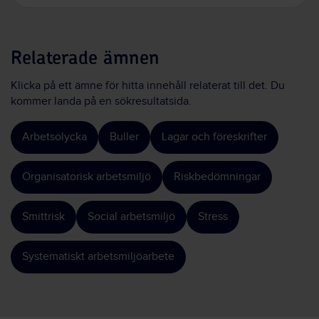
Relaterade ämnen
Klicka på ett ämne för hitta innehåll relaterat till det. Du
kommer landa på en sökresultatsida.
Arbetsolycka
Buller
Lagar och föreskrifter
Organisatorisk arbetsmiljö
Riskbedömningar
Smittrisk
Social arbetsmiljö
Stress
Systematiskt arbetsmiljöarbete