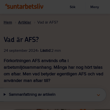
Sök
Meny
Visa sökruta
Hoppa
till
Hem
Artiklar
Vad är AFS?
huvudinnehållet
Vad är AFS?
24 september 2024
Lästid:
2 min
Förkortningen AFS används ofta i
arbetsmiljösammanhang. Många har nog hört talas
om afsar. Men vad betyder egentligen AFS och vad
använder man afsar till?
Sammanfattning av artikeln