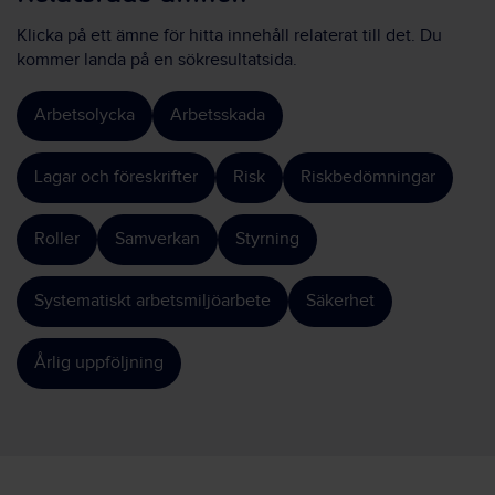
Klicka på ett ämne för hitta innehåll relaterat till det. Du
kommer landa på en sökresultatsida.
Arbetsolycka
Arbetsskada
Lagar och föreskrifter
Risk
Riskbedömningar
Roller
Samverkan
Styrning
Systematiskt arbetsmiljöarbete
Säkerhet
Årlig uppföljning