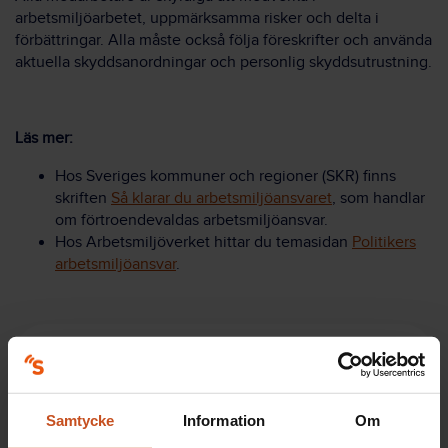
arbetsmiljöarbetet, uppmärksamma risker och delta i
förbättringar. Alla måste också följa föreskrifter och använda
aktuella skyddsanordningar och personlig skyddsutrustning.
Läs mer:
Hos Sveriges kommuner och regioner (SKR) finns
skriften
Så klarar du arbetsmiljöansvaret
, som handlar
om förtroendevaldas arbetsmiljöansvar.
Hos Arbetsmiljöverket hittar du temasidan
Politikers
arbetsmiljöansvar
.
Här finns stöd!
Samtycke
Information
Om
Hos Suntarbetsliv finns kostnadsfria utbildningar,