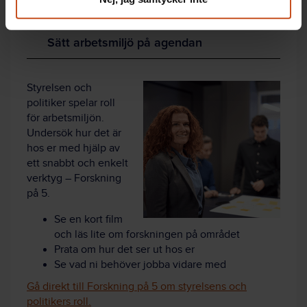
Sätt arbetsmiljö på agendan
Styrelsen och
politiker spelar roll
för arbetsmiljön.
Undersök hur det är
hos er med hjälp av
ett snabbt och enkelt
verktyg – Forskning
på 5.
Se en kort film
och läs lite om forskningen på området
Prata om hur det ser ut hos er
Se vad ni behöver jobba vidare med
Gå direkt till Forskning på 5 om styrelsens och
politikers roll.