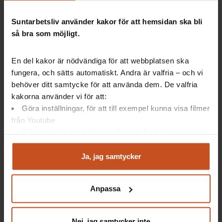
verktyg och mycket mer för ert arbetsmiljöarbete.
Med rätt kunskaper lägger ni grunden för en god
Suntarbetsliv använder kakor för att hemsidan ska bli
arbetsmiljö. Ta en titt på:
så bra som möjligt.
Arbetsmiljöutbildningen
– en grundutbildning för
chefer och skyddsombud i systematiskt
En del kakor är nödvändiga för att webbplatsen ska
arbetsmiljöarbete
fungera, och sätts automatiskt. Andra är valfria – och vi
Chefoskopet
– rusta organisationen så att chefer får
behöver ditt samtycke för att använda dem. De valfria
en bra arbetsmiljö och därmed kan göra sin del i
kakorna använder vi för att:
arbetsmiljarbetet
Göra inställningar, för att till exempel kunna visa filmer
från Youtube
OSA-utbildningen
– öka kunskapen om
Följa statistik med hjälp av Google Analytics
organisatorisk och social arbetsmiljö (OSA)
Analysera trafik för att kunna visa riktad information
SAM-verkstan
– få snurr på arbetsmiljöarbetet
och marknadsföring
Ja, jag samtycker
tillsammans i vardagen
Du kan när som helst återta ditt godkännande genom att
klicka på ”hantera kakor” längst ner på sidan, eller mejla
Studio Friskfaktor
– en digital programserie som ökar
Anpassa
integritet@suntarbetsliv.se.
kunskapen om friskfaktorer och inspirerar till ökad
lokal samverkan i arbetsmiljöarbetet
Nej, jag samtycker inte