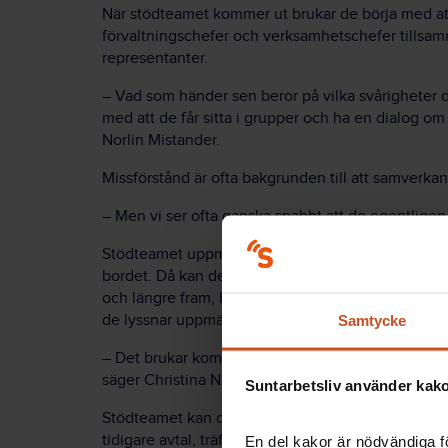
När stödteamet kommer ut brukar de börja med att
förvaltningschefer och verksamhetschefer tillsa
representanter.
–
Vad som händer sen beror på vilka svårigheter de
med att de får sitta i grupper och ha en dialog o
Norlin Mistander.
Missförstånd är ofta bakgrunden till att samverkan 
–
Men vi ser ofta ganska snabbt att de egentligen 
Stödteamet uppmuntrar också deltagarna att berät
bordet. Då kan de återkoppla till förväntningarna 
och längre fram, berättar Pia Svedestedt och Chri
de lyssnar uppmärksamt och fyller i varandras me
Samtycke
–
Det brukar komma igång bra processer där vi väg
säger Christina Norlin Mistander.
Suntarbetsliv använder kakor
Stödteamet kan också hjälpa kommuner och regio
tidigare avtal, träffa ett nytt och för att få igång e
En del kakor är nödvändiga fö