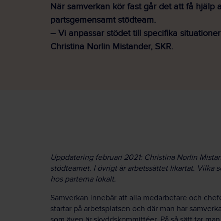
När samverkan kör fast går det att få hjälp a
partsgemensamt stödteam.
–
Vi anpassar stödet till specifika situation
Christina Norlin Mistander, SKR.
Uppdatering februari 2021: Christina Norlin Mista
stödteamet. I övrigt är arbetssättet likartat. Vil
hos parterna lokalt.
Samverkan innebär att alla medarbetare och chef
startar på arbetsplatsen och där man har samverk
som även är skyddskommittéer. På så sätt tar man