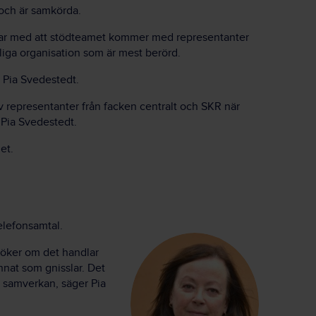
 och är samkörda.
delar med att stödteamet kommer med representanter
liga organisation som är mest berörd.
r Pia Svedestedt.
av representanter från facken centralt och SKR när
 Pia Svedestedt.
et.
elefonsamtal.
söker om det handlar
nat som gnisslar. Det
r samverkan, säger Pia