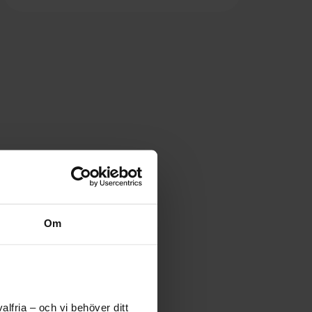
Om
lfria – och vi behöver ditt