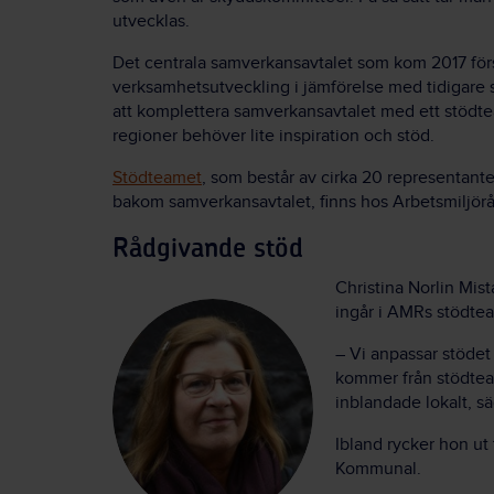
utvecklas.
Det centrala samverkansavtalet som kom 2017 för
verksamhetsutveckling i jämförelse med tidigare
att komplettera samverkansavtalet med ett stöd
regioner behöver lite inspiration och stöd.
Stödteamet
, som består av cirka 20 representante
bakom samverkansavtalet, finns hos Arbetsmiljör
Rådgivande stöd
Christina Norlin Mis
ingår i AMRs stödtea
–
Vi anpassar stödet 
kommer från stödtea
inblandade lokalt, sä
Ibland rycker hon u
Kommunal.