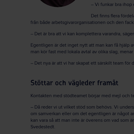
–
Vi funkar bra ihop
Det finns flera för
från både arbetsgivarorganisationen och den fack
–
Det är bra att vi kan komplettera varandra, säge
Egentligen är det inget nytt att man kan få hjälp 
man kör fast med lokala avtal av olika slag, menar
–
Det nya är att vi har skapat ett särskilt team för d
Stöttar och vägleder framåt
Kontakten med stödteamet börjar med mejl och t
–
Då reder vi ut vilket stöd som behövs. Vi under
om samverkan eller om det egentligen är något an
kan vara så att man inte är överens om vad som ä
Svedestedt.