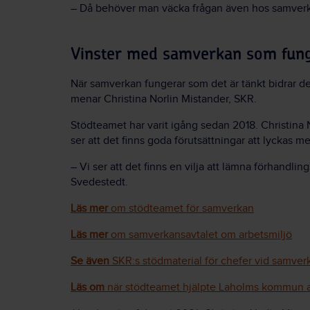
–
Då behöver man väcka frågan även hos samverka
Vinster med samverkan som fun
När samverkan fungerar som det är tänkt bidrar det 
menar Christina Norlin Mistander, SKR.
Stödteamet har varit igång sedan 2018. Christina 
ser att det finns goda förutsättningar att lyckas 
–
Vi ser att det finns en vilja att lämna förhandlin
Svedestedt.
Läs mer
om stödteamet för samverkan
Läs mer
om samverkansavtalet om arbetsmiljö
Se även
SKR:s stödmaterial för chefer vid samver
Läs om
när stödteamet hjälpte Laholms kommun at