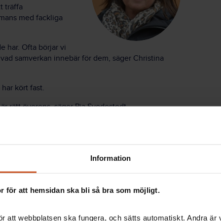
 träffa
mmans med fackliga
 har. Ofta börjar vi
m vad samverkan innebär för dem, säger Christina
har kört fast.
är rätt överens, säger Pia Svedestedt.
ta om sina förväntningar, så att det kommer upp på
men också bena ut vad som är möjligt på kort sikt
stina Norlin Mistander. Det märks att de är samkörda,
ningar.
Information
leder dem framåt och visar på möjliga lösningar,
 för att hemsidan ska bli så bra som möjligt.
ner som behöver reda ut om de ska revidera
n bra process när ett nytt avtal är på plats.
r att webbplatsen ska fungera, och sätts automatiskt. Andra är va