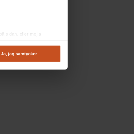
å sidan, eller mejla
Ja, jag samtycker