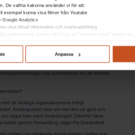
. De valfria kakorna använder vi för att:
 till exempel kunna visa filmer från Youtube
av Google Analytics
unna visa riktad information och marknadsföring
fter fram brister i tillit som en vanlig orsak till att
itt godkännande genom att klicka på ”hantera kakor” längst ner p
representanterna från facket och arbetsgivaren
an samverkan förutsätter att man utvecklar sin dialog
nte
Anpassa
 till samverkanskultur, säger Pia Svedestedt.
iljöutbildningen hos Suntarbetsliv för att komma
samverkan?
 med de fackliga organisationerna enligt
lut. Arbetsgivaren talar om vad den vill göra och
om något talar emot förändringen. Därefter fattar
åga vidare genom förhandling, säger Pia Svedestedt.
 istället i en pågående dialog mellan chefen och