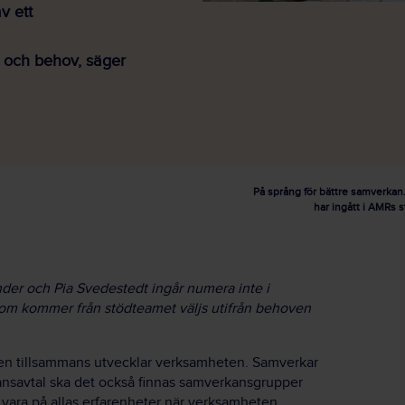
v ett
er och behov, säger
På språng för bättre samverkan
har ingått i AMRs 
nder och Pia Svedestedt ingår numera inte i
ka som kommer från stödteamet väljs utifrån behoven
en tillsammans utvecklar verksamheten. Samverkar
ansavtal ska det också finnas samverkansgrupper
 vara på allas erfarenheter när verksamheten