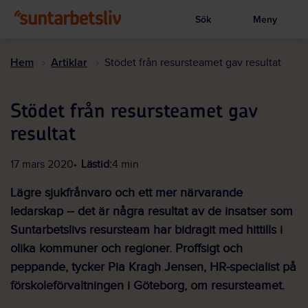
Sök
Meny
Visa sökruta
Hoppa
till
Hem
Artiklar
Stödet från resursteamet gav resultat
huvudinnehållet
Stödet från resursteamet gav
resultat
17 mars 2020
Lästid:
4 min
Lägre sjukfrånvaro och ett mer närvarande
ledarskap – det är några resultat av de insatser som
Suntarbetslivs resursteam har bidragit med hittills i
olika kommuner och regioner. Proffsigt och
peppande, tycker Pia Kragh Jensen, HR-specialist på
förskoleförvaltningen i Göteborg, om resursteamet.