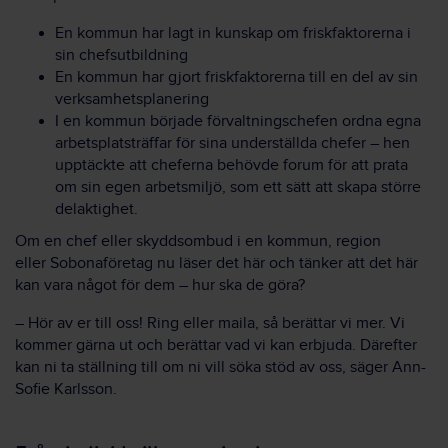
En kommun
har lagt in kunskap om friskfaktorerna i
sin chefsutbildning
En kommun
har gjort friskfaktorerna till en del av sin
verksamhetsplanering
I en kommun
började förvaltningschefen ordna egna
arbetsplatsträffar för sina underställda chefer – hen
upptäckte att cheferna behövde forum för att prata
om sin egen arbetsmiljö, som ett sätt att skapa större
delaktighet.
Om
en
chef eller skyddsombud i en kommun,
region
eller
Sobona
företag
nu läser det här och tänker att det här
kan vara något för dem – hur ska de göra?
–
Hör av er till oss! Ring eller maila, så berättar vi mer. Vi
kommer gärna ut och berättar vad vi kan erbjuda. Därefter
kan ni ta ställning till om ni vill söka stöd av oss, säger Ann-
Sofie Karlsson.