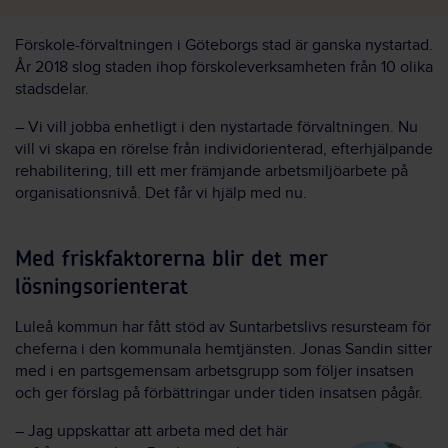
Förskole-förvaltningen i Göteborgs stad är ganska nystartad.
År 2018 slog staden ihop försko
leverksamheten
från 10 olika
stadsdelar.
–
Vi vill jobba enhetligt i
den
nystartade förvaltning
en
. Nu
vill vi
skapa en rörelse från individorienterad, efterhjälpande
rehabilitering, till ett mer främjande arbetsmiljöarbete på
organisationsnivå.
Det får vi hjälp med nu.
Med friskfaktorerna blir det mer
lösningsorienterat
Luleå kommun har fått stöd av Suntarbetslivs resursteam för
cheferna i den kommunala hemtjänsten. Jonas Sandin sitter
med i en partsgemensam arbetsgrupp som följer insatsen
och ger förslag på förbättringar under tiden insatsen pågår.
–
Jag uppskattar att arbeta med det här