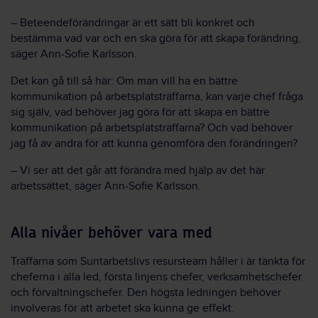
–
Beteendeförändringar är ett sätt bli konkret och
bestämma vad var och en ska göra för att skapa förändring,
säger Ann-Sofie Karlsson.
Det kan gå till så här: Om man vill ha en bättre
kommunikation på arbetsplatsträffarna, kan varje chef fråga
sig själv, vad behöver jag göra för att skapa en bättre
kommunikation på arbetsplatsträffarna? Och v
ad behöve
r
jag
få
av andra
för a
tt kunna genomföra den förändringen?
–
Vi ser att det går att förändra med hjälp av det här
arbetssättet, säger Ann-Sofie Karlsson.
Alla nivåer behöver vara med
Träffarna som Suntarbetslivs resursteam håller i är tänkta för
chefer
na i alla led, första linjens chefer, verksamhetschefer
och förvaltningschefer
.
Den
högsta ledningen behöver
involveras för att arbetet ska kunna ge effekt.