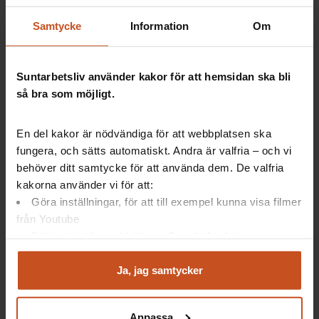
Samtycke
Information
Om
De åtta friskfaktorerna
Suntarbetsliv använder kakor för att hemsidan ska bli
De åtta friskfaktorerna är de faktorer som forskning
så bra som möjligt.
visar behöver vara på plats i en organisation, för att
hålla en låg sjukfrånvaro.
En del kakor är nödvändiga för att webbplatsen ska
Rättvis och transparent organisation
fungera, och sätts automatiskt. Andra är valfria – och vi
Närvarande, tillitsfullt och engagerat ledarskap
behöver ditt samtycke för att använda dem. De valfria
Delaktighet och inflytande
kakorna använder vi för att:
Kommunikation och återkoppling
Göra inställningar, för att till exempel kunna visa filmer
Prioritering av arbetsuppgifter
från Youtube
Kompetensutveckling hela arbetslivet
Följa statistik med hjälp av Google Analytics
Systematiskt arbetsmiljöarbete i vardagen
Analysera trafik för att kunna visa riktad information
Tidiga insatser och arbetsanpassning
och marknadsföring
Ja, jag samtycker
Läs mer om varje friskfaktor och hur de kan stärkas.
Du kan när som helst återta ditt godkännande genom att
klicka på ”hantera kakor” längst ner på sidan, eller mejla
Anpassa