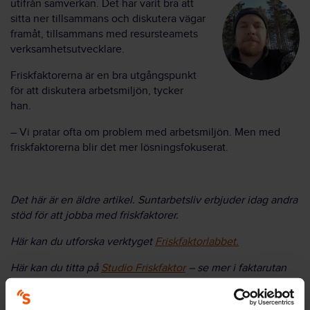
utifrån samverkan. Det har varit bra att
sitta ner tillsammans och diskutera vägar
framåt, tillsammans med resursteamets
verksamhetsutvecklare.
Friskfaktorerna är en bra utgångspunkt
för att diskutera arbetsmiljön, tycker
han.
–
Vi pratar ofta om problem med arbetsmiljön. Men med
friskfaktorerna blir det mer lösningsfokuserat.
Det här är en äldre artikel. Suntarbetsliv erbjuder idag andra
stöd för att jobba med friskfaktorer.
Här kan du utforska verktyget
Friskfaktorlabbet.
Här kan du titta på
Studio Friskfaktor
– se mer i faktarutan
intill artikeln.