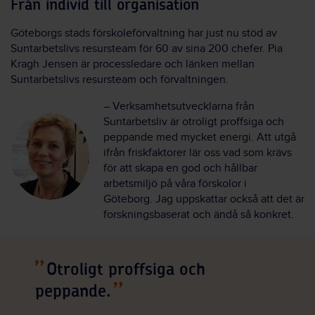
Från individ till organisation
Göteborgs stads
förskoleförvaltning
har just nu stöd av
Suntarbetslivs resursteam för 60 av sina 200 chefer. Pia
Kragh Jensen är pro
cess
ledare och länken mellan
Suntarbetslivs resursteam och förvaltningen.
–
Verksamhetsutvecklarna från
Suntarbetsliv är otroligt proffsiga och
peppande med mycket energi. Att
utgå
i
från friskfaktorer
l
är
oss vad som krävs
för att skapa en god och hållbar
arbetsmiljö på våra förskolor i
Göteborg.
Jag uppskattar också att det är
forskningsbaserat och ändå så konkret.
Otroligt proffsiga och
peppande.