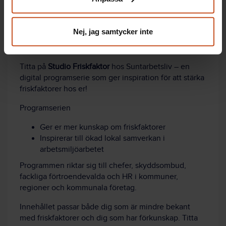
integritet@suntarbetsliv.se.
Lär dig mer om ett främjande arbetssätt
och friskfaktorer!
Nej, jag samtycker inte
Titta på
Studio Friskfaktor
hos Suntarbetsliv – en
digital programserie som ger inspiration för att stärka
friskfaktorer hos er!
Programserien
Ger er mer kunskap om friskfaktorer
Inspirerar till ökad lokal samverkan i
arbetsmiljöarbetet
Programmen riktar sig till chefer, skyddsombud,
fackliga förtroendevalda och HR i kommuner,
regioner och kommunala företag.
Innehållet passar både dig som är mindre bekant
med friskfaktorer och dig som har förkunskap. Titta