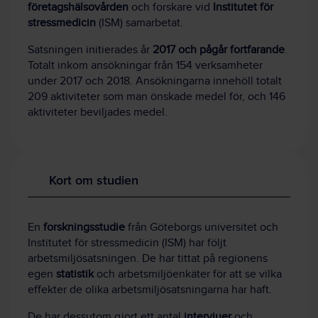
företagshälsovården
och forskare vid
Institutet för
stressmedicin
(ISM) samarbetat.
Satsningen initierades år
2017 och pågår fortfarande
.
Totalt inkom ansökningar från 154 verksamheter
under 2017 och 2018. Ansökningarna innehöll totalt
209 aktiviteter som man önskade medel för, och 146
aktiviteter beviljades medel.
Kort om studien
En
forskningsstudie
från Göteborgs universitet och
Institutet för stressmedicin (ISM) har följt
arbetsmiljösatsningen. De har tittat på regionens
egen
statistik
och arbetsmiljöenkäter för att se vilka
effekter de olika arbetsmiljösatsningarna har haft.
De har dessutom gjort ett antal
intervjuer
och