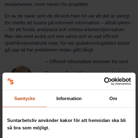
medarbetare, inom ramen för projektet.
En av de saker som de då kom fram till var att det är viktigt
för chefer att lyssna på informell information – alltså rykten
– för att förstå, analysera och initiera arbetsmiljöinsatser.
Man ska med andra ord inte vänta och se vad officiell
sjukfrånvarostatistik visar, för när sjukskrivningstalen börjar
gå upp så har problemen redan gått långt.
– Officiell information kommer för sent.
Det sade Roy Liff, en annan av forskarna
bakom projektet. Han fortsatte:
– Dessutom skapar det förtroende för
Samtycke
Information
Om
chefen om man hanterar rykten som
uppstår i verksamheten. Man tolkar dem,
dödar vissa av dem och validerar andra.
Suntarbetsliv använder kakor för att hemsidan ska bli
Om man struntar i rykten kan de istället trissas upp till
så bra som möjligt.
skvaller – som oftast handlar om enskilda personer. Det kan
också uppstå en känsla av att den chef som direkt avfärdar