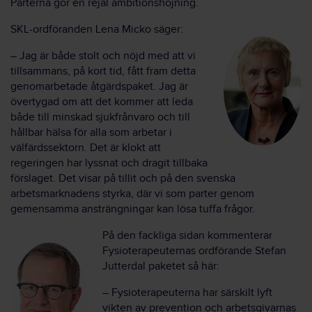
Parterna gör en rejäl ambitionshöjning.
SKL-ordföranden Lena Micko säger:
– Jag är både stolt och nöjd med att vi
tillsammans, på kort tid, fått fram detta
genomarbetade åtgärdspaket. Jag är
övertygad om att det kommer att leda
både till minskad sjukfrånvaro och till
hållbar hälsa för alla som arbetar i
välfärdssektorn. Det är klokt att
regeringen har lyssnat och dragit tillbaka
förslaget. Det visar på tillit och på den svenska
arbetsmarknadens styrka, där vi som parter genom
gemensamma ansträngningar kan lösa tuffa frågor.
På den fackliga sidan kommenterar
Fysioterapeuternas ordförande Stefan
Jutterdal paketet så här:
– Fysioterapeuterna har särskilt lyft
vikten av prevention och arbetsgivarnas