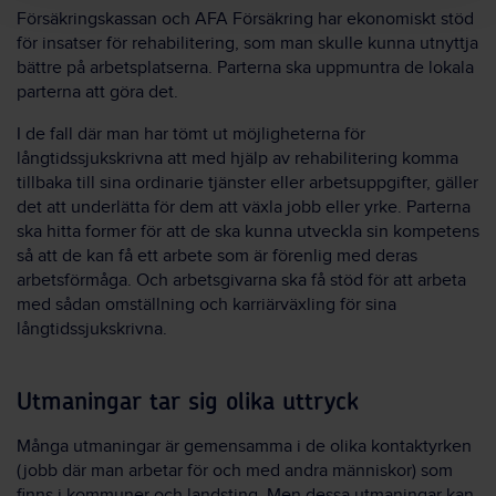
Försäkringskassan och AFA Försäkring har ekonomiskt stöd
för insatser för rehabilitering, som man skulle kunna utnyttja
bättre på arbetsplatserna. Parterna ska uppmuntra de lokala
parterna att göra det.
I de fall där man har tömt ut möjligheterna för
långtidssjukskrivna att med hjälp av rehabilitering komma
tillbaka till sina ordinarie tjänster eller arbetsuppgifter, gäller
det att underlätta för dem att växla jobb eller yrke. Parterna
ska hitta former för att de ska kunna utveckla sin kompetens
så att de kan få ett arbete som är förenlig med deras
arbetsförmåga. Och arbetsgivarna ska få stöd för att arbeta
med sådan omställning och karriärväxling för sina
långtidssjukskrivna.
Utmaningar tar sig olika uttryck
Många utmaningar är gemensamma i de olika kontaktyrken
(jobb där man arbetar för och med andra människor) som
finns i kommuner och landsting. Men dessa utmaningar kan