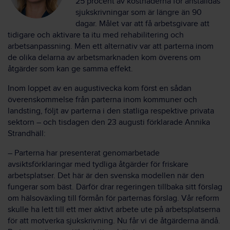
25 procent av kostnaderna för anställdas
sjukskrivningar som är längre än 90
dagar. Målet var att få arbetsgivare att
tidigare och aktivare ta itu med rehabilitering och
arbetsanpassning. Men ett alternativ var att parterna inom
de olika delarna av arbetsmarknaden kom överens om
åtgärder som kan ge samma effekt.
Inom loppet av en augustivecka kom först en sådan
överenskommelse från parterna inom kommuner och
landsting, följt av parterna i den statliga respektive privata
sektorn – och tisdagen den 23 augusti förklarade Annika
Strandhäll:
– Parterna har presenterat genomarbetade
avsiktsförklaringar med tydliga åtgärder för friskare
arbetsplatser. Det här är den svenska modellen när den
fungerar som bäst. Därför drar regeringen tillbaka sitt förslag
om hälsoväxling till förmån för parternas förslag. Vår reform
skulle ha lett till ett mer aktivt arbete ute på arbetsplatserna
för att motverka sjukskrivning. Nu får vi de åtgärderna ändå.