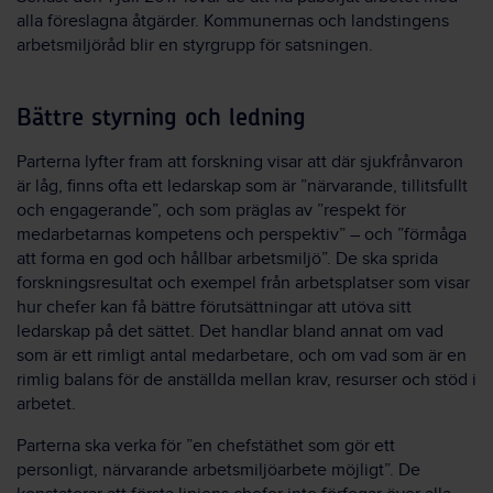
alla föreslagna åtgärder. Kommunernas och landstingens
arbetsmiljöråd blir en styrgrupp för satsningen.
Bättre styrning och ledning
Parterna lyfter fram att forskning visar att där sjukfrånvaron
är låg, finns ofta ett ledarskap som är ”närvarande, tillitsfullt
och engagerande”, och som präglas av ”respekt för
medarbetarnas kompetens och perspektiv” – och ”förmåga
att forma en god och hållbar arbetsmiljö”. De ska sprida
forskningsresultat och exempel från arbetsplatser som visar
hur chefer kan få bättre förutsättningar att utöva sitt
ledarskap på det sättet. Det handlar bland annat om vad
som är ett rimligt antal medarbetare, och om vad som är en
rimlig balans för de anställda mellan krav, resurser och stöd i
arbetet.
Parterna ska verka för ”en chefstäthet som gör ett
personligt, närvarande arbetsmiljöarbete möjligt”. De