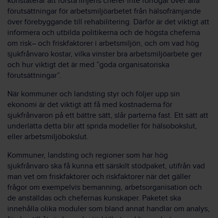
konstaterar att första linjens chefer inte förfogar över alla
förutsättningar för arbetsmiljöarbetet från hälsofrämjande
över förebyggande till rehabilitering. Därför är det viktigt att
informera och utbilda politikerna och de högsta cheferna
om risk– och friskfaktorer i arbetsmiljön, och om vad hög
sjukfrånvaro kostar, vilka vinster bra arbetsmiljöarbete ger
och hur viktigt det är med ”goda organisatoriska
förutsättningar”.
När kommuner och landsting styr och följer upp sin
ekonomi är det viktigt att få med kostnaderna för
sjukfrånvaron på ett bättre sätt, slår parterna fast. Ett sätt att
underlätta detta blir att sprida modeller för hälsobokslut,
eller arbetsmiljöbokslut.
Kommuner, landsting och regioner som har hög
sjukfrånvaro ska få kunna ett särskilt stödpaket, utifrån vad
man vet om friskfaktorer och riskfaktorer när det gäller
frågor om exempelvis bemanning, arbetsorganisation och
de anställdas och chefernas kunskaper. Paketet ska
innehålla olika moduler som bland annat handlar om analys,