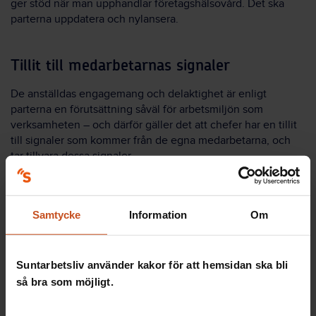
ger stöd när man upphandlar företagshälsovård. Det ska
parterna uppdatera och nylansera.
Tillit till medarbetarnas signaler
De anställdas engagemang och delaktighet är enligt
parterna en förutsättning såväl för arbetsmiljön som
verksamheten – och därför gäller det att chefer har en tillit
till signaler som kommer från de egna medarbetarna, och
tar tillvara dessa signaler.
Parterna är överens om att tydliggöra att ”samverkan är ett
kraftfullt verktyg i det lokala arbetsmiljöarbetet – på
arbetsplatsnivå”.
Samtycke
Information
Om
Och man kommer att ge stöd för den lokala
samverkansorganisationen genom konsultation och
Suntarbetsliv använder kakor för att hemsidan ska bli
utbildning. Centralt finns ett samverkansavtal, FAS05, som
så bra som möjligt.
parterna nu utvärderar och följer upp.