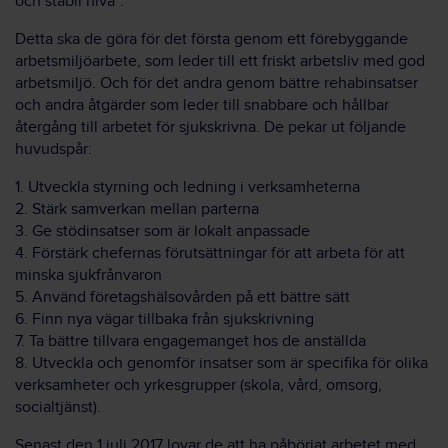
och stabil nivå”.
Detta ska de göra för det första genom ett förebyggande
arbetsmiljöarbete, som leder till ett friskt arbetsliv med god
arbetsmiljö. Och för det andra genom bättre rehabinsatser
och andra åtgärder som leder till snabbare och hållbar
återgång till arbetet för sjukskrivna. De pekar ut följande
huvudspår:
1. Utveckla styrning och ledning i verksamheterna
2. Stärk samverkan mellan parterna
3. Ge stödinsatser som är lokalt anpassade
4. Förstärk chefernas förutsättningar för att arbeta för att
minska sjukfrånvaron
5. Använd företagshälsovården på ett bättre sätt
6. Finn nya vägar tillbaka från sjukskrivning
7. Ta bättre tillvara engagemanget hos de anställda
8. Utveckla och genomför insatser som är specifika för olika
verksamheter och yrkesgrupper (skola, vård, omsorg,
socialtjänst).
Senast den 1 juli 2017 lovar de att ha påbörjat arbetet med