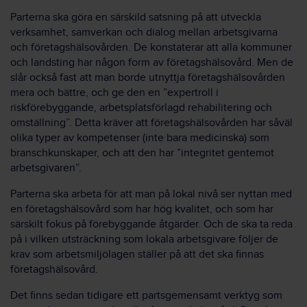
Parterna ska göra en särskild satsning på att utveckla
verksamhet, samverkan och dialog mellan arbetsgivarna
och företagshälsovården. De konstaterar att alla kommuner
och landsting har någon form av företagshälsovård. Men de
slår också fast att man borde utnyttja företagshälsovården
mera och bättre, och ge den en ”expertroll i
riskförebyggande, arbetsplatsförlagd rehabilitering och
omställning”. Detta kräver att företagshälsovården har såväl
olika typer av kompetenser (inte bara medicinska) som
branschkunskaper, och att den har ”integritet gentemot
arbetsgivaren”.
Parterna ska arbeta för att man på lokal nivå ser nyttan med
en företagshälsovård som har hög kvalitet, och som har
särskilt fokus på förebyggande åtgärder. Och de ska ta reda
på i vilken utsträckning som lokala arbetsgivare följer de
krav som arbetsmiljölagen ställer på att det ska finnas
företagshälsovård.
Det finns sedan tidigare ett partsgemensamt verktyg som