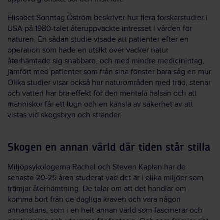
Elisabet Sonntag Öström beskriver hur flera forskarstudier i
USA på 1980-talet återuppväckte intresset i vården för
naturen. En sådan studie visade att patienter efter en
operation som hade en utsikt över vacker natur
återhämtade sig snabbare, och med mindre medicinintag,
jämfört med patienter som från sina fönster bara såg en mur.
Olika studier visar också hur naturområden med träd, stenar
och vatten har bra effekt för den mentala hälsan och att
människor får ett lugn och en känsla av säkerhet av att
vistas vid skogsbryn och stränder.
Skogen en annan värld där tiden står stilla
Miljöpsykologerna Rachel och Steven Kaplan har de
senaste 20-25 åren studerat vad det är i olika miljöer som
främjar återhämtning. De talar om att det handlar om
komma bort från de dagliga kraven och vara någon
annanstans, som i en helt annan värld som fascinerar och