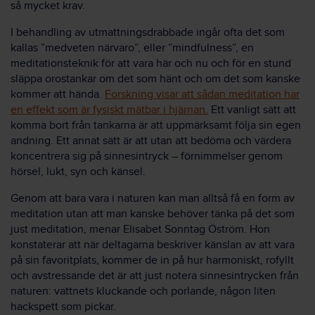
så mycket krav.
I behandling av utmattningsdrabbade ingår ofta det som
kallas ”medveten närvaro”, eller ”mindfulness”, en
meditationsteknik för att vara här och nu och för en stund
släppa orostankar om det som hänt och om det som kanske
kommer att hända.
Forskning visar att sådan meditation har
en effekt som är fysiskt mätbar i hjärnan.
Ett vanligt sätt att
komma bort från tankarna är att uppmärksamt följa sin egen
andning. Ett annat sätt är att utan att bedöma och värdera
koncentrera sig på sinnesintryck – förnimmelser genom
hörsel, lukt, syn och känsel.
Genom att bara vara i naturen kan man alltså få en form av
meditation utan att man kanske behöver tänka på det som
just meditation, menar Elisabet Sonntag Öström. Hon
konstaterar att när deltagarna beskriver känslan av att vara
på sin favoritplats, kommer de in på hur harmoniskt, rofyllt
och avstressande det är att just notera sinnesintrycken från
naturen: vattnets kluckande och porlande, någon liten
hackspett som pickar.