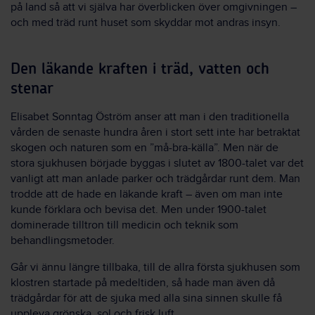
på land så att vi själva har överblicken över omgivningen –
och med träd runt huset som skyddar mot andras insyn.
Den läkande kraften i träd, vatten och
stenar
Elisabet Sonntag Öström anser att man i den traditionella
vården de senaste hundra åren i stort sett inte har betraktat
skogen och naturen som en ”må-bra-källa”. Men när de
stora sjukhusen började byggas i slutet av 1800-talet var det
vanligt att man anlade parker och trädgårdar runt dem. Man
trodde att de hade en läkande kraft – även om man inte
kunde förklara och bevisa det. Men under 1900-talet
dominerade tilltron till medicin och teknik som
behandlingsmetoder.
Går vi ännu längre tillbaka, till de allra första sjukhusen som
klostren startade på medeltiden, så hade man även då
trädgårdar för att de sjuka med alla sina sinnen skulle få
uppleva grönska, sol och frisk luft.