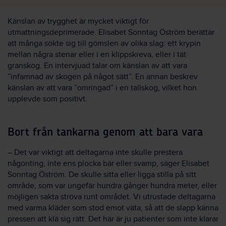
Känslan av trygghet är mycket viktigt för
utmattningsdeprimerade. Elisabet Sonntag Öström berättar
att många sökte sig till gömslen av olika slag: ett krypin
mellan några stenar eller i en klippskreva, eller i tät
granskog. En intervjuad talar om känslan av att vara
”infamnad av skogen på något sätt”. En annan beskrev
känslan av att vara ”omringad” i en tallskog, vilket hon
upplevde som positivt.
Bort från tankarna genom att bara vara
– Det var viktigt att deltagarna inte skulle prestera
någonting, inte ens plocka bär eller svamp, säger Elisabet
Sonntag Öström. De skulle sitta eller ligga stilla på sitt
område, som var ungefär hundra gånger hundra meter, eller
möjligen sakta ströva runt området. Vi utrustade deltagarna
med varma kläder som stod emot väta, så att de slapp känna
pressen att klä sig rätt. Det här är ju patienter som inte klarar