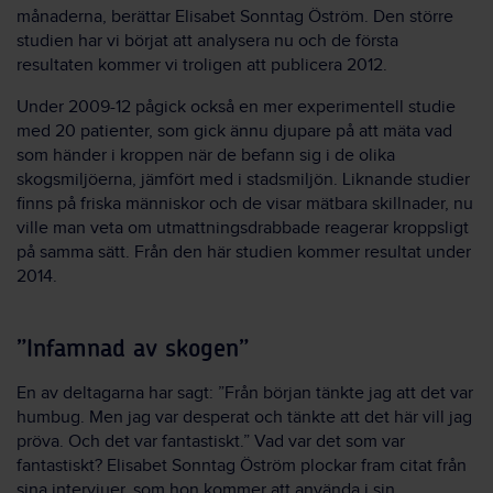
månaderna, berättar Elisabet Sonntag Öström. Den större
studien har vi börjat att analysera nu och de första
resultaten kommer vi troligen att publicera 2012.
Under 2009-12 pågick också en mer experimentell studie
med 20 patienter, som gick ännu djupare på att mäta vad
som händer i kroppen när de befann sig i de olika
skogsmiljöerna, jämfört med i stadsmiljön. Liknande studier
finns på friska människor och de visar mätbara skillnader, nu
ville man veta om utmattningsdrabbade reagerar kroppsligt
på samma sätt. Från den här studien kommer resultat under
2014.
”Infamnad av skogen”
En av deltagarna har sagt: ”Från början tänkte jag att det var
humbug. Men jag var desperat och tänkte att det här vill jag
pröva. Och det var fantastiskt.” Vad var det som var
fantastiskt? Elisabet Sonntag Öström plockar fram citat från
sina intervjuer, som hon kommer att använda i sin