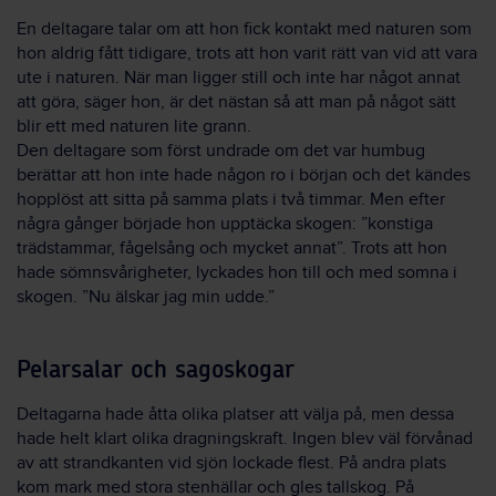
En deltagare talar om att hon fick kontakt med naturen som
hon aldrig fått tidigare, trots att hon varit rätt van vid att vara
ute i naturen. När man ligger still och inte har något annat
att göra, säger hon, är det nästan så att man på något sätt
blir ett med naturen lite grann.
Den deltagare som först undrade om det var humbug
berättar att hon inte hade någon ro i början och det kändes
hopplöst att sitta på samma plats i två timmar. Men efter
några gånger började hon upptäcka skogen: ”konstiga
trädstammar, fågelsång och mycket annat”. Trots att hon
hade sömnsvårigheter, lyckades hon till och med somna i
skogen. ”Nu älskar jag min udde.”
Pelarsalar och sagoskogar
Deltagarna hade åtta olika platser att välja på, men dessa
hade helt klart olika dragningskraft. Ingen blev väl förvånad
av att strandkanten vid sjön lockade flest. På andra plats
kom mark med stora stenhällar och gles tallskog. På