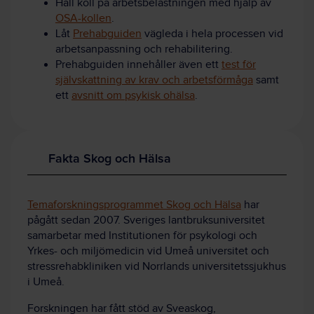
Håll koll på arbetsbelastningen med hjälp av
OSA-kollen
.
Låt
Prehabguiden
vägleda i hela processen vid
arbetsanpassning och rehabilitering.
Prehabguiden innehåller även ett
test för
självskattning av krav och arbetsförmåga
samt
ett
avsnitt om psykisk ohälsa
.
Fakta Skog och Hälsa
Temaforskningsprogrammet Skog och Hälsa
har
pågått sedan 2007. Sveriges lantbruksuniversitet
samarbetar med Institutionen för psykologi och
Yrkes- och miljömedicin vid Umeå universitet och
stressrehabkliniken vid Norrlands universitetssjukhus
i Umeå.
Forskningen har fått stöd av Sveaskog,