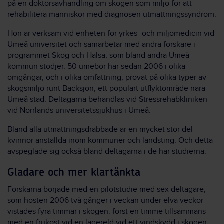
på en doktorsavhandling om skogen som miljö för att
rehabilitera människor med diagnosen utmattningssyndrom.
Hon är verksam vid enheten för yrkes- och miljömedicin vid
Umeå universitet och samarbetar med andra forskare i
programmet Skog och Hälsa, som bland andra Umeå
kommun stödjer. 50 umebor har sedan 2006 i olika
omgångar, och i olika omfattning, prövat på olika typer av
skogsmiljö runt Bäcksjön, ett populärt utflyktområde nära
Umeå stad. Deltagarna behandlas vid Stressrehabkliniken
vid Norrlands universitetssjukhus i Umeå.
Bland alla utmattningsdrabbade är en mycket stor del
kvinnor anställda inom kommuner och landsting. Och detta
avspeglade sig också bland deltagarna i de här studierna.
Gladare och mer klartänkta
Forskarna började med en pilotstudie med sex deltagare,
som hösten 2006 två gånger i veckan under elva veckor
vistades fyra timmar i skogen: först en timme tillsammans
med en frukost vid en lägereld vid ett vindskydd i skogen,