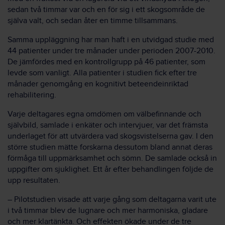
sedan två timmar var och en för sig i ett skogsområde de
själva valt, och sedan åter en timme tillsammans.
Samma uppläggning har man haft i en utvidgad studie med
44 patienter under tre månader under perioden 2007-2010.
De jämfördes med en kontrollgrupp på 46 patienter, som
levde som vanligt. Alla patienter i studien fick efter tre
månader genomgång en kognitivt beteendeinriktad
rehabilitering.
Varje deltagares egna omdömen om välbefinnande och
självbild, samlade i enkäter och intervjuer, var det främsta
underlaget för att utvärdera vad skogsvistelserna gav. I den
större studien mätte forskarna dessutom bland annat deras
förmåga till uppmärksamhet och sömn. De samlade också in
uppgifter om sjuklighet. Ett år efter behandlingen följde de
upp resultaten.
– Pilotstudien visade att varje gång som deltagarna varit ute
i två timmar blev de lugnare och mer harmoniska, gladare
och mer klartänkta. Och effekten ökade under de tre