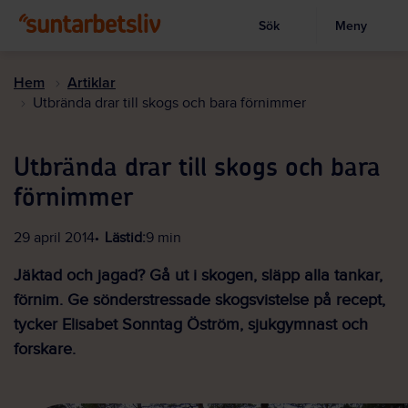
Sök
Meny
Visa sökruta
Hoppa
till
Hem
Artiklar
huvudinnehållet
Utbrända drar till skogs och bara förnimmer
Utbrända drar till skogs och bara
förnimmer
29 april 2014
Lästid:
9 min
Jäktad och jagad? Gå ut i skogen, släpp alla tankar,
förnim. Ge sönderstressade skogsvistelse på recept,
tycker Elisabet Sonntag Öström, sjukgymnast och
forskare.