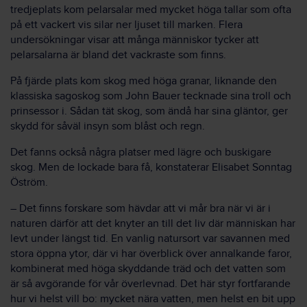
tredjeplats kom pelarsalar med mycket höga tallar som ofta
på ett vackert vis silar ner ljuset till marken. Flera
undersökningar visar att många människor tycker att
pelarsalarna är bland det vackraste som finns.
På fjärde plats kom skog med höga granar, liknande den
klassiska sagoskog som John Bauer tecknade sina troll och
prinsessor i. Sådan tät skog, som ändå har sina gläntor, ger
skydd för såväl insyn som blåst och regn.
Det fanns också några platser med lägre och buskigare
skog. Men de lockade bara få, konstaterar Elisabet Sonntag
Öström.
– Det finns forskare som hävdar att vi mår bra när vi är i
naturen därför att det knyter an till det liv där människan har
levt under längst tid. En vanlig natursort var savannen med
stora öppna ytor, där vi har överblick över annalkande faror,
kombinerat med höga skyddande träd och det vatten som
är så avgörande för vår överlevnad. Det här styr fortfarande
hur vi helst vill bo: mycket nära vatten, men helst en bit upp