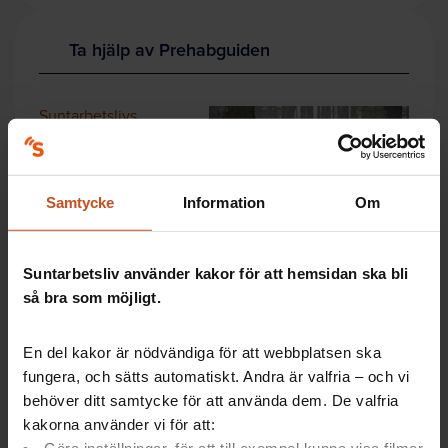
Ta hjälp av Prehabguiden
Suntarbetslivs
verktyg
Prehabguiden
vägleder i hela
Samtycke
Information
Om
processen vid
arbetsanpassning
och rehabilitering.
Verktyget vänder sig
Suntarbetsliv använder kakor för att hemsidan ska bli
till
chefer och
så bra som möjligt.
HR
,
medarbetare
samt
skyddsombud.
En del kakor är nödvändiga för att webbplatsen ska
Börja utforska verktyget här!
fungera, och sätts automatiskt. Andra är valfria – och vi
Exempel ur Prehabguiden:
behöver ditt samtycke för att använda dem. De valfria
kakorna använder vi för att:
Gör ett test med 19 frågor
för att bedöma krav i