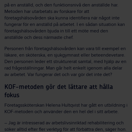
på en anställd, och den funktionsnivå den anställde har.
Metoden har utarbetats av forskare för att
företagshälsovården ska kunna identifiera när något inte
fungerar för en anställd på arbetet. I en sådan situation kan
företagshälsovården bjuda in till ett möte med den
anställde och dess närmaste chef.
Personen från företagshälsovården kan vara till exempel en
läkare, en sköterska, en sjukgymnast eller beteendevetare.
Den personen leder ett strukturerat samtal, med hjälp av en
rad frågeställningar. Man går helt enkelt igenom alla delar
av arbetet. Var fungerar det och var gör det inte det?
KOF-metoden gör det lättare att hålla
fokus
Företagssköterskan Helena Hultqvist har gått en utbildning i
KOF-metoden och använder den en hel del i sitt arbete.
– Jag är intresserad av arbetslivsinriktad rehabilitering och
söker alltid efter fler verktyg för att förbättra den, säger hon.