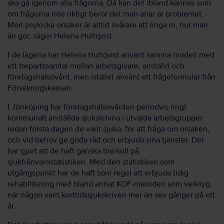
ska gå igenom alla frågorna. Då kan det ibland kännas som
om frågorna inte riktigt berör det man anar är problemet.
Men psykiska orsaker är alltid svårare att ringa in, hur man
än gör, säger Helena Hultqvist.
I de lägena har Helena Hultqvist använt samma modell med
ett trepartssamtal mellan arbetsgivare, anställd och
företagshälsovård, men istället använt ett frågeformulär från
Försäkringskassan.
I Jönköping har företagshälsovården periodvis ringt
kommunalt anställda sjukskrivna i utvalda arbetsgrupper
redan första dagen de varit sjuka, för att fråga om orsaken,
och vid behov ge goda råd och erbjuda sina tjänster. Det
har gjort att de haft ganska bra koll på
sjukfrånvarostatistiken. Med den statistiken som
utgångspunkt har de haft som regel att erbjuda tidig
rehabilitering med bland annat KOF-metoden som verktyg,
när någon varit korttidssjukskriven mer än sex gånger på ett
år.