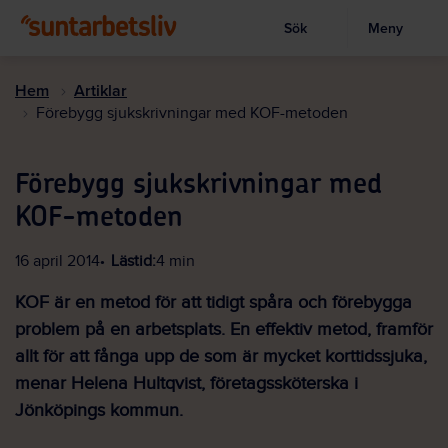
Sök
Meny
Visa sökruta
Hoppa
till
Hem
Artiklar
huvudinnehållet
Förebygg sjukskrivningar med KOF-metoden
Förebygg sjukskrivningar med
KOF-metoden
16 april 2014
Lästid:
4 min
KOF är en metod för att tidigt spåra och förebygga
problem på en arbetsplats. En effektiv metod, framför
allt för att fånga upp de som är mycket korttidssjuka,
menar Helena Hultqvist, företagssköterska i
Jönköpings kommun.