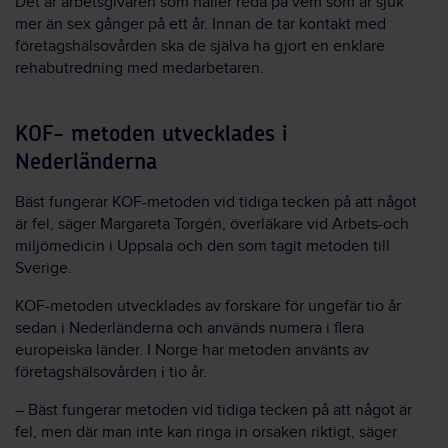
Det är arbetsgivaren som håller reda på vem som är sjuk
mer än sex gånger på ett år. Innan de tar kontakt med
företagshälsovården ska de själva ha gjort en enklare
rehabutredning med medarbetaren.
KOF- metoden utvecklades i
Nederländerna
Bäst fungerar KOF-metoden vid tidiga tecken på att något
är fel, säger Margareta Torgén, överläkare vid Arbets-och
miljömedicin i Uppsala och den som tagit metoden till
Sverige.
KOF-metoden utvecklades av forskare för ungefär tio år
sedan i Nederländerna och används numera i flera
europeiska länder. I Norge har metoden använts av
företagshälsovården i tio år.
– Bäst fungerar metoden vid tidiga tecken på att något är
fel, men där man inte kan ringa in orsaken riktigt, säger