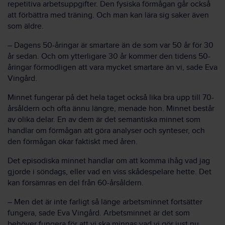
repetitiva arbetsuppgifter. Den fysiska förmågan går också
att förbättra med träning. Och man kan lära sig saker även
som äldre.
– Dagens 50-åringar är smartare än de som var 50 år för 30
år sedan. Och om ytterligare 30 år kommer den tidens 50-
åringar förmodligen att vara mycket smartare än vi, sade Eva
Vingård.
Minnet fungerar på det hela taget också lika bra upp till 70-
årsåldern och ofta ännu längre, menade hon. Minnet består
av olika delar. En av dem är det semantiska minnet som
handlar om förmågan att göra analyser och synteser, och
den förmågan ökar faktiskt med åren.
Det episodiska minnet handlar om att komma ihåg vad jag
gjorde i söndags, eller vad en viss skådespelare hette. Det
kan försämras en del från 60-årsåldern.
– Men det är inte farligt så länge arbetsminnet fortsätter
fungera, sade Eva Vingård. Arbetsminnet är det som
behöver fungera för att vi ska minnas vad vi gör just nu.