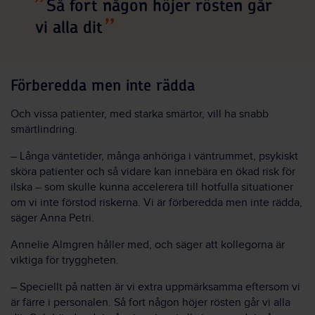
Så fort någon höjer rösten går
vi alla dit
Förberedda men inte rädda
Och vissa patienter, med starka smärtor, vill ha snabb
smärtlindring.
– Långa väntetider, många anhöriga i väntrummet, psykiskt
sköra patienter och så vidare kan innebära en ökad risk för
ilska – som skulle kunna accelerera till hotfulla situationer
om vi inte förstod riskerna. Vi är förberedda men inte rädda,
säger Anna Petri.
Annelie Almgren håller med, och säger att kollegorna är
viktiga för tryggheten.
– Speciellt på natten är vi extra uppmärksamma eftersom vi
är färre i personalen. Så fort någon höjer rösten går vi alla