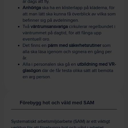
är dags att fly.
Anhöriga
ska ha en klisterlapp på kläderna, för
att man lätt ska kunna få överblick av vilka som
befinner sig på avdelningen.
Två
väntrumsansvariga
cirkulerar regelbundet i
väntrummet på dagtid, för att fånga upp
eventuell oro.
Det finns en
pärm med säkerhetsrutiner
som
alla ska läsa igenom och signera en gång per
år.
Alla i personalen ska gå en
utbildning med VR-
glasögon
där de får testa olika sätt att bemöta
en arg person.
Förebygg hot och våld med SAM
Systematiskt arbetsmiljöarbete (SAM) är ett viktigt
verktyg för att förebygga hot och våld i arbetet.