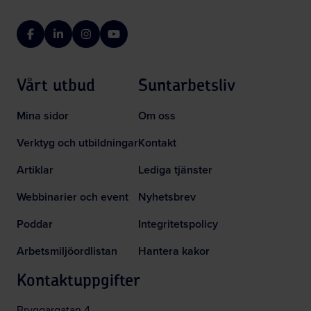
Facebook
LinkedIn
Instagram
YouTube
Vårt utbud
Suntarbetsliv
Mina sidor
Om oss
Verktyg och utbildningar
Kontakt
Artiklar
Lediga tjänster
Webbinarier och event
Nyhetsbrev
Poddar
Integritetspolicy
Arbetsmiljöordlistan
Hantera kakor
Kontaktuppgifter
Bryggargatan 4