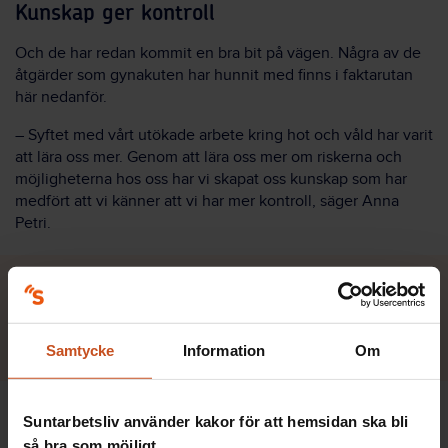
Kunskap ger kontroll
Och de har redan kommit en bra bit på vägen. Några av de
åtgärder som gynakuten har hunnit med finns i faktarutan
här nedanför.
– Syftet med vårt utökade arbete kring hot och våld har varit
att lära oss mer. Genom att lära oss mer om riskerna och
möjligheterna hos oss har vi skapat oss kunskap som har
medfört att vi känner att vi har mer kontroll, säger Anna
Petri.
Vi känner att vi har mer
kontroll
Samtycke
Information
Om
Nu har frågan om hot och våld kommit upp på agendan på
Suntarbetsliv använder kakor för att hemsidan ska bli
ett helt nytt sätt. Det tas upp på arbetsplatsträffarna och
så bra som möjligt.