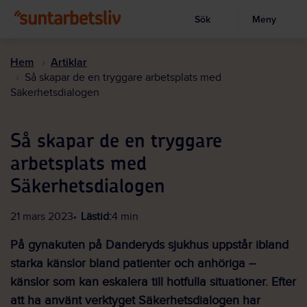
Sök
Meny
Visa sökruta
Hoppa
till
Hem
Artiklar
huvudinnehållet
Så skapar de en tryggare arbetsplats med
Säkerhetsdialogen
Så skapar de en tryggare
arbetsplats med
Säkerhetsdialogen
21 mars 2023
Lästid:
4 min
På gynakuten på Danderyds sjukhus uppstår ibland
starka känslor bland patienter och anhöriga –
känslor som kan eskalera till hotfulla situationer. Efter
att ha använt verktyget Säkerhetsdialogen har