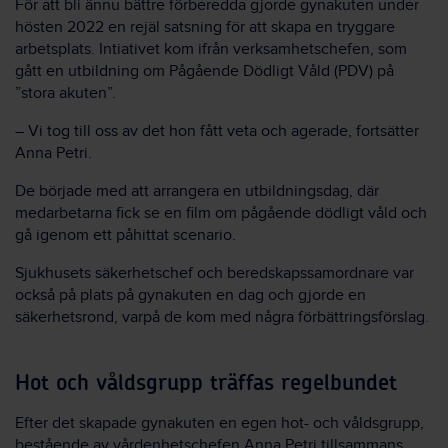
För att bli ännu bättre förberedda gjorde gynakuten under
hösten 2022 en rejäl satsning för att skapa en tryggare
arbetsplats. Intiativet kom ifrån verksamhetschefen, som
gått en utbildning om Pågående Dödligt Våld (PDV) på
”stora akuten”.
– Vi tog till oss av det hon fått veta och agerade, fortsätter
Anna Petri.
De började med att arrangera en utbildningsdag, där
medarbetarna fick se en film om pågående dödligt våld och
gå igenom ett påhittat scenario.
Sjukhusets säkerhetschef och beredskapssamordnare var
också på plats på gynakuten en dag och gjorde en
säkerhetsrond, varpå de kom med några förbättringsförslag.
Hot och våldsgrupp träffas regelbundet
Efter det skapade gynakuten en egen hot- och våldsgrupp,
bestående av vårdenhetschefen Anna Petri tillsammans