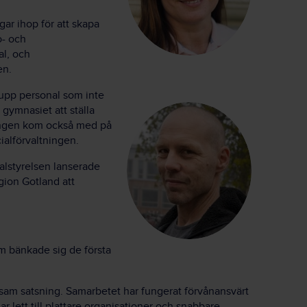
gar ihop för att skapa
o- och
al, och
en.
a upp personal som inte
gymnasiet att ställa
ingen kom också med på
ialförvaltningen.
ialstyrelsen lanserade
gion Gotland att
om bänkade sig de första
sam satsning. Samarbetet har fungerat förvånansvärt
har lett till plattare organisationer och snabbare