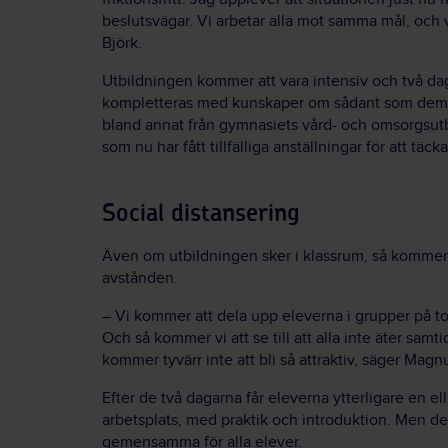
beslutsvägar. Vi arbetar alla mot samma mål, och 
Björk.
Utbildningen kommer att vara intensiv och två dag
kompletteras med kunskaper om sådant som deme
bland annat från gymnasiets vård- och omsorgsutb
som nu har fått tillfälliga anställningar för att t
Social distansering
Även om utbildningen sker i klassrum, så kommer m
avstånden.
– Vi kommer att dela upp eleverna i grupper på tol
Och så kommer vi att se till att alla inte äter samti
kommer tyvärr inte att bli så attraktiv, säger Magn
Efter de två dagarna får eleverna ytterligare en el
arbetsplats, med praktik och introduktion. Men det
gemensamma för alla elever.