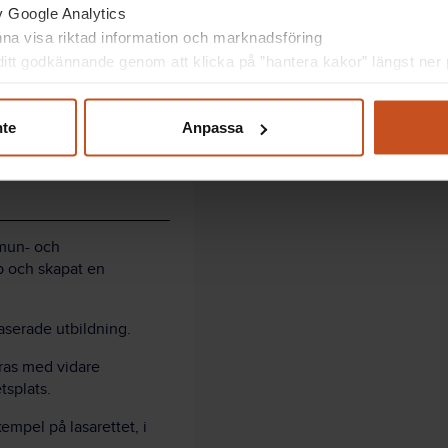
av Google Analytics
unna visa riktad information och marknadsföring
itt godkännande genom att klicka på ”hantera kakor” längst ner p
 stor ansträngning, speciellt för oss som liten
nte
Anpassa
mun- och
p och skapat en
serade utbildning.
eras med vidare
tsplats.
empel på lasarettet, i