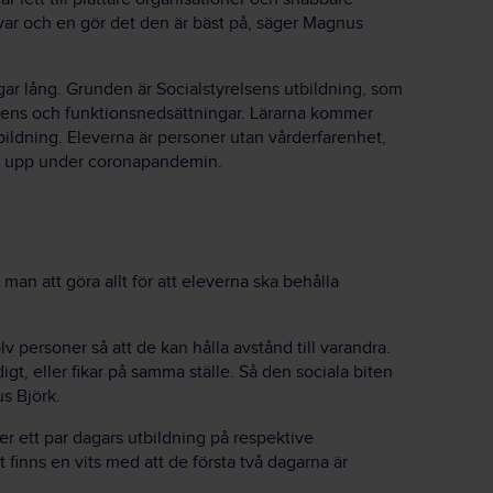
var och en gör det den är bäst på, säger Magnus
ar lång. Grunden är Socialstyrelsens utbildning, som
ns och funktionsnedsättningar. Lärarna kommer
ildning. Eleverna är personer utan vårderfarenhet,
äcka upp under coronapandemin.
an att göra allt för att eleverna ska behålla
v personer så att de kan hålla avstånd till varandra.
digt, eller fikar på samma ställe. Så den sociala biten
us Björk.
ler ett par dagars utbildning på respektive
 finns en vits med att de första två dagarna är