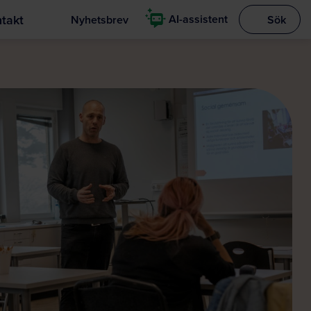
takt
AI-assistent
Nyhetsbrev
Sök
Visa sökrut