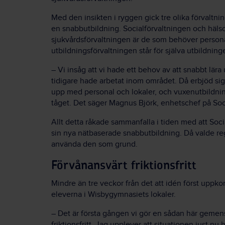
Med den insikten i ryggen gick tre olika förvaltnin
en snabbutbildning. Socialförvaltningen och häls
sjukvårdsförvaltningen är de som behöver person
utbildningsförvaltningen står för själva utbildning
– Vi insåg att vi hade ett behov av att snabbt lär
tidigare hade arbetat inom området. Då erbjöd sig 
upp med personal och lokaler, och vuxenutbildn
tåget. Det säger Magnus Björk, enhetschef på Soc
Allt detta råkade sammanfalla i tiden med att Soc
sin nya nätbaserade snabbutbildning. Då valde re
använda den som grund.
Förvånansvärt friktionsfritt
Mindre än tre veckor från det att idén först uppk
eleverna i Wisbygymnasiets lokaler.
– Det är första gången vi gör en sådan här gemen
friktionsfritt. Jag upplever att situationen just nu 