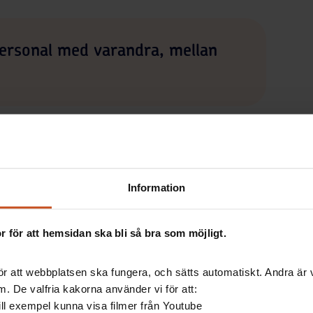
ersonal med varandra, mellan
 mellan förvaltningarna. Eftersom vi inte vet hur
a behoven kommer att uppstå, säger Magnus Björk.
Information
ka komplettera sina korta utbildningar. Men
 för att hemsidan ska bli så bra som möjligt.
en nuvarande krisen och personalbristen.
s utbildning.
r att webbplatsen ska fungera, och sätts automatiskt. Andra är va
 för oss att kunna röra oss snabbare fram istället för
. De valfria kakorna använder vi för att:
kusera på att skapa ytterligare kvalitet, genom att ha
 till exempel kunna visa filmer från Youtube