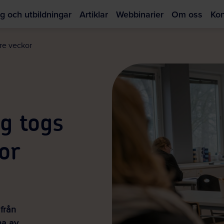
g och utbildningar
Artiklar
Webbinarier
Om oss
Kon
Hoppa
till
tre veckor
huvudinnehållet
g togs
or
 från
na av