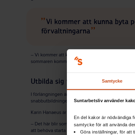
Vi kommer att kunna byta p
förvaltningarna
– Vi kommer att kunna byta personal med varandra,
sommaren kommer att bli, vet vi inte var de stor
Utbilda sig vidare
Samtycke
I förlängningen är förhoppningen att personalen s
Suntarbetsliv använder kakor
snabbutbildningen är ett sätt att ta sig igenom d
Karin Hanaeus är väldigt glad över Socialstyrelsen
En del kakor är nödvändiga fö
– Det här blir som en kvalitetssäkring, och ett sätt
samtycke för att använda dem
att behöva starta på ruta ett. Nu kan vi istället fo
Göra inställningar, för att