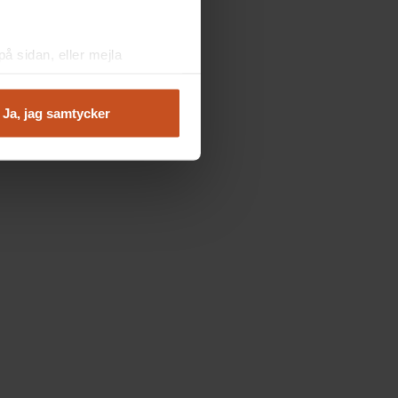
å sidan, eller mejla
Ja, jag samtycker