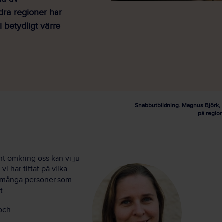
ndra regioner har
i betydligt värre
Snabbutbildning. Magnus Björk, e
på region
unt omkring oss kan vi ju
i har tittat på vilka
nns många personer som
t.
 och