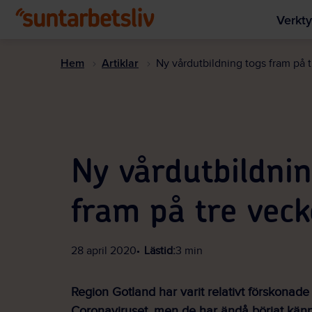
Verkty
Hem
Artiklar
Ny vårdutbildning togs fram på 
Ny vårdutbildnin
fram på tre veck
28 april 2020
Lästid:
3 min
Region Gotland har varit relativt förskonade
Coronaviruset, men de har ändå börjat kän