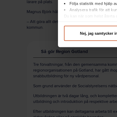
lärare på plats.
Följa statistik med hjälp 
Analysera trafik för att k
Magnus Björk håller med.
Du kan när som helst återta d
– Att göra allt det här själv hade tagit lång tid och
integritet@suntarbetsliv.se.
kommun.
Nej, jag samtycker i
Så gör Region Gotland
Tre förvaltningar, från den gemensamma kom
regionorganisationen på Gotland, har gått iho
snabbutbildning för ny vårdpersonal.
Som grund använder de Socialstyrelsens nätba
Utbildningen är två dagar lång, och komplett
utbildning och introduktion på respektive arbe
Efter utbildningen kan deltagarna arbeta till ex