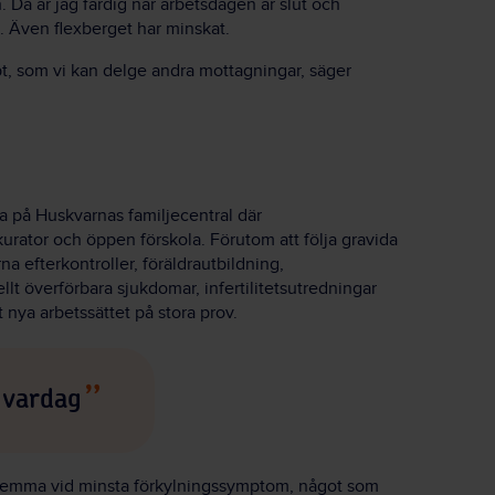
Då är jag färdig när arbetsdagen är slut och
. Även flexberget har minskat.
pt, som vi kan delge andra mottagningar, säger
a på Huskvarnas familjecentral där
rator och öppen förskola. Förutom att följa gravida
 efterkontroller, föräldrautbildning,
t överförbara sjukdomar, infertilitetsutredningar
 nya arbetssättet på stora prov.
r vardag
a hemma vid minsta förkylningssymptom, något som