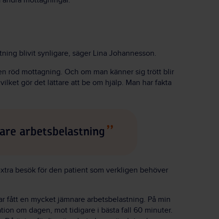
 andra mottagningar.
stning blivit synligare, säger Lina Johannesson.
en röd mottagning. Och om man känner sig trött blir
ilket gör det lättare att be om hjälp. Man har fakta
are arbetsbelastning
extra besök för den patient som verkligen behöver
ar fått en mycket jämnare arbetsbelastning. På min
tion om dagen, mot tidigare i bästa fall 60 minuter.