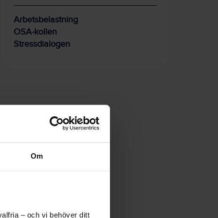
Arbetsbelastning
OSA-kollen
Stressdialogen
Om
lfria – och vi behöver ditt