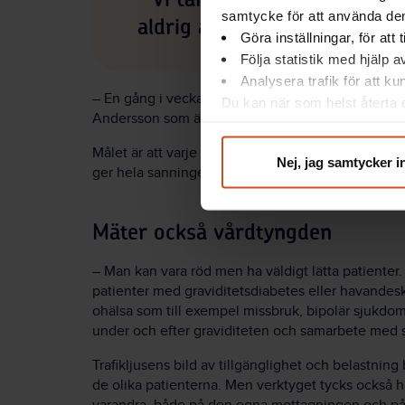
Vi tänkte, herregud, det 
samtycke för att använda dem
aldrig att gå
Göra inställningar, för att
Följa statistik med hjälp 
Analysera trafik för att k
– En gång i veckan har vi mini-apt. Då ser vi hur vi
Du kan när som helst återta d
Andersson som även är koordinator.
integritet@suntarbetsliv.se.
Målet är att varje barnmorska och mottagning ska va
Nej, jag samtycker i
ger hela sanningen, påpekar Camilla Öhman.
Mäter också vårdtyngden
– Man kan vara röd men ha väldigt lätta patiente
patienter med graviditetsdiabetes eller havandesk
ohälsa som till exempel missbruk, bipolär sjukdom
under och efter graviditeten och samarbete med so
Trafikljusens bild av tillgänglighet och belastni
de olika patienterna. Men verktyget tycks också h