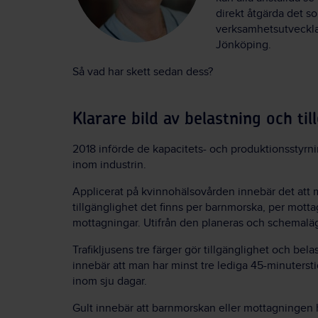
direkt åtgärda det s
verksamhetsutveckla
Jönköping.
Så vad har skett sedan dess?
Klarare bild av belastning och til
2018 införde de kapacitets- och produktionsstyrn
inom industrin.
Applicerat på kvinnohälsovården innebär det att m
tillgänglighet det finns per barnmorska, per motta
mottagningar. Utifrån den planeras och schemaläg
Trafikljusens tre färger gör tillgänglighet och bela
innebär att man har minst tre lediga 45-minuterstid
inom sju dagar.
Gult innebär att barnmorskan eller mottagningen h