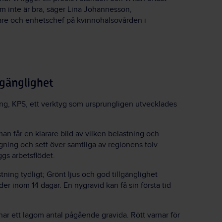
om inte är bra, säger Lina Johannesson,
re och enhetschef på kvinnohälsovården i
lgänglighet
ing, KPS, ett verktyg som ursprungligen utvecklades
an får en klarare bild av vilken belastning och
gning och sett över samtliga av regionens tolv
gs arbetsflödet.
stning tydligt; Grönt ljus och god tillgänglighet
er inom 14 dagar. En nygravid kan få sin första tid
ar ett lagom antal pågående gravida. Rött varnar för