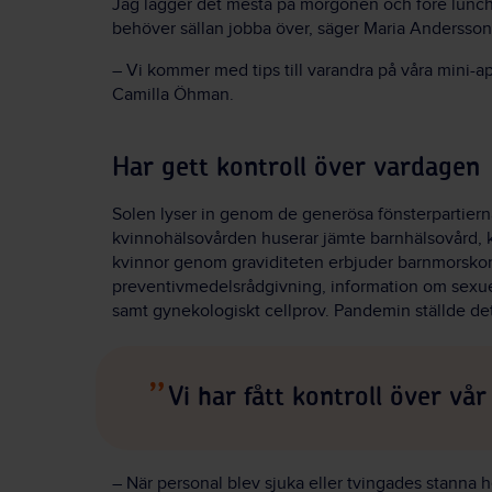
Jag lägger det mesta på morgonen och före lunch. 
behöver sällan jobba över, säger Maria Andersson
– Vi kommer med tips till varandra på våra mini-a
Camilla Öhman.
Har gett kontroll över vardagen
Solen lyser in genom de generösa fönsterpartiern
kvinnohälsovården huserar jämte barnhälsovård, ku
kvinnor genom graviditeten erbjuder barnmorskorna
preventivmedelsrådgivning, information om sexuell
samt gynekologiskt cellprov. Pandemin ställde det
Vi har fått kontroll över vå
– När personal blev sjuka eller tvingades stann