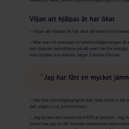
varandra, både på den egna mottagningen och på
Viljan att hjälpas åt har ökat
– Viljan att hjälpas åt har ökat då behov och bela
– Man kan till exempel ta telefonrådgivningen åt 
det röda en bekräftelse på att man har för många, v
som stödjer ens känsla, säger Camilla Öhman.
Jag har fått en mycket jämn
– Har man bra tillgänglighet kan man boka in ett 
det, säger Lina Johannesson.
– Jag tycker det mesta med KPS är positivt. Jag h
heltid har jag nu 90 minuter inplanerad administra