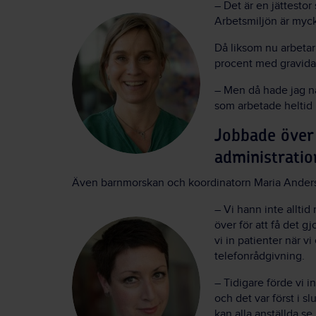
– Det är en jättestor
Arbetsmiljön är myc
Då liksom nu arbetar
procent med gravida
– Men då hade jag n
som arbetade heltid
Jobbade över 
administrati
Även barnmorskan och koordinatorn Maria Anders
– Vi hann inte alltid
över för att få det gj
vi in patienter när v
telefonrådgivning.
– Tidigare förde vi i
och det var först i s
kan alla anställda se 