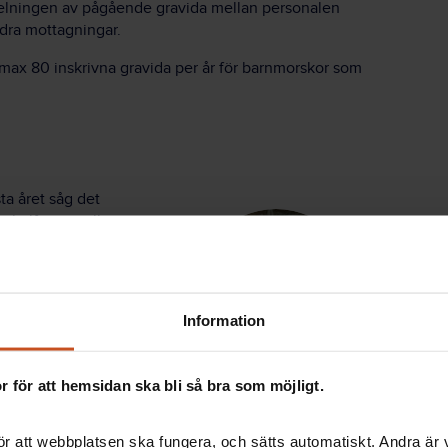
delningen av pågående gravida mellan personalen
ndra mottagningar.
 max 80 inskrivna gravida per år för barnmorskor som
ta året såg det
n hälften av alla
 kommer aldrig att gå.
t ställe fick vi till slut
 en handvändning, säger
Information
 behöver mer resurser,
ns behovet?
 för att hemsidan ska bli så bra som möjligt.
r att webbplatsen ska fungera, och sätts automatiskt. Andra är va