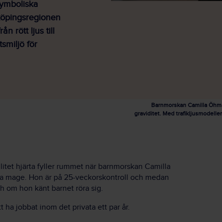
Symboliska
nköpingsregionen
n rött ljus till
smiljö för
Barnmorskan Camilla Öhman 
graviditet. Med trafikljusmodelle
itet hjärta fyller rummet när barnmorskan Camilla
a mage. Hon är på 25-veckorskontroll och medan
 om hon känt barnet röra sig.
tt ha jobbat inom det privata ett par år.