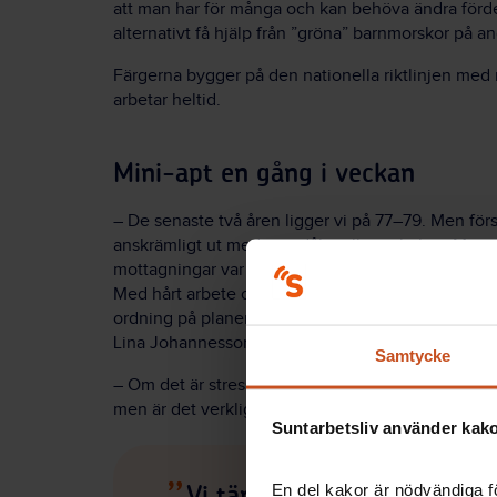
att man har för många och kan behöva ändra för
alternativt få hjälp från ”gröna” barnmorskor på a
Färgerna bygger på den nationella riktlinjen med
arbetar heltid.
Mini-apt en gång i veckan
– De senaste två åren ligger vi på 77–79. Men förs
anskrämligt ut med jättedålig tillgänglighet. Mer ä
mottagningar var röda och vi tänkte herregud, det
Med hårt arbete och rätt fördelning av resurser på rät
ordning på planeringen. Men det var inte gjort i
Lina Johannesson och fortsätter:
Samtycke
– Om det är stressigt är det lätt att tänka att man
men är det verkligen så. Hur ser flödet ut, när fin
Suntarbetsliv använder kakor
En del kakor är nödvändiga fö