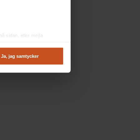
å sidan, eller mejla
Ja, jag samtycker