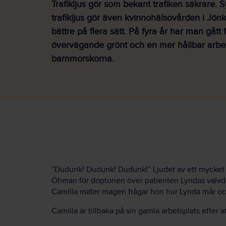
Trafikljus gör som bekant trafiken säkrare. 
trafikljus gör även kvinnohälsovården i Jö
bättre på flera sätt. På fyra år har man gått frå
övervägande grönt och en mer hållbar arbet
barnmorskorna.
”Dudunk! Dudunk! Dudunk!” Ljudet av ett mycket l
Öhman för doptonen över patienten Lyndas välvd
Camilla mäter magen frågar hon hur Lynda mår och
Camilla är tillbaka på sin gamla arbetsplats efter a