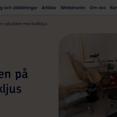
g och utbildningar
Artiklar
Webbinarier
Om oss
Kon
Hoppa
till
n på jobbet med trafikljus
huvudinnehållet
en på
kljus