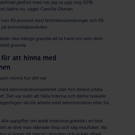
 skillnad jämfört med när jag sa upp mig 2018.
ket bättre nu, säger Camilla Öhman.
 hon 45 procent med fertilitetsutredningar och 55
 på kvinnohälsovården.
ästan lika många gravida att ta hand om som dom
 med gravida.
för att hinna med
onen
son minns hur det var.
 med administrationsarbetet utan fick ibland jobba
ort. Det var svårt att hålla tiderna och därför bokade
i egentligen skulle arbeta med administration eller ha
n alla uppgifter om antal inskrivna gravida i en bok
lutet av året man räknade ihop och såg resultatet. Nu
hur vi ligger till precis i stunden och vi kan oftast