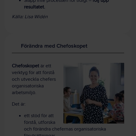
Släpp inte processen för tidigt –
följ upp
resultatet.
Källa: Lisa Widén
Förändra med Chefoskopet
Chefoskopet
är ett
verktyg för att förstå
och utveckla chefers
organisatoriska
arbetsmiljö.
Det är:
ett stöd för att
förstå, utforska
och förändra chefernas organisatoriska
förutsättningar