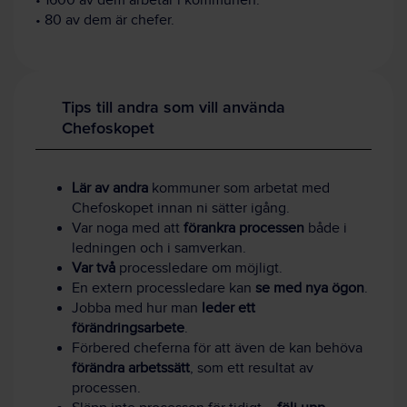
• 1600 av dem arbetar i kommunen.
• 80 av dem är chefer.
Tips till andra som vill använda
Chefoskopet
Lär av andra
kommuner som arbetat med
Chefoskopet innan ni sätter igång.
Var noga med att
förankra processen
både i
ledningen och i samverkan.
Var två
processledare om möjligt.
En extern processledare kan
se med nya ögon
.
Jobba med hur man
leder ett
förändringsarbete
.
Förbered cheferna för att även de kan behöva
förändra arbetssätt
, som ett resultat av
processen.