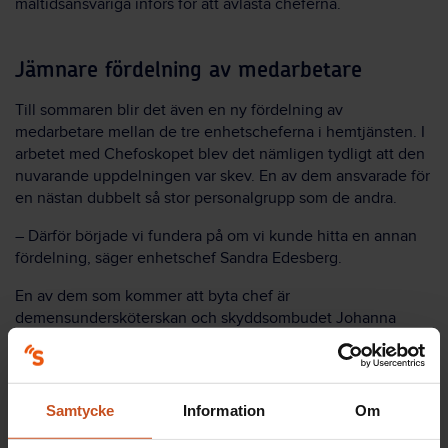
måltidsansvariga införs för att avlasta cheferna.
Jämnare fördelning av medarbetare
Till sommaren blir det även en ny fördelning av
medarbetare mellan de tre enhetscheferna i hemtjänsten. I
arbetet med Chefoskopet blev det nämligen tydligt att den
nuvarande uppdelningen var skev. En av dem ansvarade för
en nästan dubbelt så stor personalgrupp som de andra.
– Därför började vi fundera på om vi kunde hitta en annan
fördelning, säger enhetschef Sandra Edesberg.
En av dem som kommer att byta chef är
demensundersköterskan och skyddsombudet Johanna
Schönning. Hon ser positivt på processen. Den har fått ta
tid, och medarbetarna har varit involverade i risk- och
konsekvensanalys.
Samtycke
Information
Om