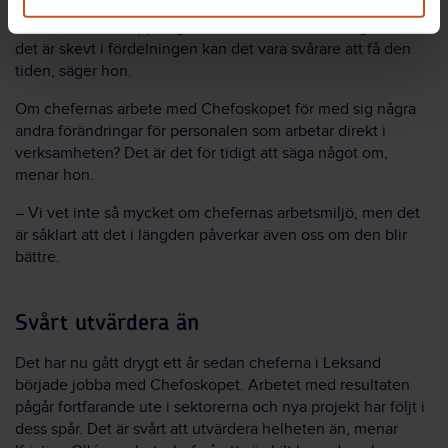
– Det är viktigt att man känner att chefen kan avsätta tid om
man behöver ta upp något eller om saker inte fungerar. När
det är skevt i fördelningen kan det vara svårare att få den
tiden, säger hon.
Om chefernas arbete med Chefoskopet för med sig några
andra förändringar för personalen som arbetar direkt i
verksamheten? Det är det för tidigt att säga något om,
menar hon.
– Vi vet inte så mycket om chefernas arbetsmiljö, men det
är såklart att det i längden påverkar även oss om den blir
bättre.
Svårt utvärdera än
Det har nu gått drygt ett år sedan cheferna i Leksand
började jobba med Chefoskopet. Arbetet med resultaten
pågår fortfarande ute i sektorerna och nya projekt har följt i
dess spår. Det är svårt att utvärdera helheten än, menar