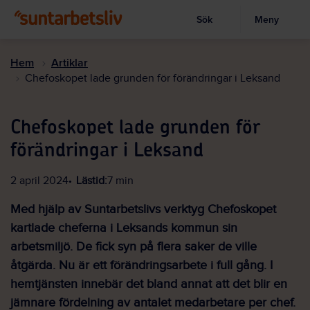
Sök
Meny
Visa sökruta
Hoppa
till
Hem
Artiklar
huvudinnehållet
Chefoskopet lade grunden för förändringar i Leksand
Chefoskopet lade grunden för
förändringar i Leksand
2 april 2024
Lästid:
7 min
Med hjälp av Suntarbetslivs verktyg Chefoskopet
kartlade cheferna i Leksands kommun sin
arbetsmiljö. De fick syn på flera saker de ville
åtgärda. Nu är ett förändringsarbete i full gång. I
hemtjänsten innebär det bland annat att det blir en
jämnare fördelning av antalet medarbetare per chef.