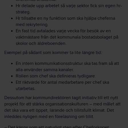
Hr delade upp arbetet så varje sektor fick sin egen hr-
strateg.
Hr tillsatte en ny funktion som ska hjälpa cheferna
med rekrytering.
En fast tid avtalades varje vecka för besök av en
vaktmästare från det kommunala bostadsbolaget på
skolor och äldreboenden.
Exempel på sådant som kommer ta lite längre tid:
En intern kommunikationsstruktur ska tas fram så att
alla använder samma kanaler.
Rollen som chef ska definieras tydligare.
Ett riktvärde för antal medarbetare per chef ska
utarbetas.
Dessutom har kommundirektören tagit initiativ till ett nytt
projekt för att stärka organisationskulturen – med målet att
det ska vara ett öppet, lärande och tillitsfullt klimat. Det
inleddes nyligen med en föreläsning om tillit.
– Det känns som ett naturligt steg efter Chefoskopet