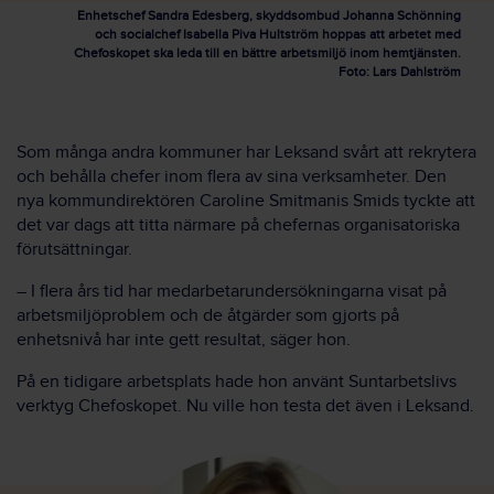
Enhetschef Sandra Edesberg, skyddsombud Johanna Schönning
och socialchef Isabella Piva Hultström hoppas att arbetet med
Chefoskopet ska leda till en bättre arbetsmiljö inom hemtjänsten.
Foto: Lars Dahlström
Som många andra kommuner har Leksand svårt att rekrytera
och behålla chefer inom flera av sina verksamheter. Den
nya kommundirektören Caroline Smitmanis Smids tyckte att
det var dags att titta närmare på chefernas organisatoriska
förutsättningar.
– I flera års tid har medarbetarundersökningarna visat på
arbetsmiljöproblem och de åtgärder som gjorts på
enhetsnivå har inte gett resultat, säger hon.
På en tidigare arbetsplats hade hon använt Suntarbetslivs
verktyg Chefoskopet. Nu ville hon testa det även i Leksand.