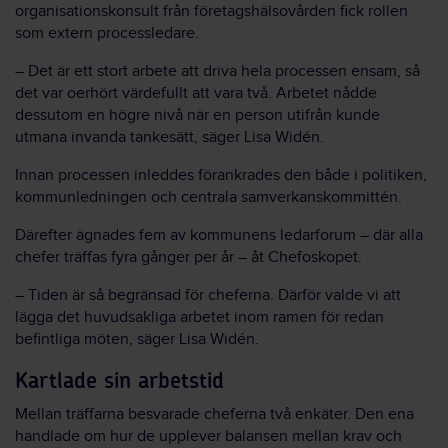
organisationskonsult från företagshälsovården fick rollen
som extern processledare.
– Det är ett stort arbete att driva hela processen ensam, så
det var oerhört värdefullt att vara två. Arbetet nådde
dessutom en högre nivå när en person utifrån kunde
utmana invanda tankesätt, säger Lisa Widén.
Innan processen inleddes förankrades den både i politiken,
kommunledningen och centrala samverkanskommittén.
Därefter ägnades fem av kommunens ledarforum – där alla
chefer träffas fyra gånger per år – åt Chefoskopet.
– Tiden är så begränsad för cheferna. Därför valde vi att
lägga det huvudsakliga arbetet inom ramen för redan
befintliga möten, säger Lisa Widén.
Kartlade sin arbetstid
Mellan träffarna besvarade cheferna två enkäter. Den ena
handlade om hur de upplever balansen mellan krav och