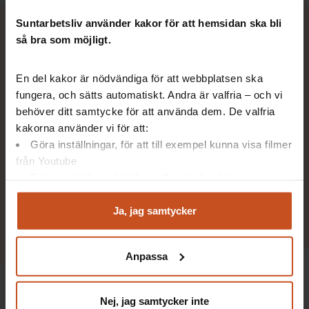
Suntarbetsliv använder kakor för att hemsidan ska bli
så bra som möjligt.
En del kakor är nödvändiga för att webbplatsen ska
fungera, och sätts automatiskt. Andra är valfria – och vi
behöver ditt samtycke för att använda dem. De valfria
kakorna använder vi för att:
Göra inställningar, för att till exempel kunna visa filmer
från Youtube
Följa statistik med hjälp av Google Analytics
Det är viktigt att man känner
Analysera trafik för att kunna visa riktad information
att chefen kan avsätta tid om
och marknadsföring
Ja, jag samtycker
Du kan när som helst återta ditt godkännande genom att
man behöver ta upp något.
klicka på ”hantera kakor” längst ner på sidan, eller mejla
Anpassa
integritet@suntarbetsliv.se.
Johanna Schönning, skyddsombud
Nej, jag samtycker inte