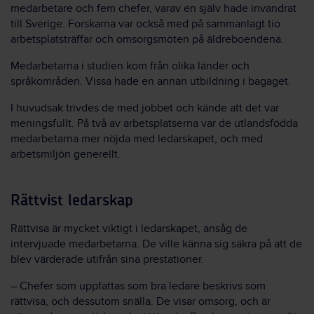
medarbetare och fem chefer, varav en själv hade invandrat
till Sverige. Forskarna var också med på sammanlagt tio
arbetsplatsträffar och omsorgsmöten på äldreboendena.
Medarbetarna i studien kom från olika länder och
språkområden. Vissa hade en annan utbildning i bagaget.
I huvudsak trivdes de med jobbet och kände att det var
meningsfullt. På två av arbetsplatserna var de utlandsfödda
medarbetarna mer nöjda med ledarskapet, och med
arbetsmiljön generellt.
Rättvist ledarskap
Rättvisa är mycket viktigt i ledarskapet, ansåg de
intervjuade medarbetarna. De ville känna sig säkra på att de
blev värderade utifrån sina prestationer.
– Chefer som uppfattas som bra ledare beskrivs som
rättvisa, och dessutom snälla. De visar omsorg, och är