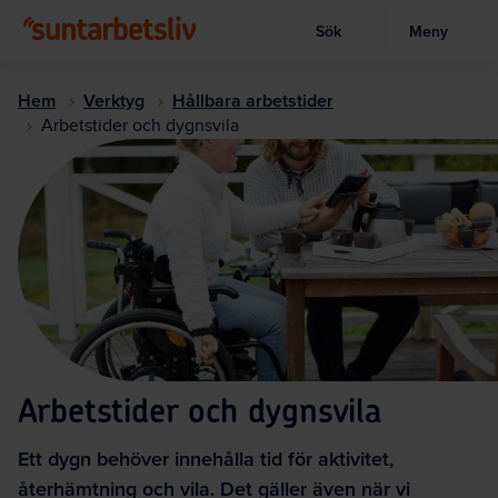
Sök
Meny
Visa sökruta
Hoppa
till
Hem
Verktyg
Hållbara arbetstider
huvudinnehållet
Arbetstider och dygnsvila
Arbetstider och dygnsvila
Ett dygn behöver innehålla tid för aktivitet,
återhämtning och vila. Det gäller även när vi