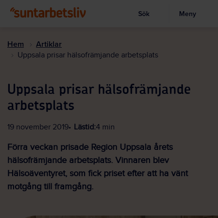
Sök
Meny
Visa sökruta
Hoppa
till
Hem
Artiklar
huvudinnehållet
Uppsala prisar hälsofrämjande arbetsplats
Uppsala prisar hälsofrämjande
arbetsplats
19 november 2019
Lästid:
4 min
Förra veckan prisade Region Uppsala årets
hälsofrämjande arbetsplats. Vinnaren blev
Hälsoäventyret, som fick priset efter att ha vänt
motgång till framgång.