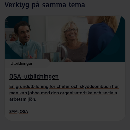
Verktyg på samma tema
Utbildningar
OSA-utbildningen
En grundutbildning för chefer och skyddsombud i hur
man kan jobba med den organisatoriska och sociala
arbetsmiljön.
SAM, OSA