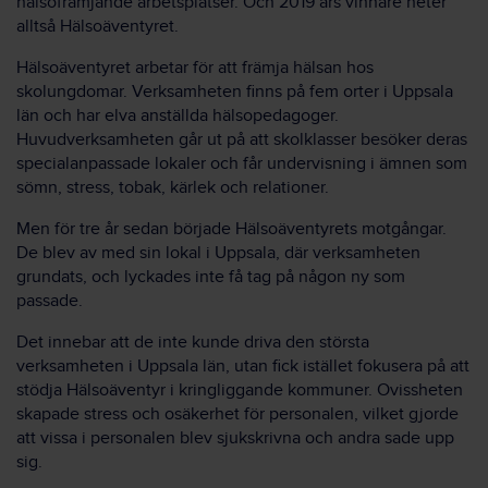
hälsofrämjande arbetsplatser. Och 2019 års vinnare heter
alltså Hälsoäventyret.
Hälsoäventyret arbetar för att främja hälsan hos
skolungdomar. Verksamheten finns på fem orter i Uppsala
län och har elva anställda hälsopedagoger.
Huvudverksamheten går ut på att skolklasser besöker deras
specialanpassade lokaler och får undervisning i ämnen som
sömn, stress, tobak, kärlek och relationer.
Men för tre år sedan började Hälsoäventyrets motgångar.
De blev av med sin lokal i Uppsala, där verksamheten
grundats, och lyckades inte få tag på någon ny som
passade.
Det innebar att de inte kunde driva den största
verksamheten i Uppsala län, utan fick istället fokusera på att
stödja Hälsoäventyr i kringliggande kommuner. Ovissheten
skapade stress och osäkerhet för personalen, vilket gjorde
att vissa i personalen blev sjukskrivna och andra sade upp
sig.