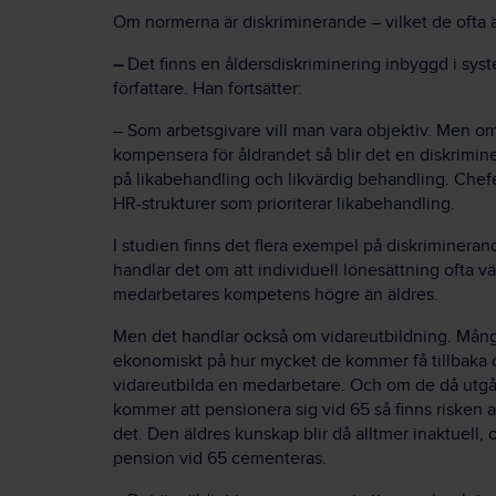
Om normerna är diskriminerande – vilket de ofta 
–
Det finns en åldersdiskriminering inbyggd i syst
författare. Han fortsätter:
– Som arbetsgivare vill man vara objektiv. Men om
kompensera för åldrandet så blir det en diskrimin
på likabehandling och likvärdig behandling. Che
HR-strukturer som prioriterar likabehandling.
I studien finns det flera exempel på diskriminerand
handlar det om att individuell lönesättning ofta v
medarbetares kompetens högre än äldres.
Men det handlar också om vidareutbildning. Mång
ekonomiskt på hur mycket de kommer få tillbaka o
vidareutbilda en medarbetare. Och om de då utgår
kommer att pensionera sig vid 65 så finns risken a
det. Den äldres kunskap blir då alltmer inaktuell, 
pension vid 65 cementeras.