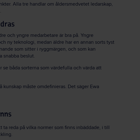
kter. Alla tre handlar om åldersmedvetet ledarskap,
.
ndras
äldre och yngre medarbetare är bra på. Yngre
ch ny teknologi, medan äldre har en annan sorts tyst
nnande som sitter i ryggmärgen, och som kan
ta snabba beslut.
r se båda sorterna som värdefulla och värda att
på kunskap måste omdefinieras. Det säger Ewa
inns
ta reda på vilka normer som finns inbäddade, i till
kling.