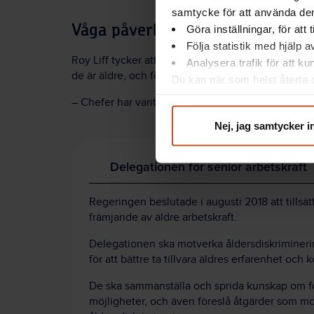
samtycke för att använda dem
Våga påverka
Göra inställningar, för att
Följa statistik med hjälp 
Roy Liff tycker att chefer ska våga påverka sina an
Analysera trafik för att k
de är äldre, och försöka få dem att vilja stanna kv
Du kan när som helst återta d
integritet@suntarbetsliv.se.
– Chefer har varit så försiktiga. Men jag tycker att
Nej, jag samtycker i
Delegationen för senior arbetskraft
Regeringen beslutade i augusti 2018 att tillsät
främjande av äldre arbetskraft.
Delegationen ska motverka åldersdiskriminerin
för att bättre ta tillvara äldres erfarenhet och
De ska sammanställa och sprida kunskap om f
möjligheter, och även föreslå åtgärder som m