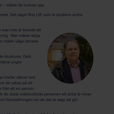
är – måste de luckras upp.
emet. Det säger Roy Liff, som är studiens andra
 man inte är beredd att
ering. Man måste skilja
fer måste våga utmana
e strukturer. Dels
ärderar yngre
a chefer räknar rent
m de satsar på att
 från att en person
tt de slutar vidareutbilda personen ett antal år innan
och föreställningen om att det är dags att gå i