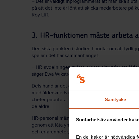
– Det är väldigt inprogrammerat att man ska sluta 
på att det inte är lönt att skicka medarbetare på ku
Roy Liff.
3. HR-funktionen måste arbeta a
Den sista punkten i studien handlar om att tydlig
spelar i det här sammanhanget.
– HR-avdelningen måste arbeta aktivt för ett åld
säger Ewa Wikström.
Dels handlar det om att HR-personal måste visa che
med åldersmedvetet ledarskap. Annars är det lätt 
Samtycke
chefer prioriterar kortsiktiga ekonomiska vinster;
de äldre.
HR-personal måste också synliggöra äldres kunna
Suntarbetsliv använder kakor
genom att låta yngre och äldre medarbetare mötas
och erfarenheter, och samarbeta för att lösa svåra
En del kakor är nödvändiga fö