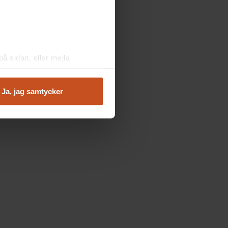
å sidan, eller mejla
Ja, jag samtycker