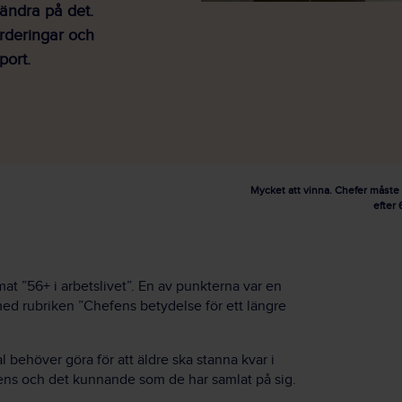
 ändra på det.
ärderingar och
port.
Mycket att vinna. Chefer måste 
efter 
at ”56+ i arbetslivet”. En av punkterna var en
 med rubriken ”Chefens betydelse för ett längre
behöver göra för att äldre ska stanna kvar i
etens och det kunnande som de har samlat på sig.