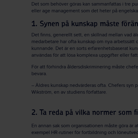
Det som behöver göras kan sammanfattas i tre pun
eller age management som det heter på engelska
1. Synen på kunskap måste förä
Det finns, generellt sett, en skillnad mellan vad 
medarbetare har ofta kunskap om nya arbetssätt o
kunnande. Det är en sorts erfarenhetsbaserat ku
användas för att lösa komplexa uppgifter eller fat
För att förhindra åldersdiskriminering måste chefe
bevara.
– Äldres kunskap nedvärderas ofta. Chefers syn 
Wikström, en av studiens författare.
2. Ta reda på vilka normer som f
En annan sak som organisationen måste göra är att 
exempel HR-rutiner för fortbildning och löneutvec