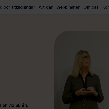
g och utbildningar
Artiklar
Webbinarier
Om oss
Kon
Hoppa
till
huvudinnehållet
sion vid 65 års