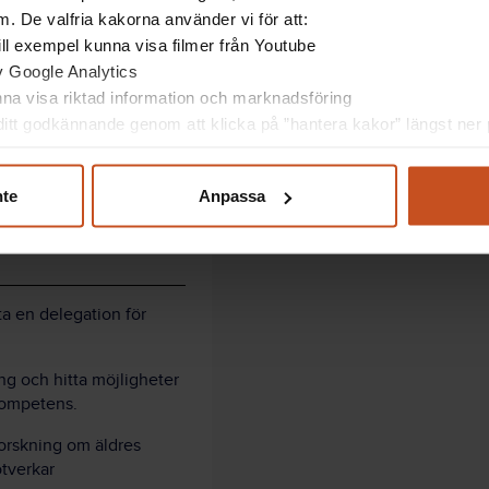
. De valfria kakorna använder vi för att:
 till exempel kunna visa filmer från Youtube
av Google Analytics
ställda. Pusha dem att delta i utbildningar även när
unna visa riktad information och marknadsföring
ar på arbetsplatsen efter 65.
itt godkännande genom att klicka på ”hantera kakor” längst ner p
 de behöver flytta fram sina positioner.
nte
Anpassa
ta en delegation för
g och hitta möjligheter
 kompetens.
orskning om äldres
otverkar