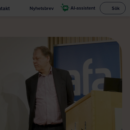
takt
AI-assistent
Nyhetsbrev
Sök
Visa sökrut