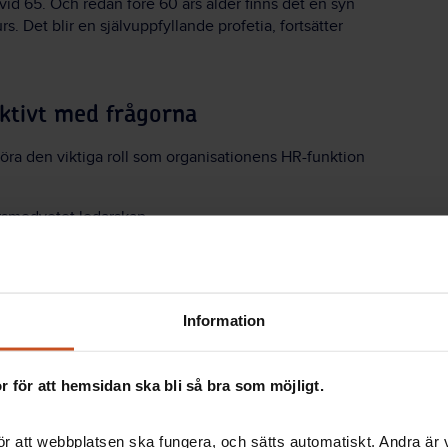
vid 65. Och redan före 60 års ålder finns det en syn
rs. Det blir en självuppfyllande profetia, fortsätter
ktivt med frågorna
göra den viktiga roll som organisationens HR-funktion
ersmedvetet ledarskap,
fer hur viktigt det är
hänt att operativa
Information
 något som sällan gynnar
nde. Till exempel
 för att hemsidan ska bli så bra som möjligt.
 för att utbyta kunskap
 uppgifter.
r att webbplatsen ska fungera, och sätts automatiskt. Andra är va