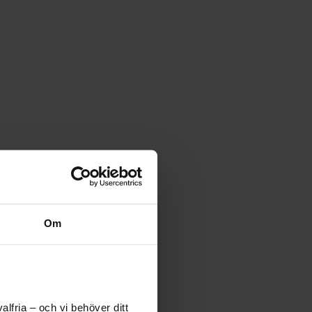
Om
lfria – och vi behöver ditt