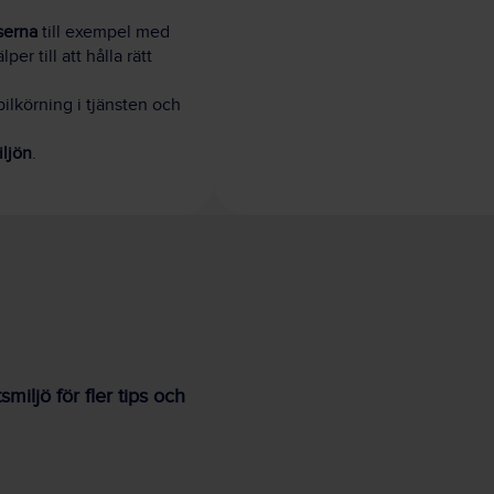
serna
till exempel med
per till att hålla rätt
bilkörning i tjänsten och
iljön
.
iljö för fler tips och