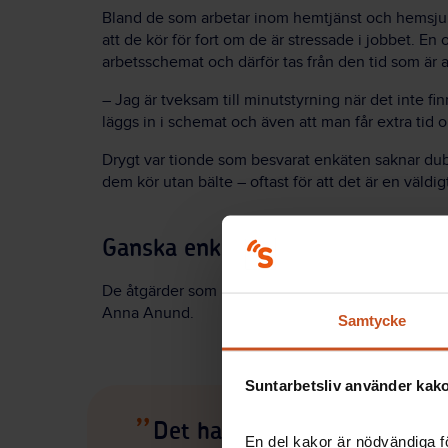
Bland de som arbetar inom hemtjänst och hemsjukv
att de kör för fort om de är stressade i jobbet. En 
arbetsschemat och därför tas från den tid som är 
– Jag är tveksam till minutstyrning när det inte finns
läggs in i schemat och även att man får extra tid
Drygt var tionde som besvarat enkäten saknar dub
dem kör utan bälte – oftast för att det är en väldigt
Ganska enkla åtgärder som behö
De åtgärder som kan minska trafikolyckorna i hem
Anna Anund.
Samtycke
Suntarbetsliv använder kakor
Det handlar sällan om åtgär
En del kakor är nödvändiga fö