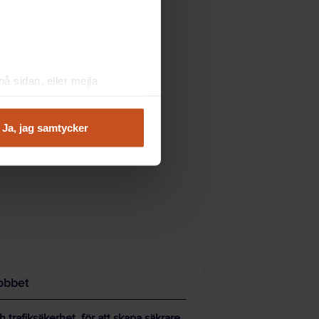
å sidan, eller mejla
Ja, jag samtycker
obbet
trafiksäkerhet, för att skapa säkrare