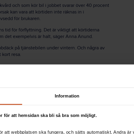
ård och som kör bil i jobbet svarar över 40 procent
orsak kan vara att körtiden inte räknas in i
avsedd för brukaren.
 tid för förflyttning. Det är viktigt att körtiderna
 om det exempelvis är halt, säger Anna Anund.
bdäck på tjänstebilen under vintern. Och några av
 kort resa.
vs
tjänst och hemsjukvård är ofta ganska enkla, säger
Information
 för att hemsidan ska bli så bra som möjligt.
der som är svåra att
r att webbplatsen ska fungera, och sätts automatiskt. Andra är va