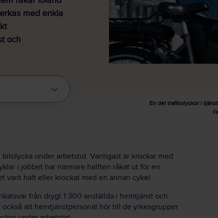
hem råkar ibland
tverkas med enkla
kt
st och
En del trafikolyckor i tjä
cy
bilolycka under arbetstid. Vanligast är krockar med
lar i jobbet har närmare hälften råkat ut för en
et varit halt eller krockat med en annan cykel.
kätsvar från drygt 1 300 anställda i hemtjänst och
r också att hemtjänstpersonal hör till de yrkesgrupper
ckor under arbetstid.