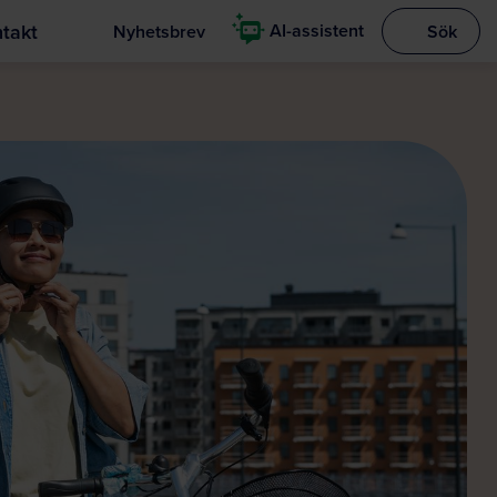
takt
AI-assistent
Nyhetsbrev
Sök
Visa sökrut