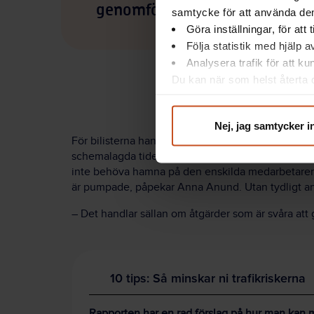
genomföra.
samtycke för att använda dem
Göra inställningar, för att
Följa statistik med hjälp 
Analysera trafik för att k
Du kan när som helst återta d
integritet@suntarbetsliv.se.
Nej, jag samtycker i
För bilisterna handlar det till stor del om att se 
schemalagda tiden. Cyklisterna behöver en stödstr
inte behöva hamna på den enskilda medarbetaren att
är pumpade, påpekar Anna Anund. Utan tydligt ansv
– Det handlar sällan om åtgärder som är svåra att
10 tips: Så minskar ni trafikriskerna
Rapporten har en rad förslag på hur man kan m