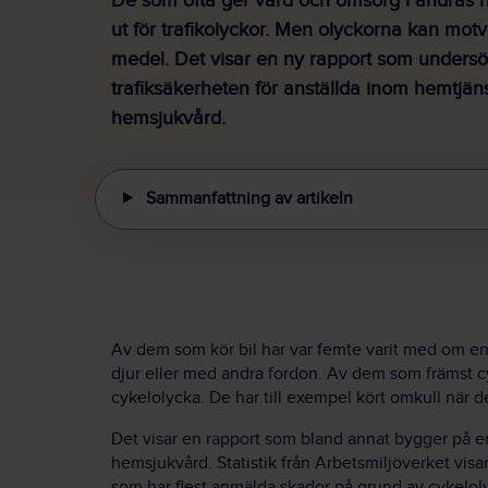
De som ofta ger vård och omsorg i andras 
ut för trafikolyckor. Men olyckorna kan mo
medel. Det visar en ny rapport som undersö
trafiksäkerheten för anställda inom hemtjän
hemsjukvård.
Sammanfattning av artikeln
Av dem som kör bil har var femte varit med om en 
djur eller med andra fordon. Av dem som främst cyk
cykelolycka. De har till exempel kört omkull när d
Det visar en rapport som bland annat bygger på en
hemsjukvård. Statistik från Arbetsmiljöverket visa
som har flest anmälda skador på grund av cykeloly