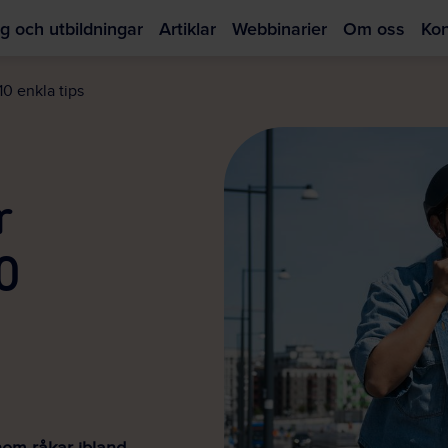
g och utbildningar
Artiklar
Webbinarier
Om oss
Kon
Hoppa
till
10 enkla tips
huvudinnehållet
r
0