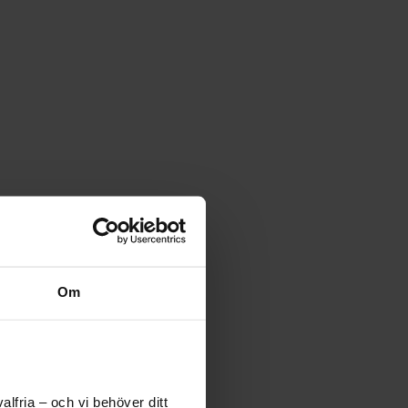
Om
lfria – och vi behöver ditt