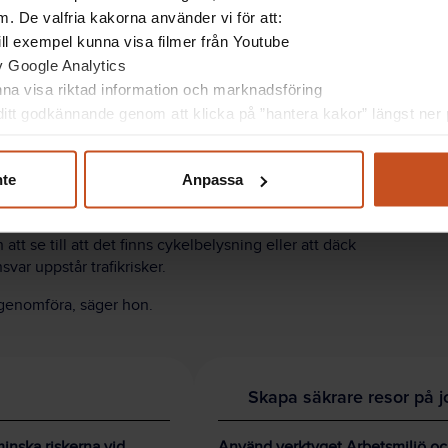
. De valfria kakorna använder vi för att:
 till exempel kunna visa filmer från Youtube
av Google Analytics
Anna Anund
unna visa riktad information och marknadsföring
itt godkännande genom att klicka på ”hantera kakor” längst ner p
nte
Anpassa
bilen och resorna som en del av arbetsmiljön och den
uktur för service och underhåll av cyklarna. Det ska
 se till att det finns cykelbelysning eller att däck
ar uppstår trafikrisker.
 genomföra, säger hon.
Skapa säkrare resor på j
inska riskerna vid
Använd verktyget Arbetsmiljö och 