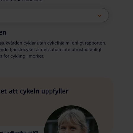
ven
sjukvården cyklar utan cykelhjälm, enligt rapporten.
rde tjänstecykel är dessutom inte utrustad enligt
r för cykling i mörker.
et att cykeln uppfyller
t i trafikmedicin vid VTI