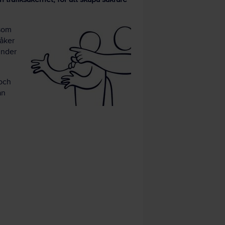
 som
 åker
 under
 och
an
.