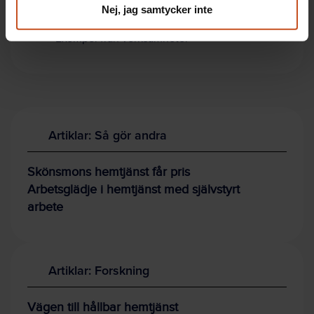
Frågor för dialog
Nej, jag samtycker inte
Verktyg för hälsofrämjande schemaläggning
Exempel från verksamheter
Artiklar: Så gör andra
Skönsmons hemtjänst får pris
Arbetsglädje i hemtjänst med självstyrt
arbete
Artiklar: Forskning
Vägen till hållbar hemtjänst