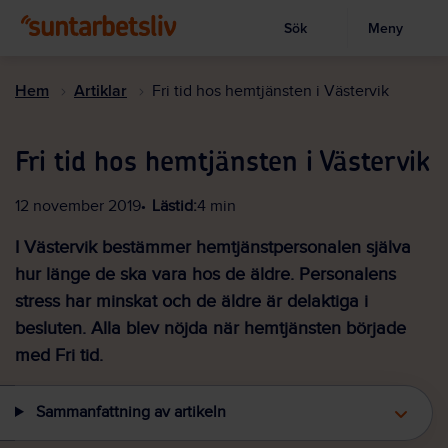
Sök
Meny
Visa sökruta
Hoppa
till
Hem
Artiklar
Fri tid hos hemtjänsten i Västervik
huvudinnehållet
Fri tid hos hemtjänsten i Västervik
12 november 2019
Lästid:
4 min
I Västervik bestämmer hemtjänstpersonalen själva
hur länge de ska vara hos de äldre. Personalens
stress har minskat och de äldre är delaktiga i
besluten. Alla blev nöjda när hemtjänsten började
med Fri tid.
Sammanfattning av artikeln