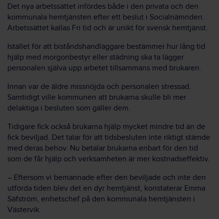
Det nya arbetssättet infördes både i den privata och den
kommunala hemtjänsten efter ett beslut i Socialnämnden.
Arbetssättet kallas Fri tid och är unikt för svensk hemtjänst.
Istället för att biståndshandläggare bestämmer hur lång tid
hjälp med morgonbestyr eller städning ska ta lägger
personalen själva upp arbetet tillsammans med brukaren.
Innan var de äldre missnöjda och personalen stressad.
Samtidigt ville kommunen att brukarna skulle bli mer
delaktiga i besluten som gäller dem.
Tidigare fick också brukarna hjälp mycket mindre tid än de
fick beviljad. Det talar för att tidsbesluten inte riktigt stämde
med deras behov. Nu betalar brukarna enbart för den tid
som de får hjälp och verksamheten är mer kostnadseffektiv.
– Eftersom vi bemannade efter den beviljade och inte den
utförda tiden blev det en dyr hemtjänst, konstaterar Emma
Säfström, enhetschef på den kommunala hemtjänsten i
Västervik.