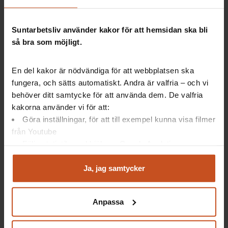
Systemet är mer kostnadseffektivt och ger mer
kvalitet till brukarna.
Suntarbetsliv använder kakor för att hemsidan ska bli
så bra som möjligt.
Stöd för hållbara arbetstider
En del kakor är nödvändiga för att webbplatsen ska
fungera, och sätts automatiskt. Andra är valfria – och vi
Hur bemannar man
behöver ditt samtycke för att använda dem. De valfria
dygnet runt-
kakorna använder vi för att:
verksamheter
Göra inställningar, för att till exempel kunna visa filmer
hållbart och
från Youtube
balanserar
Följa statistik med hjälp av Google Analytics
verksamhetens och
Analysera trafik för att kunna visa riktad information
medarbetarnas
och marknadsföring
Ja, jag samtycker
behov?
Du kan när som helst återta ditt godkännande genom att
Ta stöd av vårt
klicka på ”hantera kakor” längst ner på sidan, eller mejla
Anpassa
verktyg
Hållbara arbetstider
! Det innehåller:
integritet@suntarbetsliv.se.
Information och tips på hur ni kan göra