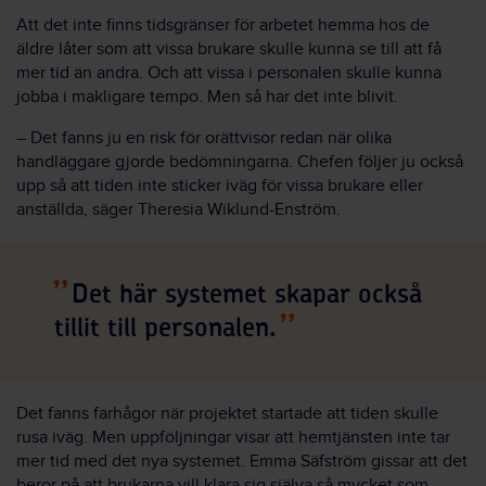
Att det inte finns tidsgränser för arbetet hemma hos de
äldre låter som att vissa brukare skulle kunna se till att få
mer tid än andra. Och att vissa i personalen skulle kunna
jobba i makligare tempo. Men så har det inte blivit.
– Det fanns ju en risk för orättvisor redan när olika
handläggare gjorde bedömningarna. Chefen följer ju också
upp så att tiden inte sticker iväg för vissa brukare eller
anställda, säger Theresia Wiklund-Enström.
Det här systemet skapar också
tillit till personalen.
Det fanns farhågor när projektet startade att tiden skulle
rusa iväg. Men uppföljningar visar att hemtjänsten inte tar
mer tid med det nya systemet. Emma Säfström gissar att det
beror på att brukarna vill klara sig själva så mycket som