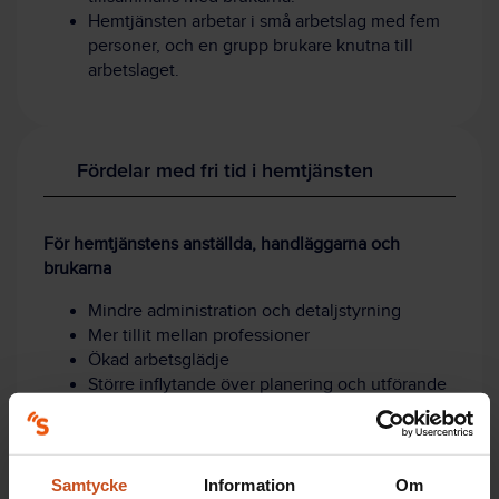
Hemtjänsten arbetar i små arbetslag med fem
personer, och en grupp brukare knutna till
arbetslaget.
Fördelar med fri tid i hemtjänsten
För hemtjänstens anställda, handläggarna och
brukarna
Mindre administration och detaljstyrning
Mer tillit mellan professioner
Ökad arbetsglädje
Större inflytande över planering och utförande
för personal och brukare
Tid frigörs för biståndshandläggarna, som kan
användas till exempelvis uppföljningar av
verksamheten.
Samtycke
Information
Om