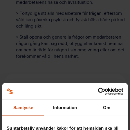
medarbetarens hälsa och livssituation.
> Förtydliga att alla medarbetare får frågan, eftersom
våld kan påverka psykisk och fysisk hälsa både på kort
och lång sikt.
> Ställ öppna och generella frågor om medarbetaren
någon gång känt sig rädd, otrygg eller kränkt hemma,
om hen är rädd för någon i sin omgivning eller om det
förekommer våld i hens närhet.
Kort om NCK
Nationellt centrum för kvinnofrid, NCK
, har
Samtycke
Information
Om
regeringens uppdrag att
höja kunskapen
om mäns
våld mot kvinnor, hedersrelaterat våld och förtryck
samt våld i samkönade relationer.
Suntarbetsliv använder kakor för att hemsidan ska bli