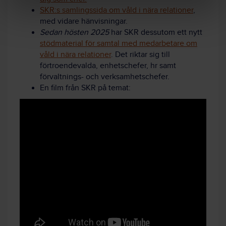
SKR:s samlingssida om våld i nära relationer
,
med vidare hänvisningar.
Sedan hösten 2025
har SKR dessutom ett nytt
stödmaterial för samtal med medarbetare om
våld i nära relationer
. Det riktar sig
till
förtroendevalda, enhetschefer, hr samt
förvaltnings- och verksamhetschefer.
En film från SKR på temat: