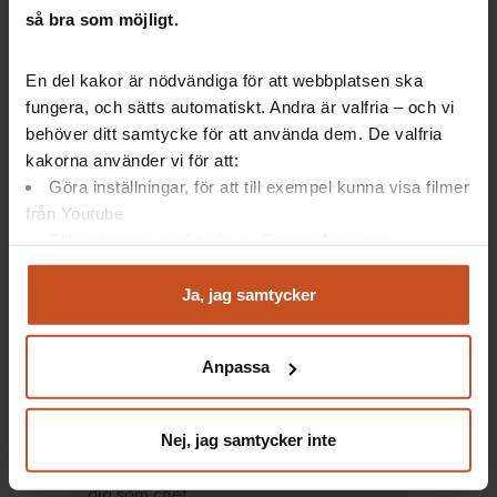
De har även regeringens uppdrag att
ge stöd
till
så bra som möjligt.
våldsutsatta kvinnor.
En del kakor är nödvändiga för att webbplatsen ska
NCK har en universitetsdel vid
Uppsala Universitet
,
fungera, och sätts automatiskt. Andra är valfria – och vi
och en patientverksamhet vid
Akademiska sjukhuset
i Uppsala.
behöver ditt samtycke för att använda dem. De valfria
kakorna använder vi för att:
Sedan 2007 driver de den nationella stödtelefonen
Göra inställningar, för att till exempel kunna visa filmer
Kvinnofridslinjen
, på 020-50 50 50. Hit kan både
från Youtube
våldsutsatta och personer i deras närhet – till
Följa statistik med hjälp av Google Analytics
exempel chefer – vända sig.
Analysera trafik för att kunna visa riktad information
och marknadsföring
Ja, jag samtycker
Du kan när som helst återta ditt godkännande genom att
klicka på ”hantera kakor” längst ner på sidan, eller mejla
Mer information och stöd
Anpassa
integritet@suntarbetsliv.se.
Mer stöd till arbetsgivaren finns till exempel här:
Nej, jag samtycker inte
SKR:s material Våld i nära relation – stöd för
dig som chef.