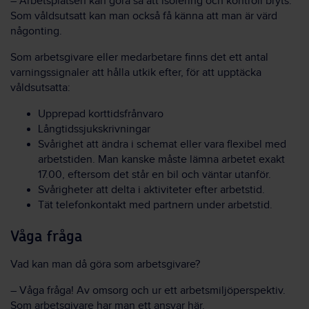
– Arbetsplatsen kan göra så
att
isolering och kontroll bryts.
Som våldsutsatt kan man också få känna att man är värd
någonting.
Som arbetsgivare eller medarbetare finns det ett antal
varningssignaler att hålla utkik efter, för att upptäcka
våldsutsatta:
Upprepad korttidsfrånvaro
Långtidssjukskrivningar
Svårighet att ändra i schemat eller vara flexibel med
arbetstiden. Man kanske måste lämna arbetet exakt
17.00, eftersom det står en bil och väntar utanför.
Svårigheter att delta i aktiviteter efter arbetstid.
Tät telefonkontakt med partnern under arbetstid.
Våga fråga
Vad kan man då göra som arbetsgivare?
– Våga fråga! Av omsorg och ur ett arbetsmiljöperspektiv.
Som arbetsgivare har man ett ansvar här.