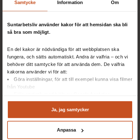
Samtycke
Information
Om
Suntarbetsliv använder kakor för att hemsidan ska bli
så bra som möjligt.
En del kakor är nödvändiga för att webbplatsen ska
fungera, och sätts automatiskt. Andra är valfria – och vi
behöver ditt samtycke för att använda dem. De valfria
kakorna använder vi för att:
Göra inställningar, för att till exempel kunna visa filmer
OSA-kollen
från Youtube
Stöd för att förstå och jobba med den organisatoriska
Följa statistik med hjälp av Google Analytics
och sociala arbetsmiljön, med aktiviteter för till
Analysera trafik för att kunna visa riktad information
exempel arbetsplatsträffar.
och marknadsföring
Ja, jag samtycker
Du kan när som helst återta ditt godkännande genom att
klicka på ”hantera kakor” längst ner på sidan, eller mejla
Anpassa
integritet@suntarbetsliv.se.