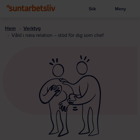
Sök
Meny
Visa sökruta
Hoppa
till
Hem
Verktyg
huvudinnehållet
Våld i nära relation – stöd för dig som chef