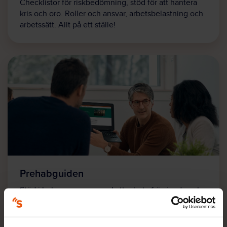
Checklistor för riskbedömning, stöd för att hantera
kris och oro. Roller och ansvar, arbetsbelastning och
arbetssätt. Allt på ett ställe!
Prehabguiden
Stöd i hela processen med att arbeta främjande och
förebyggande med arbetsanpassning och med
arbetslivsinriktad rehabilitering. Innehåller även…