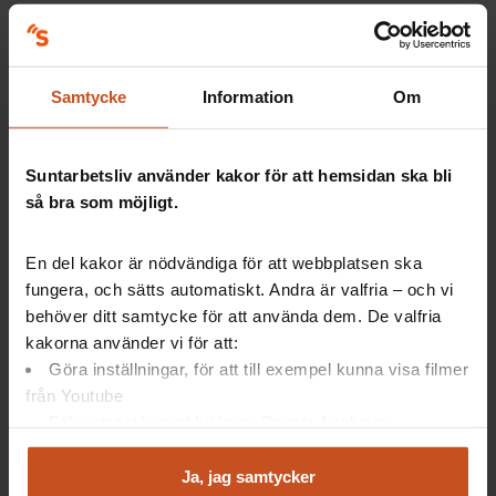
Att styra sjukvård med siffror
Modern sjukvård styrs i hög grad av siffror. Charlotta Levay,
Samtycke
Information
Om
lektor i företagsekonomi, har lett ett forskningsprojekt om
vad som händer för patienter och medarbetare när man
använder siffror som styrmedel.
Suntarbetsliv använder kakor för att hemsidan ska bli
så bra som möjligt.
– Siffror ger ökad auktoritet och en
känsla av objektivitet, säger hon.
En del kakor är nödvändiga för att webbplatsen ska
Forskarna följde arbetet på en njurenhet,
fungera, och sätts automatiskt. Andra är valfria – och vi
och såg att tre olika mått styrde mycket
behöver ditt samtycke för att använda dem. De valfria
av arbetet på avdelningen. Det
kakorna använder vi för att:
påverkade både patienter och
medarbetare.
Göra inställningar, för att till exempel kunna visa filmer
från Youtube
Ett mått gällde själva njurfunktionen hos patienterna.
Följa statistik med hjälp av Google Analytics
Patienterna upplevde det som ett stort individuellt ansvar
Analysera trafik för att kunna visa riktad information
att sköta sig för att kunna hålla sig friska. Måttet användes
och marknadsföring
Ja, jag samtycker
också för att styra patientströmmar och fördela arbetet på