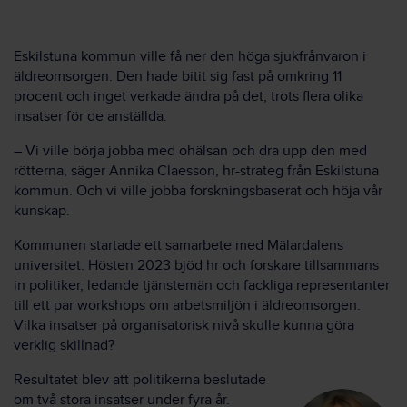
Eskilstuna kommun ville få ner den höga sjukfrånvaron i
äldreomsorgen. Den hade bitit sig fast på omkring 11
procent och inget verkade ändra på det, trots flera olika
insatser för de anställda.
– Vi ville börja jobba med ohälsan och dra upp den med
rötterna, säger Annika Claesson, hr-strateg från Eskilstuna
kommun. Och vi ville jobba forskningsbaserat och höja vår
kunskap.
Kommunen startade ett samarbete med Mälardalens
universitet. Hösten 2023 bjöd hr och forskare tillsammans
in politiker, ledande tjänstemän och fackliga representanter
till ett par workshops om arbetsmiljön i äldreomsorgen.
Vilka insatser på organisatorisk nivå skulle kunna göra
verklig skillnad?
Resultatet blev att politikerna beslutade
om två stora insatser under fyra år.