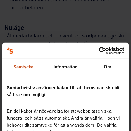
medarbetaren.
Nuläge
Låt medarbetaren, eller eventuell stödperson, ge sin
bild av varför ni möts för att ni ska få en samsyn om
nuläget – då är det lättare att samordna insatser på
ett bra sätt. Om medarbetaren har gjort
Samtycke
Information
Om
Självskattning av krav och förmåga kan ni prata
utifrån den, annars går det bra med öppna frågor.
Suntarbetsliv använder kakor för att hemsidan ska bli
Förslag på frågor att prata kring:
så bra som möjligt.
Finns det några arbetsanpassningar och stöd som
skulle vara värdefullt att prova?
En del kakor är nödvändiga för att webbplatsen ska
fungera, och sätts automatiskt. Andra är valfria – och vi
Vilka möjligheter finns att genomföra dessa?
behöver ditt samtycke för att använda dem. De valfria
Hur kan tidsplanen se ut?