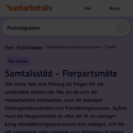
Sök
Meny
Visa sökruta
Hoppa
till
Prehabguiden
huvudinnehållet
Hem
Prehabguiden
Samtalsstöd vid flerpartsmöte – Chefer
För chefer
Samtalsstöd - Flerpartsmöte
Här finns tips och förslag på frågor för att
underlätta möten där fler än du och din
medarbetare medverkar, som till exempel
företagshälsovården och Försäkringskassan. Syftet
med ett flerpartsmöte är ofta att få en samsyn
kring rehabiliteringsprocessen och nuläget, och för
att samordna olika insatser och åtgärder på bästa