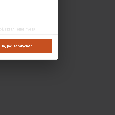
å sidan, eller mejla
Ja, jag samtycker