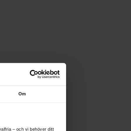
Om
lfria – och vi behöver ditt