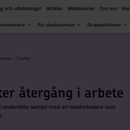
g och utbildningar
Artiklar
Webbinarier
Om oss
Kon
medarbetare
För skyddsombud
Gruppaktiviteter
Hoppa
till
huvudinnehållet
arbete – Chefer
ter återgång i arbete
 att underlätta samtal med en medarbetare som
o.