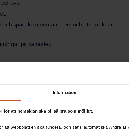
 behövs.
et.
t och spar dokumentationen, och att du delar
ntningar på samtalet.
 situation så att ni kan utvärdera och justera
stöd som ni provat. Om medarbetaren har
Information
ga
kan ni prata utifrån den, annars går det bra
 för att hemsidan ska bli så bra som möjligt.
:
r att webbplatsen ska fungera, och sätts automatiskt. Andra är va