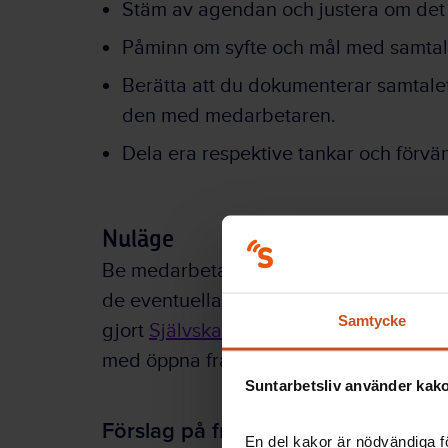
Stäm av agendan och justera om det
Påminn om syfte och mål med samtal
Berätta att du dokumenterar samtale
den med medarbetaren.
Dela era respektive tankar och förvä
Nuläge
Be medarbetaren berätta om sin aktuella
de eventuella arbetsanpassningar och 
Samtycke
gjort
Självskattning av krav och förmå
med öppna frågor.
Suntarbetsliv använder kakor
Förslag på frågor till medarbetaren
En del kakor är nödvändiga fö