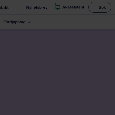
takt
AI-assistent
Nyhetsbrev
Sök
Visa sökrut
Fördjupning