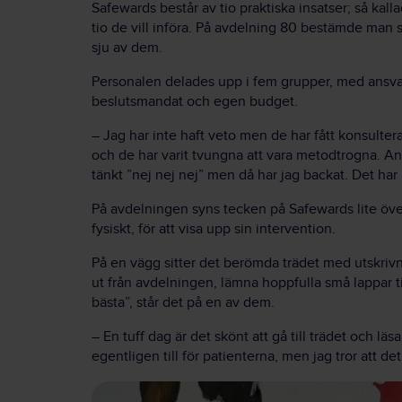
Safewards består av tio praktiska insatser; så kall
tio de vill införa. På avdelning 80 bestämde man sig
sju av dem.
Personalen delades upp i fem grupper, med ansvar 
beslutsmandat och egen budget.
– Jag har inte haft veto men de har fått konsultera
och de har varit tvungna att vara metodtrogna. Ann
tänkt ”nej nej nej” men då har jag backat. Det har i
På avdelningen syns tecken på Safewards lite över
fysiskt, för att visa upp sin intervention.
På en vägg sitter det berömda trädet med utskriv
ut från avdelningen, lämna hoppfulla små lappar ti
bästa”, står det på en av dem.
– En tuff dag är det skönt att gå till trädet och l
egentligen till för patienterna, men jag tror att det 