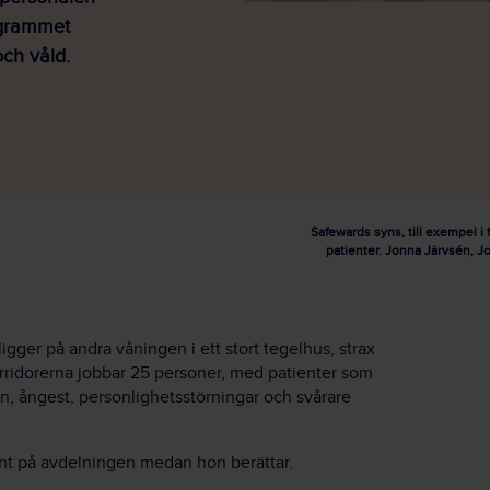
rogrammet
och våld.
Safewards syns, till exempel i
patienter. Jonna Järvsén, J
gger på andra våningen i ett stort tegelhus, strax
rridorerna jobbar 25 personer, med patienter som
n, ångest, personlighetsstörningar och svårare
unt på avdelningen medan hon berättar.