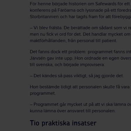
För henne började historien om Safewards för ett 
konferens på Färöarna och lyssnade på ett föred
Storbritannien och har tagits fram för att förebygg
– Vi blev frälsta. De berättade om sådant som vi re
men nu fick vi ord för det. Det handlar mycket om a
maktförhållanden, från personal till patient.
Det fanns dock ett problem: programmet fanns in
Järvsén gav inte upp. Hon ordnade en egen över
till svenska, och började improvisera.
– Det kändes så pass viktigt, så jag gjorde det.
Hon bestämde tidigt att personalen skulle få var
programmet.
– Programmet går mycket ut på att vi ska lämna öv
kunna lämna över ansvaret till personalen.
Tio praktiska insatser