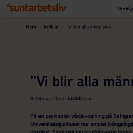
Verkty
Hem
Artiklar
”Vi blir alla människor”
”Vi blir alla män
10 februari 2020
Lästid:
5 min
På en psykiatrisk vårdavdelning på Sahlgre
Universitetssjukhuset har antalet tvångsåtg
drastiskt. Samtidigt har sjukfrånvaron blan