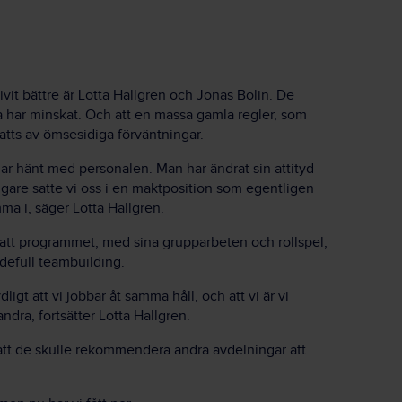
vit bättre är Lotta Hallgren och Jonas Bolin. De
na har minskat. Och att en massa gamla regler, som
atts av ömsesidiga förväntningar.
ar hänt med personalen. Man har ändrat sin attityd
igare satte vi oss i en maktposition som egentligen
a i, säger Lotta Hallgren.
att programmet, med sina grupparbeten och rollspel,
defull teambuilding.
dligt att vi jobbar åt samma håll, och att vi är vi
andra, fortsätter Lotta Hallgren.
att de skulle rekommendera andra avdelningar att