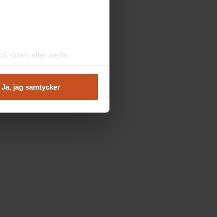
å sidan, eller mejla
Ja, jag samtycker