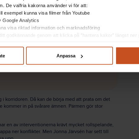
t”, till exempel, finns ett skåp fullt med hjälpmedel
. De valfria kakorna använder vi för att:
allt från starka kryddor till pyssel och
 till exempel kunna visa filmer från Youtube
av Google Analytics
gra nedtecknade detaljer om var och en i
unna visa riktad information och marknadsföring
ärvsén gillar hummerfiske, och vilken som är hennes
itt godkännande genom att klicka på ”hantera kakor” längst ner p
nte
Anpassa
 någon att stoppa mig i
g i korridoren. Då kan de börja med att prata om det
 de kommer in på svårare ämnen. Pärmen gör stor
 har en av interventionerna krävt mycket rollspelande,
trappa ner konflikter. Men Jonna Järvsén har sett till
cka upp.