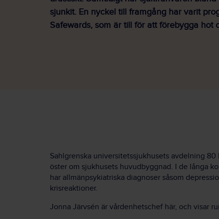
sjunkit. En nyckel till framgång har varit p
Safewards, som är till för att förebygga hot 
Sahlgrenska universitetssjukhusets avdelning 80 li
öster om sjukhusets huvudbyggnad. I de långa ko
har allmänpsykiatriska diagnoser såsom depressio
krisreaktioner.
Jonna Järvsén är vårdenhetschef här, och visar r