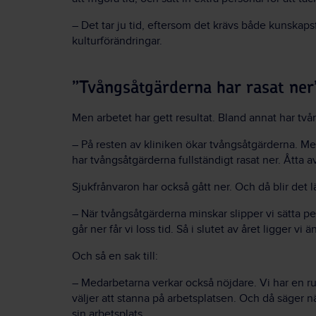
– Det tar ju tid, eftersom det krävs både kunskaps
kulturförändringar.
”Tvångsåtgärderna har rasat ner
Men arbetet har gett resultat. Bland annat har tv
– På resten av kliniken ökar tvångsåtgärderna. M
har tvångsåtgärderna fullständigt rasat ner. Åtta av
Sjukfrånvaron har också gått ner. Och då blir det lä
– När tvångsåtgärderna minskar slipper vi sätta pe
går ner får vi loss tid. Så i slutet av året ligger vi 
Och så en sak till:
– Medarbetarna verkar också nöjdare. Vi har en ru
väljer att stanna på arbetsplatsen. Och då säger nä
sin arbetsplats.