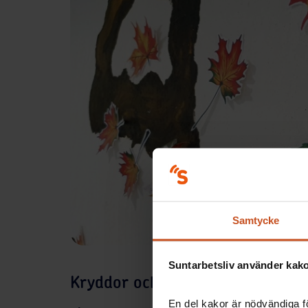
Samtycke
Suntarbetsliv använder kakor
Kryddor och ansiktsmasker
En del kakor är nödvändiga fö