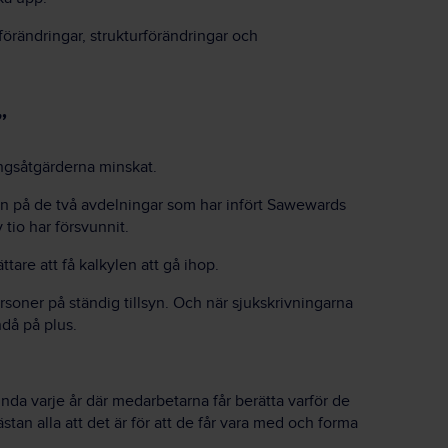
förändringar, strukturförändringar och
”
ångsåtgärderna minskat.
en på de två avdelningar som har infört Sawewards
 tio har försvunnit.
ttare att få kalkylen att gå ihop.
rsoner på ständig tillsyn. Och när sjukskrivningarna
ändå på plus.
nda varje år där medarbetarna får berätta varför de
stan alla att det är för att de får vara med och forma