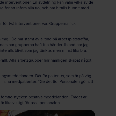
ade interventioner. En avdelning kan välja vilka av de
 för att införa alla tio, och har hittills hunnit med
för två interventioner var. Grupperna fick
 mig. De har stämt av allting på arbetsplatsträffar,
ars har grupperna haft fria händer. Ibland har jag
nte alls blivit som jag tänkte, men minst lika bra.
allt. Alla arbetsgrupper har nämligen skapat något
ningsmeddelanden. Där får patienter, som är på väg
ll sina medpatienter. ”Ge det tid. Personalen gör sitt
äsa femtio stycken positiva meddelanden. Trädet är
är lika viktigt för oss i personalen.