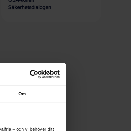
OSA-kollen
Säkerhetsdialogen
Om
lfria – och vi behöver ditt