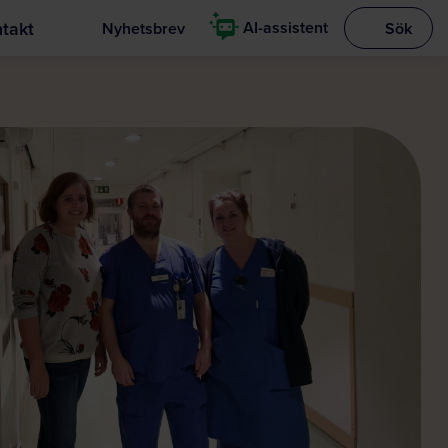
takt
AI-assistent
Nyhetsbrev
Sök
Visa sökrut