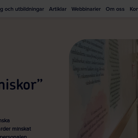
g och utbildningar
Artiklar
Webbinarier
Om oss
Kon
Hoppa
till
huvudinnehållet
niskor”
nska
ärder minskat
d personalen