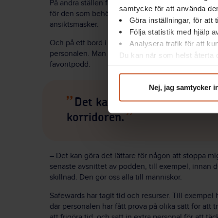
På andra ställen finns fler exempel. I ”sinnesrumme
samtycke för att använda dem
för den som behöver dämpa en ångestattack. Det är 
Göra inställningar, för att
ansiktsmasker.
Följa statistik med hjälp 
Och på ett bord i matsalen ligger en pärm med nå
Analysera trafik för att k
personalen. Man får till exempel veta att Jonna J
Du kan när som helst återta d
favoritpodd.
integritet@suntarbetsliv.se.
Nej, jag samtycker i
Det kan göra det lättare för
korridoren.
– Det kan göra det lättare för någon att stoppa mi
senaste avsnittet av podden, till exempel, innan
skillnad. Den gör oss alla till människor.
Safewards har tagit tid och resurser. Till exempel
där personalen har fått prova på olika sätt för att 
att frigöra tid, och satt in extra personal för att tä