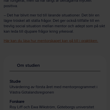
har fungerat, men så här långt är deltagarna mycket
positiva.
– Det har blivit mer tid till lärande situationer. Det blir en
lägre tröskel att ställa frågor. Det ger också tillfälle till en
trevlig social situation mellan mentor och adept som på sikt
kan leda till djupare frågor kring yrkesval.
Här kan du läsa hur mentorskapet kan gå till i praktiken.
Om studien
Studie
Utvärdering av första året med mentorprogrammet i
Västra Götalandsregionen
Forskare
Roy Liff och Ewa Wikström, Göteborgs universitet