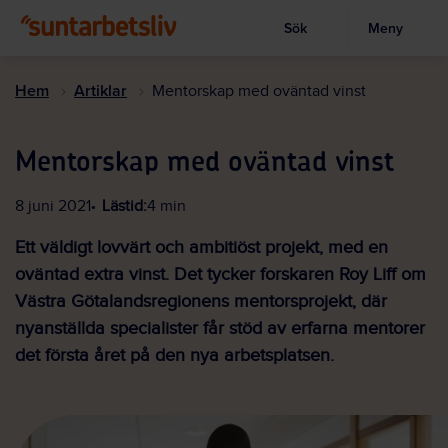
Sök
Meny
Visa sökruta
Hoppa
till
Hem
Artiklar
Mentorskap med oväntad vinst
huvudinnehållet
Mentorskap med oväntad vinst
8 juni 2021
Lästid:
4 min
Ett väldigt lovvärt och ambitiöst projekt, med en
oväntad extra vinst. Det tycker forskaren Roy Liff om
Västra Götalandsregionens mentorsprojekt, där
nyanställda specialister får stöd av erfarna mentorer
det första året på den nya arbetsplatsen.