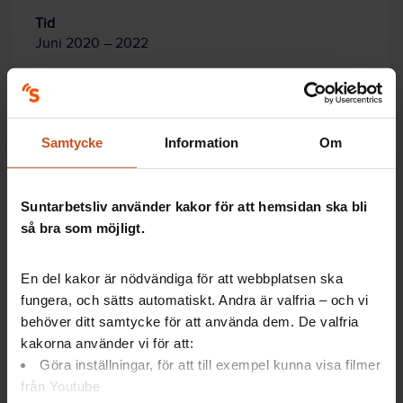
Tid
Juni 2020 – 2022
Uppdragsgivare
Västra Götalandsregionen
Samtycke
Information
Om
Stötta nya medarbetare med bra
introduktion
Suntarbetsliv använder kakor för att hemsidan ska bli
så bra som möjligt.
Hur kan ni skapa en hållbar introduktion för nya
En del kakor är nödvändiga för att webbplatsen ska
medarbetare?
fungera, och sätts automatiskt. Andra är valfria – och vi
Det kan du och din
behöver ditt samtycke för att använda dem. De valfria
arbetsgrupp
kakorna använder vi för att:
undersöka med hjälp
Göra inställningar, för att till exempel kunna visa filmer
av Forskning på 5 –
från Youtube
ett snabbt och enkelt