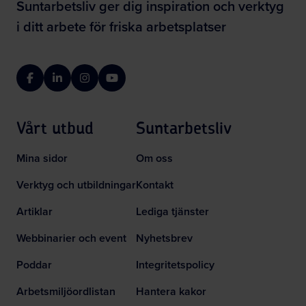
Suntarbetsliv ger dig inspiration och verktyg
i ditt arbete för friska arbetsplatser
Facebook
LinkedIn
Instagram
YouTube
Vårt utbud
Suntarbetsliv
Mina sidor
Om oss
Verktyg och utbildningar
Kontakt
Artiklar
Lediga tjänster
Webbinarier och event
Nyhetsbrev
Poddar
Integritetspolicy
Arbetsmiljöordlistan
Hantera kakor