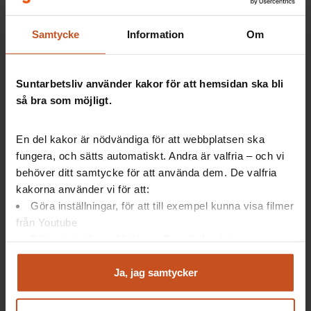
påverkas medarbetares hälsa, välbefinnande och
arbetsprestationer?
Samtycke
Information
Om
Forskare:
Andreas Wallo och Daniel Lundqvist
Institution:
Linköpings Universitet, HELIX
Suntarbetsliv använder kakor för att hemsidan ska bli
Competence Centre
så bra som möjligt.
Finansiär:
Forte
En del kakor är nödvändiga för att webbplatsen ska
fungera, och sätts automatiskt. Andra är valfria – och vi
behöver ditt samtycke för att använda dem. De valfria
Skillnad på välbefinnande och
kakorna använder vi för att:
tillfredsställelse
Göra inställningar, för att till exempel kunna visa filmer
från Youtube
Följa statistik med hjälp av Google Analytics
Hälsa och välbefinnande, relaterat till arbetet:
ett
Analysera trafik för att kunna visa riktad information
mått på hur bra du mår på jobbet och hur bra du har
och marknadsföring
Ja, jag samtycker
det på arbetsplatsen.
Exempel
: Är du stressad på
Du kan när som helst återta ditt godkännande genom att
jobbet? Trivs du på arbetsplatsen?
klicka på ”hantera kakor” längst ner på sidan, eller mejla