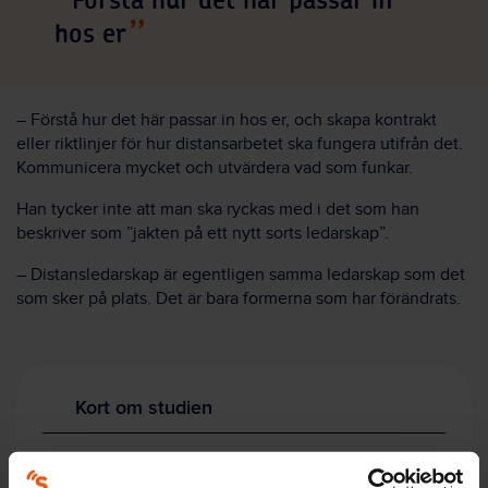
Förstå hur det här passar in
hos er
– Förstå hur det här passar in hos er, och skapa kontrakt
eller riktlinjer för hur distansarbetet ska fungera utifrån det.
Kommunicera mycket och utvärdera vad som funkar.
Han tycker inte att man ska ryckas med i det som han
beskriver som ”jakten på ett nytt sorts ledarskap”.
– Distansledarskap är egentligen samma ledarskap som det
som sker på plats. Det är bara formerna som har förändrats.
Kort om studien
Studiens namn:
Ledarskap vid distansarbete – hur