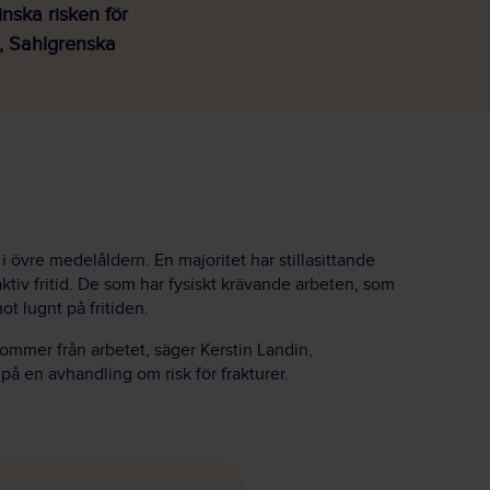
inska risken för
n, Sahlgrenska
 i övre medelåldern. En majoritet har stillasittande
aktiv fritid. De som har fysiskt krävande arbeten, som
t lugnt på fritiden.
 kommer från arbetet, säger Kerstin Landin,
å en avhandling om risk för frakturer.