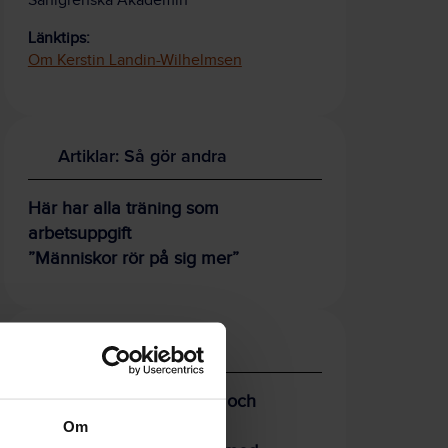
Sahlgrenska Akademin
Länktips:
Om Kerstin Landin-Wilhelmsen
Artiklar: Så gör andra
Här har alla träning som
arbetsuppgift
”Människor rör på sig mer”
Artiklar: Forskning
Förebygg psykisk ohälsa och
utmattning
Om