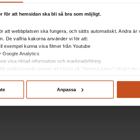
n minskar under klimakteriet. Det leder till förlust
förklaring är att kvinnor rör sig mer ”vilt” än
 för att hemsidan ska bli så bra som möjligt.
aktiva än tidigare generationer, de reser mer och de
r att webbplatsen ska fungera, och sätts automatiskt. Andra är va
. De valfria kakorna använder vi för att:
tiva eftersom motion bygger upp skelettet, men
 till exempel kunna visa filmer från Youtube
och måtta, så att risken för skador minskar. Att röra
av Google Analytics
unna visa riktad information och marknadsföring
itt godkännande genom att klicka på ”hantera kakor” längst ner p
 för sent att börja röra på sig. En promenad runt
r skillnad både för din muskelmassa, din muskelstyrka
nte
Anpassa