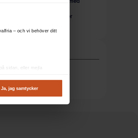
Effektivare medarbetare med
träning på arbetstid
Många små rörelsepauser
viktiga för hälsan
lfria – och vi behöver ditt
Verktyg och stöd
Prehabguiden
å sidan, eller mejla
Stress och balans
Återhämtning - strategier
Ja, jag samtycker