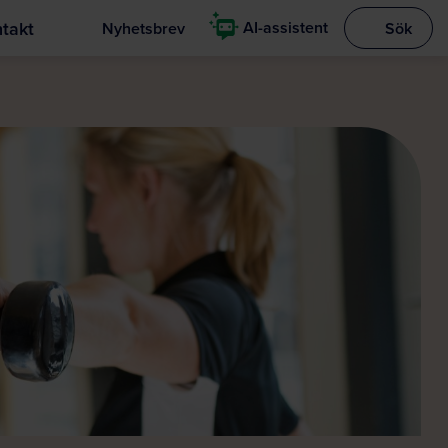
takt
AI-assistent
Nyhetsbrev
Sök
Visa sökrut