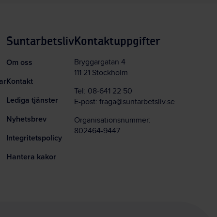
Suntarbetsliv
Kontaktuppgifter
Om oss
Bryggargatan 4
111 21 Stockholm
ar
Kontakt
Tel:
08-641 22 50
Lediga tjänster
E-post:
fraga@suntarbetsliv.se
Nyhetsbrev
Organisationsnummer:
802464-9447
Integritetspolicy
Hantera kakor