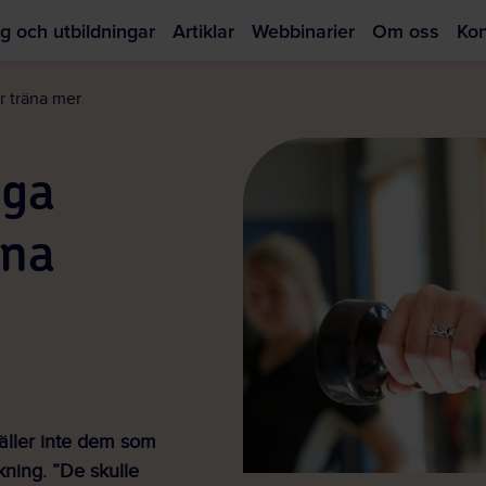
g och utbildningar
Artiklar
Webbinarier
Om oss
Kon
Hoppa
till
r träna mer
huvudinnehållet
nga
äna
 gäller inte dem som
kning. ”De skulle