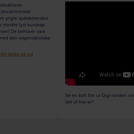
situationer.
nyutexaminerade
 om yngre sjuksköterskor
e mindre tyst kunskap.
emen! De behöver vara
med den organisatoriska
 Att tänka på vid
Se en kort film ur Digi-ronden om
det ut hos er?