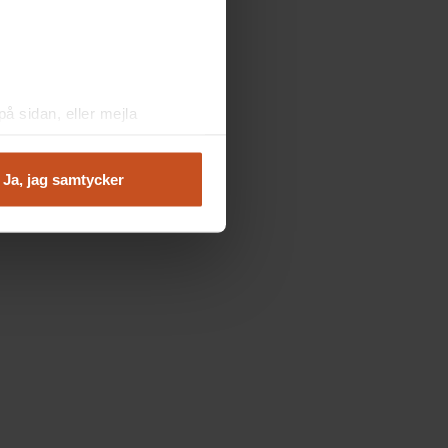
å sidan, eller mejla
Ja, jag samtycker