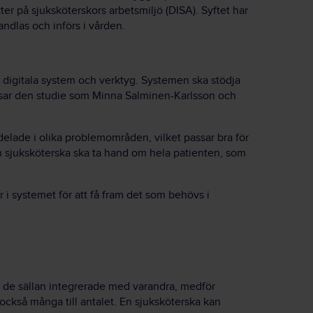
ter på sjuksköterskors arbetsmiljö (DISA). Syftet har
handlas och införs i vården.
 digitala system och verktyg. Systemen ska stödja
 visar den studie som Minna Salminen-Karlsson och
delade i olika problemområden, vilket passar bra för
 sjuksköterska ska ta hand om hela patienten, som
r i systemet för att få fram det som behövs i
r de sällan integrerade med varandra, medför
ckså många till antalet. En sjuksköterska kan