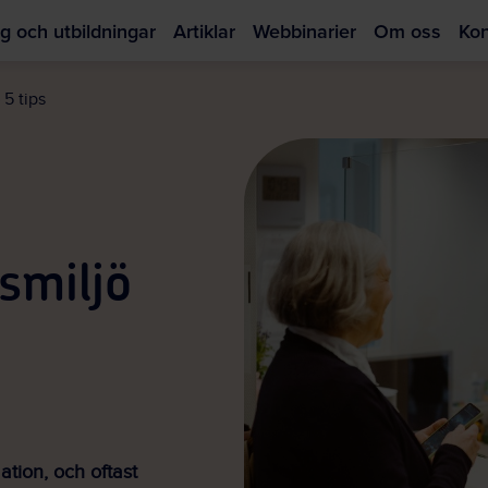
g och utbildningar
Artiklar
Webbinarier
Om oss
Kon
Hoppa
till
 5 tips
huvudinnehållet
smiljö
ation, och oftast