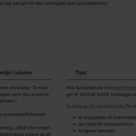
 tog hänsyn till den verklighet som sjuksköterskor
smiljö i vården
Tips!
stem utvecklas. Ta med
Hos Suntarbetsliv finns
det kostn
rupper som ska använda
ger er stöd att förstå, kartlägga o
erskor i
Ta hjälp av tre skyddsronder
för a
m kostnadseffektivitet
är anpassade till människa
ger stöd för verksamheten
tning, alltså inte enbart
fungerar tekniskt
ksköterskors arbete så att