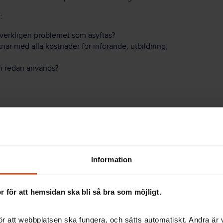
:
 verkligen problemet som åsyftas?
nar med alla kostnader för införande, utbildning,
om redan används?
för it-system som ska stödja sjuksköterskearbetet.
ra organisationer som planerar att införa nya
Information
an att kosta för mycket i form av pengar, vårdkvalitet
a integrerade
med varandra.
 för att hemsidan ska bli så bra som möjligt.
ormas och placeras med
hänsyn till god fysisk
kognitiva belastningen
.
r att webbplatsen ska fungera, och sätts automatiskt. Andra är va