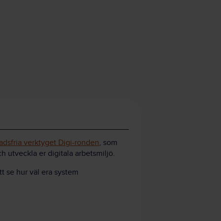
adsfria verktyget Digi-ronden
, som
ch utveckla er digitala arbetsmiljö.
tt se hur väl era system
n