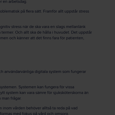
r en arbetsdag.
roblematisk på flera sätt. Framför allt uppstår stress
nitiv stress när de ska vara en slags mellanlänk
ermer. Och allt ska de hålla i huvudet. Det uppstår
temen och känner att det finns fara för patienten,
och användarvänliga digitala system som fungerar
systemen. Systemen kan fungera för vissa
 nytt system kan vara sämre för sjuksköterskorna än
 man frågar.
 inom vården behöver alltså ta reda på vad
 utformas med fokus på vård och omsorg.