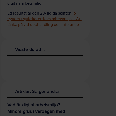
digitala arbetsmiljö.
Ett resultat är den 20-sidiga skriften
It-
system i sjuksköterskors arbetsmiljö – Att
tänka på vid upphandling och införande
.
Visste du att...
Artiklar: Så gör andra
Vad är digital arbetsmiljö?
Mindre grus i vardagen med