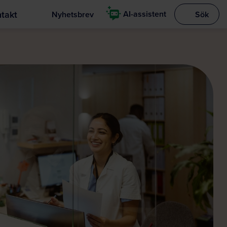
takt
AI-assistent
Nyhetsbrev
Sök
Visa sökrut