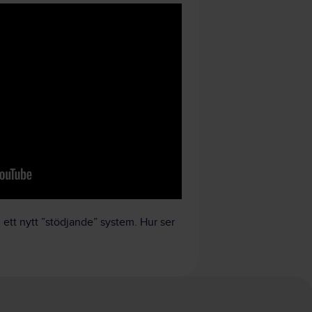
 ett nytt ”stödjande” system. Hur ser