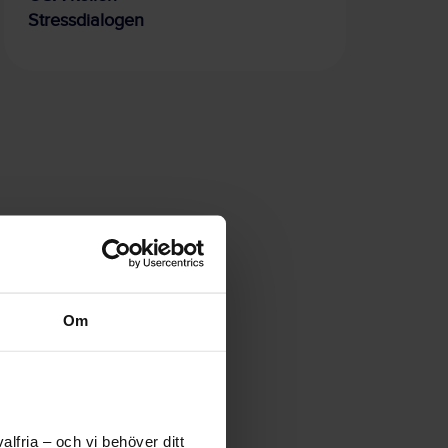
Stressdialogen
Om
lfria – och vi behöver ditt