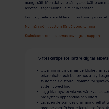
många sätt. Men det vore så mycket bättre om man
arbetar i, säger Minna Salminen-Karlsson.
Läs två ytterligare artiklar om forskningsprojektet:
När män gör it-system för vårdens kvinnor
Sjuksköterskor – läkarnas osynliga it-support
5 forskartips för bättre digital arbet
Utgå från användarnas verklighet när sy
erfarenheter och behov hos alla yrkesg
systemet. Ge större utrymme för sjuksköt
systemutveckling.
Lägg lika mycket vikt vid vårdkvalitet so
när system upphandlas och införs.
Låt även de som designar maskinell utrus
programvara, få bättre förståelse för sju