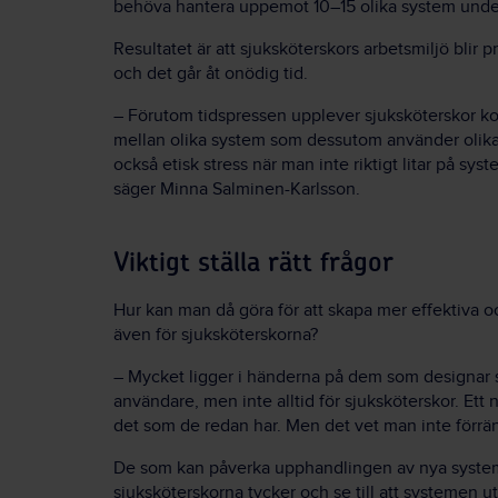
behöva hantera uppemot 10–15 olika system unde
Resultatet är att sjuksköterskors arbetsmiljö blir p
och det går åt onödig tid.
– Förutom tidspressen upplever sjuksköterskor kog
mellan olika system som dessutom använder olika t
också etisk stress när man inte riktigt litar på sys
säger Minna Salminen-Karlsson.
Viktigt ställa rätt frågor
Hur kan man då göra för att skapa mer effektiva 
även för sjuksköterskorna?
– Mycket ligger i händerna på dem som designar 
användare, men inte alltid för sjuksköterskor. Ett
det som de redan har. Men det vet man inte förrän
De som kan påverka upphandlingen av nya system
sjuksköterskorna tycker och se till att systemen