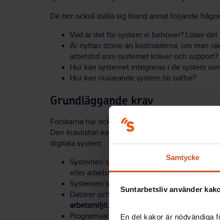
De bör också ställa sig bland annat följande frågor
Vad är det för system vi behöver? Löser det
Är nyttan större än kostnaderna, om man räk
arbetstid som systemet kräver och support?
Hur kan systemet integreras i de system s
Hur kan nuvarande system bli bättre?
Grundläggande krav
Forskarna har också formulerat en egen kravlista 
Den kravlistan kan användas som stöd även för and
digitala system:
Samtycke
Systemen ska
öka effektiviteten
i arbetet ut
eller arbetsmiljöproblem.
Systemen ska
fungera utan problem
och
var
Suntarbetsliv använder kakor
Datorer och andra digitala verktyg ska utf
arbetsmiljö.
Programvaran i datorerna ska
minimera den 
En del kakor är nödvändiga fö