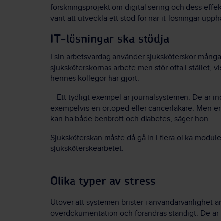
forskningsprojekt om digitalisering och dess effek
varit att utveckla ett stöd för när it-lösningar upp
IT-lösningar ska stödja
I sin arbetsvardag använder sjuksköterskor många
sjuksköterskornas arbete men stör ofta i stället,
hennes kollegor har gjort.
– Ett tydligt exempel är journalsystemen. De är in
exempelvis en ortoped eller cancerläkare. Men en
kan ha både benbrott och diabetes, säger hon.
Sjuksköterskan måste då gå in i flera olika module
sjuksköterskearbetet.
Olika typer av stress
Utöver att systemen brister i användarvänlighet ä
överdokumentation och förändras ständigt. De är o