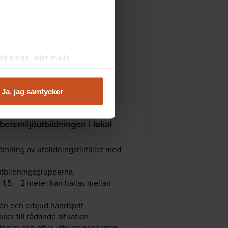
å sidan, eller mejla
Ja, jag samtycker
betsmiljöutbildningen i lokal
mning av utbildningstillfället med
utbildningsgrupperna.
1,5 – 2 meter kan hållas mellan
n och erbjud handsprit.
er till rådande situation.