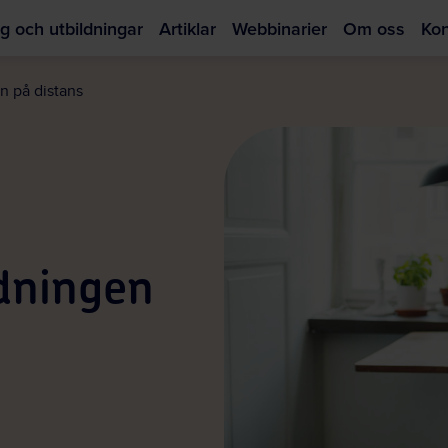
g och utbildningar
Artiklar
Webbinarier
Om oss
Kon
Hoppa
till
n på distans
huvudinnehållet
ldningen