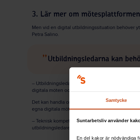
3. Lär mer om mötesplattformen
Men vid en digital utbildningssituation behöver ytt
Petra
Salino
.
Utbildningsledarna kan behö
– Utbildningsledarna kan behöva visst tekniskt stö
digitala möten och utbildningar.
Samtycke
Det kan handla om hur man till exempel delar in de
egna digitala mötesrum och sedan tar tillbaka delt
Suntarbetsliv använder kakor
– Teknisk kompetens kan också lösas med att någ
utbildningsledaren och sköter det tekniska.
En del kakor är nödvändiga fö