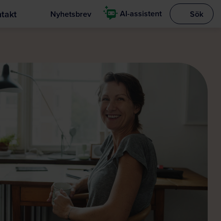
takt
AI-assistent
Nyhetsbrev
Sök
Visa sökrut