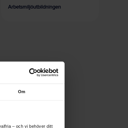
Arbetsmiljöutbildningen
Om
lfria – och vi behöver ditt