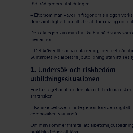
röd tråd genom utbildningen.
– Eftersom man väver in frågor om sin egen verks
den samtidigt ett bra tillfälle att föra dialog om n
Den dialogen kan man ha lika bra på distans som a
menar hon.
– Det kräver lite annan planering, men det går ut
Suntarbetslivs arbetsmiljöutbildning utan att ses f
1. Undersök och riskbedöm
utbildningssituationen
Första steget är att undersöka och bedöma risker
smittrisker.
– Kanske behöver ni inte genomföra den digitalt,
coronasäkert
sätt ändå.
Om man kommer fram till att arbetsmiljöutbildnin
praktiska frågor att lösa.