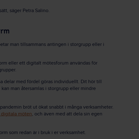
sätt, säger Petra
Salino
.
orm
etar man tillsammans antingen i storgrupp eller i
ttform eller ett digitalt mötesforum användas för
rupper.
delar med fördel göras individuellt. Dit hör till
 kan man återsamlas i storgrupp eller mindre
apandemin
bröt ut ökat snabbt i många verksamheter.
digitala möten
, och även med att dela sin egen
form som redan är i bruk i er verksamhet.