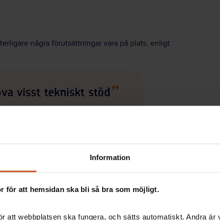
erligare några förutsättningar vara på plats, enligt
va visst tekniskt stöd
d, eller få lite kompetensutveckling i att genomföra
Information
ltagarna i mindre digitala grupper, skickar in dem i
agarna till storgrupp.
 för att hemsidan ska bli så bra som möjligt.
on som kan mötesverktyget väl sitter bredvid
r att webbplatsen ska fungera, och sätts automatiskt. Andra är va