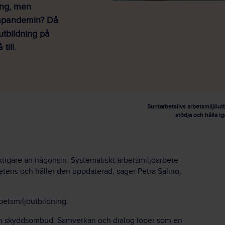
ing, men
apandemin
? Då
utbildning på
 till.
Suntarbetslivs arbetsmiljöutb
stödja och hålla 
ktigare än någonsin. Systematiskt arbetsmiljöarbete
etens och håller den uppdaterad, säger Petra
Salino
,
rbetsmiljöutbildning.
ch skyddsombud. Samverkan och dialog löper som en