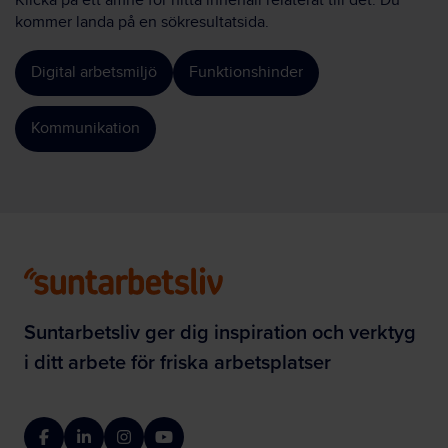
Klicka på ett ämne för hitta innehåll relaterat till det. Du
kommer landa på en sökresultatsida.
Digital arbetsmiljö
Funktionshinder
Kommunikation
Suntarbetsliv ger dig inspiration och verktyg
i ditt arbete för friska arbetsplatser
Facebook
LinkedIn
Instagram
YouTube