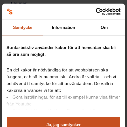
Läs mer:
Frågor och svar om delaktighet och tillgänglighet
Samtycke
Information
Om
En arbetsplats som passar fler
Suntarbetsliv använder kakor för att hemsidan ska bli
så bra som möjligt.
En tillgänglig och inkluderande arbetsmiljö är bra för
alla på arbetsplatsen. Troligen finns redan
medarbetare med behov av olika lösningar i
En del kakor är nödvändiga för att webbplatsen ska
organisationen.
fungera, och sätts automatiskt. Andra är valfria – och vi
behöver ditt samtycke för att använda dem. De valfria
Tänk på att funktionsnedsättningar är vanliga
kakorna använder vi för att:
och ofta inte synliga.
Göra inställningar, för att till exempel kunna visa filmer
Utgå från att alla medarbetare har olika behov
och behöver olika förutsättningar för att kunna
från Youtube
bidra på bästa sätt.
Följa statistik med hjälp av Google Analytics
Ha kontinuerlig dialog och fråga vid
Analysera trafik för att kunna visa riktad information
exempelvis medarbetarsamtal om vad som
och marknadsföring
Ja, jag samtycker