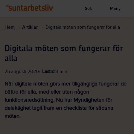
Sök
Meny
Visa sökruta
Hoppa
till
Hem
Artiklar
Digitala möten som fungerar för alla
huvudinnehållet
Digitala möten som fungerar för
alla
25 augusti 2020
Lästid:
3 min
När digitala möten görs mer tillgängliga fungerar de
bättre för alla, med eller utan någon
funktionsnedsättning. Nu har Myndigheten för
delaktighet tagit fram en checklista för sådana
möten.