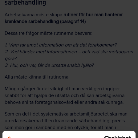
särbehandling
Arbetsgivarna måste skapa
rutiner för hur man hanterar
kränkande särbehandling
(paragraf 14)
.
Dessa tre frågor måste rutinerna besvara:
1. Vem tar emot information om att det förekommer?
2. Vad händer med informationen – och vad ska mottagaren
göra?
3. Hur, och var, får de utsatta snabb hjälp?
Alla måste känna till rutinerna.
Många gånger är det viktigt att man verkligen ingriper
snabbt för att hjälpa de utsatta och då kan arbetsgivarna
behöva anlita företagshälsovård eller andra sakkunniga.
Som en del i det systematiska arbetsmiljöarbetet ska man
utreda orsakerna till en kränkande särbehandling, precis
som man gör i samband med en olycka, för att man i
fortsättningen ska kunna undvika att något liknande händer.