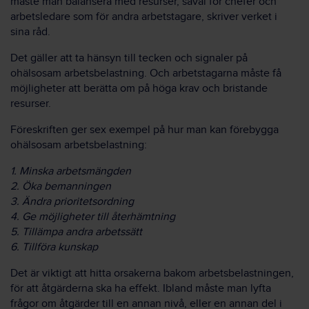
måste man balansera med resurser, såväl för chefer och
arbetsledare som för andra arbetstagare, skriver verket i
sina råd.
Det gäller att ta hänsyn till tecken och signaler på
ohälsosam arbetsbelastning. Och arbetstagarna måste få
möjligheter att berätta om på höga krav och bristande
resurser.
Föreskriften ger sex exempel på hur man kan förebygga
ohälsosam arbetsbelastning:
1. Minska arbetsmängden
2. Öka bemanningen
3. Ändra prioritetsordning
4. Ge möjligheter till återhämtning
5. Tillämpa andra arbetssätt
6. Tillföra kunskap
Det är viktigt att hitta orsakerna bakom arbetsbelastningen,
för att åtgärderna ska ha effekt. Ibland måste man lyfta
frågor om åtgärder till en annan nivå, eller en annan del i