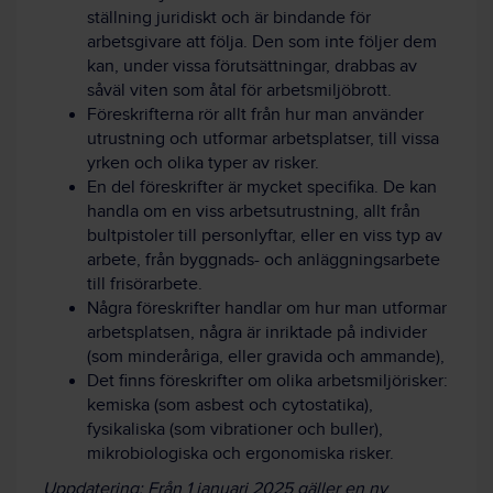
ställning juridiskt och är bindande för
arbetsgivare att följa. Den som inte följer dem
kan, under vissa förutsättningar, drabbas av
såväl viten som åtal för arbetsmiljöbrott.
Föreskrifterna rör allt från hur man använder
utrustning och utformar arbetsplatser, till vissa
yrken och olika typer av risker.
En del föreskrifter är mycket specifika. De kan
handla om en viss arbetsutrustning, allt från
bultpistoler till personlyftar, eller en viss typ av
arbete, från byggnads- och anläggningsarbete
till frisörarbete.
Några föreskrifter handlar om hur man utformar
arbetsplatsen, några är inriktade på individer
(som minderåriga, eller gravida och ammande),
Det finns föreskrifter om olika arbetsmiljörisker:
kemiska (som asbest och cytostatika),
fysikaliska (som vibrationer och buller),
mikrobiologiska och ergonomiska risker.
Uppdatering: Från 1 januari 2025 gäller en ny