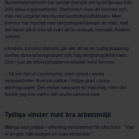
Nyckeltalsinstitutet har samlat statistik om sjukfrånvaro från
200 olika organisationer. Statistiken visar att kvinnor och
män har ungefär lika mycket korttidssjukfrånvaro. Men
kvinnor har mycket mer långtidssjukfrånvaro än män. Vad
det beror på är inte så svårt att ta reda på, menade Anders
Johrén.
I Anders Johréns statistik går det att se en tydlig koppling
mellan stora arbetsgrupper och hög långtidssjukfrånvaro.
Och i just de arbetsgrupperna arbetar mest kvinnor.
– Så ser det ut i kommuner, men också i andra
verksamheter. Kvinnor jobbar i högre grad i stora
arbetsgrupper. Det verkar vara som en naturlag, men det
förstår jag inte varför det skulle behöva vara.
Tydliga vinster med bra arbetsmiljö
Många som jobbar i offentlig verksamhet får ofta höra: ”Vad
ni än gör, håll budget till sista december”.