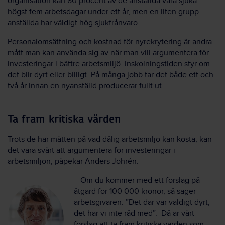
organisation kan 80 procent av de anställda vara sjuka
högst fem arbetsdagar under ett år, men en liten grupp
anställda har väldigt hög sjukfrånvaro.
Personalomsättning och kostnad för nyrekrytering är andra
mått man kan använda sig av när man vill argumentera för
investeringar i bättre arbetsmiljö. Inskolningstiden styr om
det blir dyrt eller billigt. På många jobb tar det både ett och
två år innan en nyanställd producerar fullt ut.
Ta fram kritiska värden
Trots de här måtten på vad dålig arbetsmiljö kan kosta, kan
det vara svårt att argumentera för investeringar i
arbetsmiljön, påpekar Anders Johrén.
– Om du kommer med ett förslag på
åtgärd för 100 000 kronor, så säger
arbetsgivaren: ”Det där var väldigt dyrt,
det har vi inte råd med”. Då är vårt
förslag att ta fram kritiska värden som