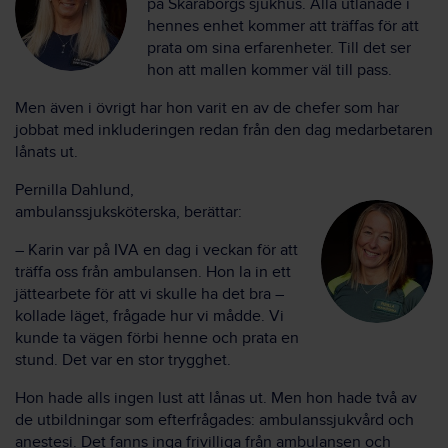
på Skaraborgs sjukhus. Alla utlånade i
hennes enhet kommer att träffas för att
prata om sina erfarenheter. Till det ser
hon att mallen kommer väl till pass.
Men även i övrigt har hon varit en av de chefer som har
jobbat med inkluderingen redan från den dag medarbetaren
lånats ut.
Pernilla Dahlund,
ambulanssjuksköterska, berättar:
– Karin var på IVA en dag i veckan för att
träffa oss från ambulansen. Hon la in ett
jättearbete för att vi skulle ha det bra –
kollade läget, frågade hur vi mådde. Vi
kunde ta vägen förbi henne och prata en
stund. Det var en stor trygghet.
Hon hade alls ingen lust att lånas ut. Men hon hade två av
de utbildningar som efterfrågades: ambulanssjukvård och
anestesi. Det fanns inga frivilliga från ambulansen och