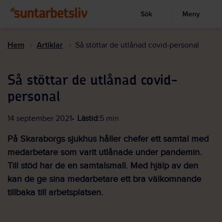
Sök
Meny
Visa sökruta
Hoppa
till
Hem
Artiklar
Så stöttar de utlånad covid-personal
huvudinnehållet
Så stöttar de utlånad covid-
personal
14 september 2021
Lästid:
5 min
På Skaraborgs sjukhus håller chefer ett samtal med
medarbetare som varit utlånade under pandemin.
Till stöd har de en samtalsmall. Med hjälp av den
kan de ge sina medarbetare ett bra välkomnande
tillbaka till arbetsplatsen.