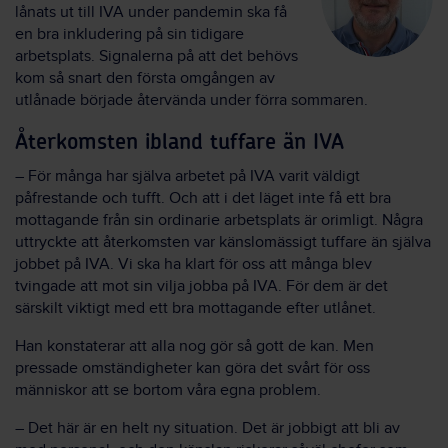
lånats ut till IVA under pandemin ska få
en bra inkludering på sin tidigare
arbetsplats. Signalerna på att det behövs
kom så snart den första omgången av
utlånade började återvända under förra sommaren.
Återkomsten ibland tuffare än IVA
– För många har själva arbetet på IVA varit väldigt
påfrestande och tufft. Och att i det läget inte få ett bra
mottagande från sin ordinarie arbetsplats är orimligt. Några
uttryckte att återkomsten var känslomässigt tuffare än själva
jobbet på IVA. Vi ska ha klart för oss att många blev
tvingade att mot sin vilja jobba på IVA. För dem är det
särskilt viktigt med ett bra mottagande efter utlånet.
Han konstaterar att alla nog gör så gott de kan. Men
pressade omständigheter kan göra det svårt för oss
människor att se bortom våra egna problem.
– Det här är en helt ny situation. Det är jobbigt att bli av