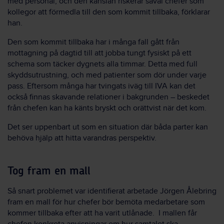
med personal, och den känslan riskerar såväl chefer som
kollegor att förmedla till den som kommit tillbaka, förklarar
han.
Den som kommit tillbaka har i många fall gått från
mottagning på dagtid till att jobba tungt fysiskt på ett
schema som täcker dygnets alla timmar. Detta med full
skyddsutrustning, och med patienter som dör under varje
pass. Eftersom många har tvingats iväg till IVA kan det
också finnas skavande relationer i bakgrunden – beskedet
från chefen kan ha känts bryskt och orättvist när det kom.
Det ser uppenbart ut som en situation där båda parter kan
behöva hjälp att hitta varandras perspektiv.
Tog fram en mall
Så snart problemet var identifierat arbetade Jörgen Ålebring
fram en mall för hur chefer bör bemöta medarbetare som
kommer tillbaka efter att ha varit utlånade. I mallen får