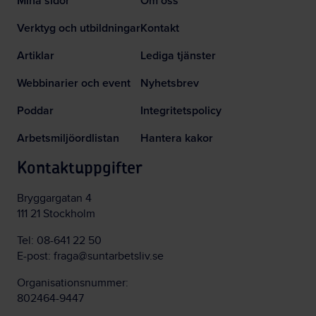
Mina sidor
Om oss
Verktyg och utbildningar
Kontakt
Artiklar
Lediga tjänster
Webbinarier och event
Nyhetsbrev
Poddar
Integritetspolicy
Arbetsmiljöordlistan
Hantera kakor
Kontaktuppgifter
Bryggargatan 4
111 21 Stockholm
Tel:
08-641 22 50
E-post:
fraga@suntarbetsliv.se
Organisationsnummer:
802464-9447