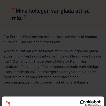
Mina kollegor var glada att se
mig.
För Pernilla Dahlund var det en skön känsla att få komma
tillbaka till sin ordinarie arbetsplats.
– Mest av allt var det så tydligt att mina kollegor var glada
att se mig – ”vad skönt att du är tillbaka, blir du kvar hos oss
nu?”. Och att vi utlånade blev så lyfta av Karin. Hon
berättade för alla att vi från ambulansen hade varit väldigt
uppskattade på IVA, att kollegorna där tyckte att vi hade
gjort ett väldigt bra jobb med patienterna och i
personalgruppen. Det gjorde mycket för självkänslan.
Stöd för samtal vid återkomst