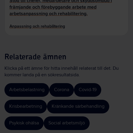
Stöd till chefer, medarbetare och skyddsombud i
främjande och förebyggande arbete med
arbetsanpassning och rehabilitering.
Anpassning och rehabilitering
Relaterade ämnen
Klicka på ett ämne för hitta innehåll relaterat till det. Du
kommer landa på en sökresultatsida.
Arbetsbelastning
Corona
Covid-19
Krisbearbetning
Kränkande särbehandling
Psykisk ohälsa
Social arbetsmiljö