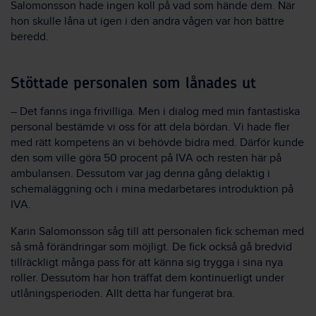
Salomonsson hade ingen koll på vad som hände dem. När
hon skulle låna ut igen i den andra vågen var hon bättre
beredd.
Stöttade personalen som lånades ut
– Det fanns inga frivilliga. Men i dialog med min fantastiska
personal bestämde vi oss för att dela bördan. Vi hade fler
med rätt kompetens än vi behövde bidra med. Därför kunde
den som ville göra 50 procent på IVA och resten här på
ambulansen. Dessutom var jag denna gång delaktig i
schemaläggning och i mina medarbetares introduktion på
IVA.
Karin Salomonsson såg till att personalen fick scheman med
så små förändringar som möjligt. De fick också gå bredvid
tillräckligt många pass för att känna sig trygga i sina nya
roller. Dessutom har hon träffat dem kontinuerligt under
utlåningsperioden. Allt detta har fungerat bra.