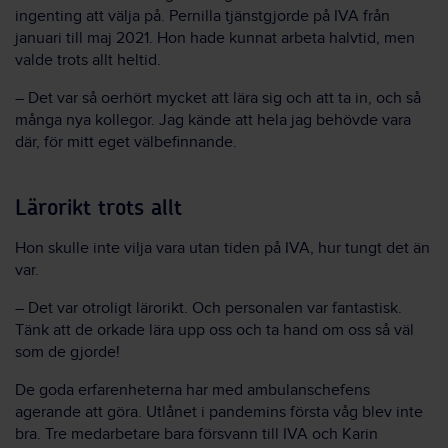
ingenting att välja på. Pernilla tjänstgjorde på IVA från
januari till maj 2021. Hon hade kunnat arbeta halvtid, men
valde trots allt heltid.
– Det var så oerhört mycket att lära sig och att ta in, och så
många nya kollegor. Jag kände att hela jag behövde vara
där, för mitt eget välbefinnande.
Lärorikt trots allt
Hon skulle inte vilja vara utan tiden på IVA, hur tungt det än
var.
– Det var otroligt lärorikt. Och personalen var fantastisk.
Tänk att de orkade lära upp oss och ta hand om oss så väl
som de gjorde!
De goda erfarenheterna har med ambulanschefens
agerande att göra. Utlånet i pandemins första våg blev inte
bra. Tre medarbetare bara försvann till IVA och Karin