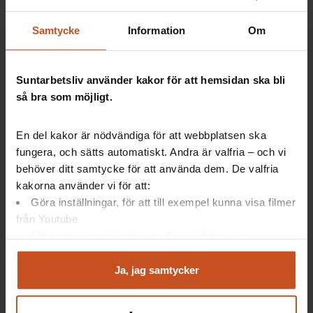
Samtycke
Information
Om
Under pandemin lånades en del personal ut till IVA
från andra avdelningar.
Suntarbetsliv använder kakor för att hemsidan ska bli
Nu börjar de utlånade komma tillbaka till sina vanliga
så bra som möjligt.
avdelningar.
På Skaraborgs sjukhus i Skövde använder cheferna
En del kakor är nödvändiga för att webbplatsen ska
en mall för de som kommer tillbaka.
fungera, och sätts automatiskt. Andra är valfria – och vi
behöver ditt samtycke för att använda dem. De valfria
I mallen får chefen stöd för hur samtalet ska
kakorna använder vi för att:
genomföras.
Göra inställningar, för att till exempel kunna visa filmer
Syftet är att medarbetaren ska känna sig inkluderad i
från Youtube
gruppen, men också att chefen ska inventera nya
Följa statistik med hjälp av Google Analytics
kompetenser och/eller behov av stöd.
Analysera trafik för att kunna visa riktad information
och marknadsföring
Ja, jag samtycker
Du kan när som helst återta ditt godkännande genom att
klicka på ”hantera kakor” längst ner på sidan, eller mejla
Tips för chefers samtal med utlånad