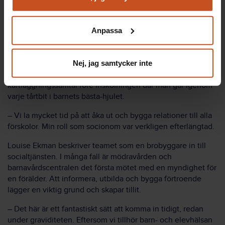
Du kan när som helst återta ditt godkännande genom att
tidigt.
klicka på ”hantera kakor” längst ner på sidan, eller mejla
Anpassa
integritet@suntarbetsliv.se.
Louise Ekman, socionom i Tingsryds
kommun
Nej, jag samtycker inte
Alla föräldrar blir numera inbjudna till ett
kartläggningssamtal före inskolningen där man går igenom
varje tårtbit i barnets bästa-hjulet.
– Vi la mycket tid på att åka ut och bygga relationer till alla
förskolor. Min roll som socionom var verkligen efterlängtad.
Louise Ekman beskriver teamet som en brobyggare in till
socialtjänsten. I många fall är mödravården och
barnavårdscentralen det första mötet med en myndighet för
en förälder. Att informera, utbilda och bygga förtroende
lägger en viktig grund och skapar tillit.
– Det här är ett fantastiskt sätt att komma in tidigt, redan
under graviditeten. Eftersom vi tillhör barn- och elevhälsan