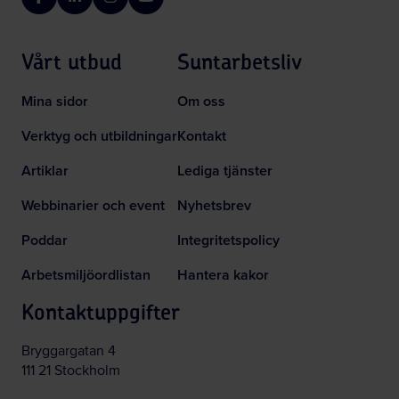
Facebook
LinkedIn
Instagram
YouTube
Vårt utbud
Suntarbetsliv
Mina sidor
Om oss
Verktyg och utbildningar
Kontakt
Artiklar
Lediga tjänster
Webbinarier och event
Nyhetsbrev
Poddar
Integritetspolicy
Arbetsmiljöordlistan
Hantera kakor
Kontaktuppgifter
Bryggargatan 4
111 21 Stockholm