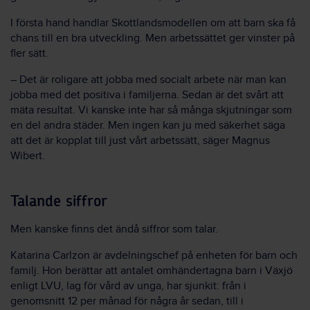
I första hand handlar Skottlandsmodellen om att barn ska få
chans till en bra utveckling. Men arbetssättet ger vinster på
fler sätt.
– Det är roligare att jobba med socialt arbete när man kan
jobba med det positiva i familjerna. Sedan är det svårt att
mäta resultat. Vi kanske inte har så många skjutningar som
en del andra städer. Men ingen kan ju med säkerhet säga
att det är kopplat till just vårt arbetssätt, säger Magnus
Wibert.
Talande siffror
Men kanske finns det ändå siffror som talar.
Katarina Carlzon är avdelningschef på enheten för barn och
familj. Hon berättar att antalet omhändertagna barn i Växjö
enligt LVU, lag för vård av unga, har sjunkit: från i
genomsnitt 12 per månad för några år sedan, till i