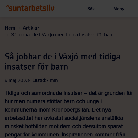
Sök
Meny
Visa sökruta
Hoppa
till
Hem
Artiklar
huvudinnehållet
Så jobbar de i Växjö med tidiga insatser för barn
Så jobbar de i Växjö med tidiga
insatser för barn
9 maj 2023
Lästid:
7 min
Tidiga och samordnade insatser – det är grunden för
hur man numera stöttar barn och unga i
kommunerna inom Kronobergs län. Det nya
arbetssättet har avlastat socialtjänstens anställda,
minskat hotbilden mot dem och dessutom sparat
pengar för kommunen. Inspirationen kommer från