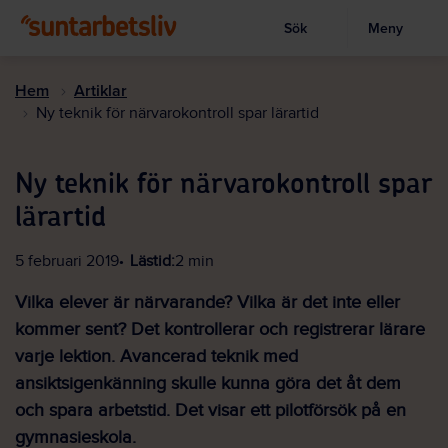
Sök
Meny
Visa sökruta
Hoppa
till
Hem
Artiklar
huvudinnehållet
Ny teknik för närvarokontroll spar lärartid
Ny teknik för närvarokontroll spar
lärartid
5 februari 2019
Lästid:
2 min
Vilka elever är närvarande? Vilka är det inte eller
kommer sent? Det kontrollerar och registrerar lärare
varje lektion. Avancerad teknik med
ansiktsigenkänning skulle kunna göra det åt dem
och spara arbetstid. Det visar ett pilotförsök på en
gymnasieskola.