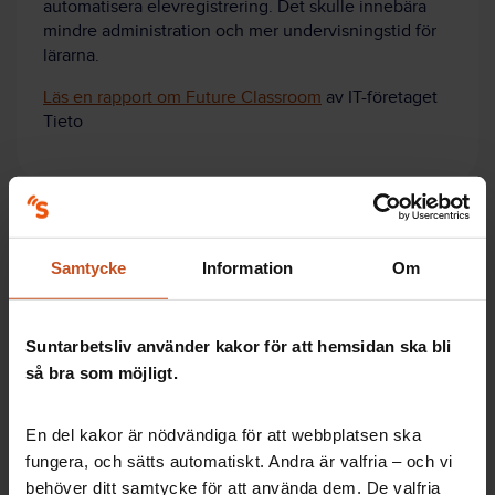
automatisera elevregistrering. Det skulle innebära
mindre administration och mer undervisningstid för
lärarna.
Läs en rapport om Future Classroom
av IT-företaget
Tieto
Samtycke
Information
Om
Artiklar: Så gör andra
Kameror och fler vuxna gav tryggare
Suntarbetsliv använder kakor för att hemsidan ska bli
skola
så bra som möjligt.
Fullt förtroende minskar lärares stress
En del kakor är nödvändiga för att webbplatsen ska
fungera, och sätts automatiskt. Andra är valfria – och vi
behöver ditt samtycke för att använda dem. De valfria
Artiklar: Forskning