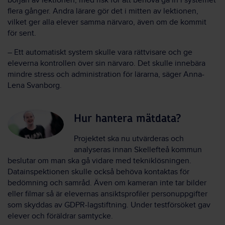
början av lektionen, med risk för att behöva gå in i systemet
flera gånger. Andra lärare gör det i mitten av lektionen,
vilket ger alla elever samma närvaro, även om de kommit
för sent.
– Ett automatiskt system skulle vara rättvisare och ge
eleverna kontrollen över sin närvaro. Det skulle innebära
mindre stress och administration för lärarna, säger Anna-
Lena Svanborg.
Hur hantera mätdata?
Projektet ska nu utvärderas och
analyseras innan Skellefteå kommun
beslutar om man ska gå vidare med tekniklösningen.
Datainspektionen skulle också behöva kontaktas för
bedömning och samråd. Även om kameran inte tar bilder
eller filmar så är elevernas ansiktsprofiler personuppgifter
som skyddas av GDPR-lagstiftning. Under testförsöket gav
elever och föräldrar samtycke.