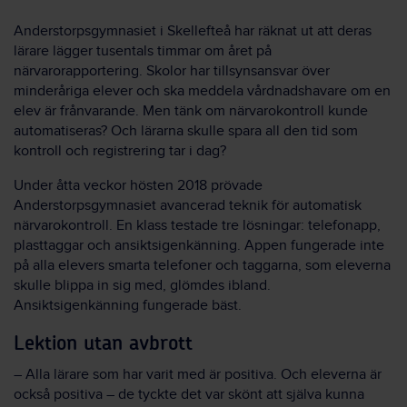
Anderstorpsgymnasiet i Skellefteå har räknat ut att deras
lärare lägger tusentals timmar om året på
närvarorapportering. Skolor har tillsynsansvar över
minderåriga elever och ska meddela vårdnadshavare om en
elev är frånvarande. Men tänk om närvarokontroll kunde
automatiseras? Och lärarna skulle spara all den tid som
kontroll och registrering tar i dag?
Under åtta veckor hösten 2018 prövade
Anderstorpsgymnasiet avancerad teknik för automatisk
närvarokontroll. En klass testade tre lösningar: telefonapp,
plasttaggar och ansiktsigenkänning. Appen fungerade inte
på alla elevers smarta telefoner och taggarna, som eleverna
skulle blippa in sig med, glömdes ibland.
Ansiktsigenkänning fungerade bäst.
Lektion utan avbrott
– Alla lärare som har varit med är positiva. Och eleverna är
också positiva – de tyckte det var skönt att själva kunna