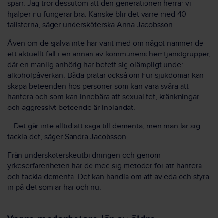
spärr. Jag tror dessutom att den generationen herrar vi
hjälper nu fungerar bra. Kanske blir det värre med 40-
talisterna, säger undersköterska Anna Jacobsson.
Även om de själva inte har varit med om något nämner de
ett aktuellt fall i en annan av kommunens hemtjänstgrupper,
där en manlig anhörig har betett sig olämpligt under
alkoholpåverkan. Båda pratar också om hur sjukdomar kan
skapa beteenden hos personer som kan vara svåra att
hantera och som kan innebära att sexualitet, kränkningar
och aggressivt beteende är inblandat.
– Det går inte alltid att säga till dementa, men man lär sig
tackla det, säger Sandra Jacobsson.
Från undersköterskeutbildningen och genom
yrkeserfarenheten har de med sig metoder för att hantera
och tackla dementa. Det kan handla om att avleda och styra
in på det som är här och nu.