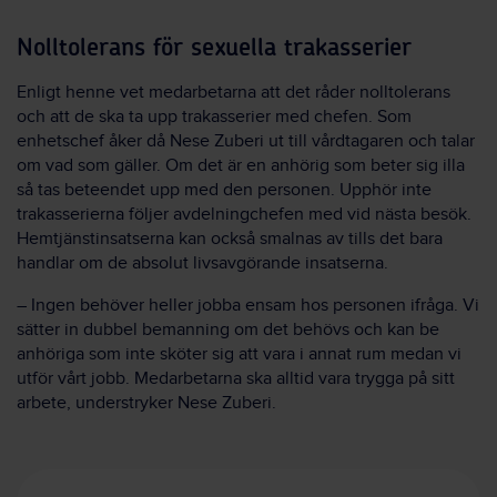
Nolltolerans för sexuella trakasserier
Enligt henne vet medarbetarna att det råder nolltolerans
och att de ska ta upp trakasserier med chefen. Som
enhetschef åker då Nese Zuberi ut till vårdtagaren och talar
om vad som gäller. Om det är en anhörig som beter sig illa
så tas beteendet upp med den personen. Upphör inte
trakasserierna följer avdelningchefen med vid nästa besök.
Hemtjänstinsatserna kan också smalnas av tills det bara
handlar om de absolut livsavgörande insatserna.
– Ingen behöver heller jobba ensam hos personen ifråga. Vi
sätter in dubbel bemanning om det behövs och kan be
anhöriga som inte sköter sig att vara i annat rum medan vi
utför vårt jobb. Medarbetarna ska alltid vara trygga på sitt
arbete, understryker Nese Zuberi.