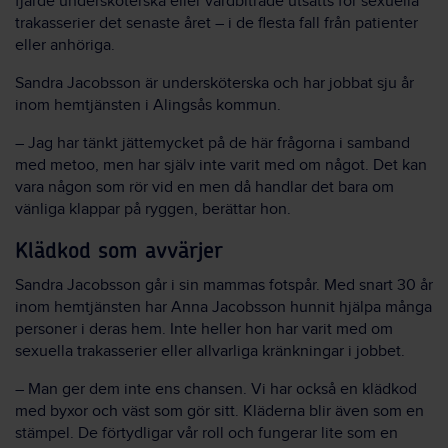
fjärde undersköterska eller vårdbiträde utsatts för sexuella
trakasserier det senaste året – i de flesta fall från patienter
eller anhöriga.
Sandra Jacobsson är undersköterska och har jobbat sju år
inom hemtjänsten i Alingsås kommun.
– Jag har tänkt jättemycket på de här frågorna i samband
med metoo, men har själv inte varit med om något. Det kan
vara någon som rör vid en men då handlar det bara om
vänliga klappar på ryggen, berättar hon.
Klädkod som avvärjer
Sandra Jacobsson går i sin mammas fotspår. Med snart 30 år
inom hemtjänsten har Anna Jacobsson hunnit hjälpa många
personer i deras hem. Inte heller hon har varit med om
sexuella trakasserier eller allvarliga kränkningar i jobbet.
– Man ger dem inte ens chansen. Vi har också en klädkod
med byxor och väst som gör sitt. Kläderna blir även som en
stämpel. De förtydligar vår roll och fungerar lite som en