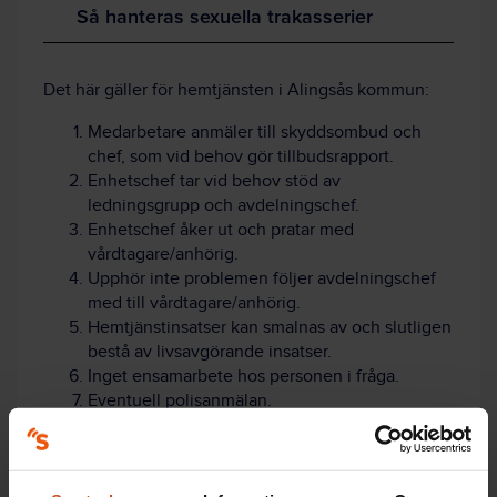
Så hanteras sexuella trakasserier
Det här gäller för hemtjänsten i Alingsås kommun:
Medarbetare anmäler till skyddsombud och
chef, som vid behov gör tillbudsrapport.
Enhetschef tar vid behov stöd av
ledningsgrupp och avdelningschef.
Enhetschef åker ut och pratar med
vårdtagare/anhörig.
Upphör inte problemen följer avdelningschef
med till vårdtagare/anhörig.
Hemtjänstinsatser kan smalnas av och slutligen
bestå av livsavgörande insatser.
Inget ensamarbete hos personen i fråga.
Eventuell polisanmälan.