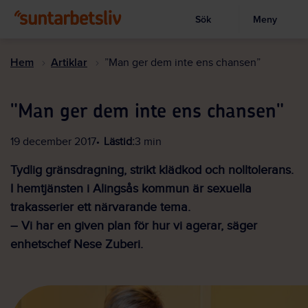
Sök
Meny
Visa sökruta
Hoppa
till
Hem
Artiklar
”Man ger dem inte ens chansen”
huvudinnehållet
"Man ger dem inte ens chansen"
19 december 2017
Lästid:
3 min
Tydlig gränsdragning, strikt klädkod och nolltolerans.
I hemtjänsten i Alingsås kommun är sexuella
trakasserier ett närvarande tema.
– Vi har en given plan för hur vi agerar, säger
enhetschef Nese Zuberi.