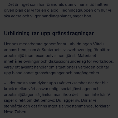
– Det är inget som har förändrats utan vi har alltid haft en
given plan där vi för en dialog i ledningsgruppen om hur vi
ska agera och vi gör handlingsplaner, säger hon.
Utbildning tar upp gränsdragningar
Hennes medarbetare genomför nu utbildningen Vård i
annans hem, som är Suntarbetslivs webbverktyg för bättre
arbetsmiljö inom exempelvis hemtjänst. Materialet
innehåller övningar och diskussionsunderlag för workshops,
varav ett avsnitt handlar om situationer i vardagen och tar
upp bland annat gränsdragningar och närgångenhet.
– I det mesta som dyker upp i vår verksamhet där det blir
krock mellan vårt ansvar enligt socialtjänstlagen och
arbetsmiljölagen så jämkar man ihop det – men inte här. Vi
säger direkt om det behövs: Du lägger av. Där är vi
stenhårda och det finns inget självbestämmande, förklarar
Nese Zuberi.