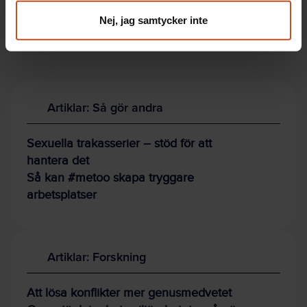
trakasserier på arbetsplatsen.
Nej, jag samtycker inte
Artiklar: Så gör andra
Sexuella trakasserier – stöd för att
hantera det
Så kan #metoo skapa tryggare
arbetsplatser
Artiklar: Forskning
Att lösa konflikter mer genusmedvetet