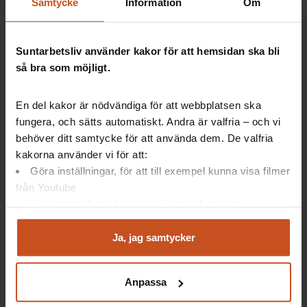
Det här är sexuella trakasserier
Samtycke
Information
Om
Sexuella trakasserier är när en person gör eller
Suntarbetsliv använder kakor för att hemsidan ska bli
säger något som handlar om sex, och som
så bra som möjligt.
kränker en annan persons värdighet.
Det kan handla om allt från tafsande, sexuella
En del kakor är nödvändiga för att webbplatsen ska
inviter, kommentarer eller att någon visar
fungera, och sätts automatiskt. Andra är valfria – och vi
pornografiska bilder.
Säg ifrån om du blir utsatt på arbetsplatsen.
behöver ditt samtycke för att använda dem. De valfria
Prata med skyddsombudet eller chefen.
kakorna använder vi för att:
Göra inställningar, för att till exempel kunna visa filmer
från Youtube
Följa statistik med hjälp av Google Analytics
Lagar och regler om sexuella trakasserier
Analysera trafik för att kunna visa riktad information
och marknadsföring
Ja, jag samtycker
Du kan när som helst återta ditt godkännande genom att
Diskrimineringslagen – läs mer på DOs egen
klicka på ”hantera kakor” längst ner på sidan, eller mejla
webbplats.
Anpassa
integritet@suntarbetsliv.se.
Arbetsmiljölagen och föreskrifter – läs mer på
Arbetsmiljöverkets sida om sexuella