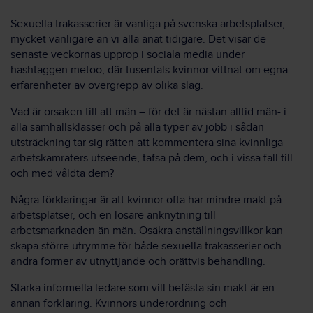
Sexuella trakasserier är vanliga på svenska arbetsplatser,
mycket vanligare än vi alla anat tidigare. Det visar de
senaste veckornas upprop i sociala media under
hashtaggen metoo, där tusentals kvinnor vittnat om egna
erfarenheter av övergrepp av olika slag.
Vad är orsaken till att män – för det är nästan alltid män- i
alla samhällsklasser och på alla typer av jobb i sådan
utsträckning tar sig rätten att kommentera sina kvinnliga
arbetskamraters utseende, tafsa på dem, och i vissa fall till
och med våldta dem?
Några förklaringar är att kvinnor ofta har mindre makt på
arbetsplatser, och en lösare anknytning till
arbetsmarknaden än män. Osäkra anställningsvillkor kan
skapa större utrymme för både sexuella trakasserier och
andra former av utnyttjande och orättvis behandling.
Starka informella ledare som vill befästa sin makt är en
annan förklaring. Kvinnors underordning och