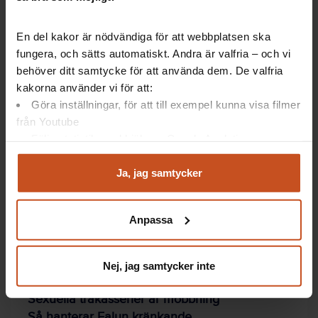
uppträdande i ord eller handling, som upplevs
olustigt eller förnedrande av den som utsätts.
En del kakor är nödvändiga för att webbplatsen ska
Arbetsgivaren har ansvar för att förhindra
fungera, och sätts automatiskt. Andra är valfria – och vi
sexuella trakasserier på arbetsplatsen.
behöver ditt samtycke för att använda dem. De valfria
Ansvaret regleras i föreskriften om
kakorna använder vi för att:
organisatorisk och social arbetsmiljö, och i
Göra inställningar, för att till exempel kunna visa filmer
diskrimineringslagen.
från Youtube
Läs mer hos
Följa statistik med hjälp av Google Analytics
Arbetsmiljöverket
Analysera trafik för att kunna visa riktad information
Diskrimineringsombudsmannen
och marknadsföring
Ja, jag samtycker
Du kan när som helst återta ditt godkännande genom att
klicka på ”hantera kakor” längst ner på sidan, eller mejla
Anpassa
integritet@suntarbetsliv.se.
Artiklar: Så gör andra
Nej, jag samtycker inte
Sexuella trakasserier är mobbning
Så hanterar Falun kränkande