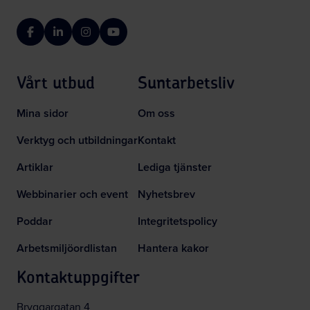
Facebook
LinkedIn
Instagram
YouTube
Vårt utbud
Suntarbetsliv
Mina sidor
Om oss
Verktyg och utbildningar
Kontakt
Artiklar
Lediga tjänster
Webbinarier och event
Nyhetsbrev
Poddar
Integritetspolicy
Arbetsmiljöordlistan
Hantera kakor
Kontaktuppgifter
Bryggargatan 4