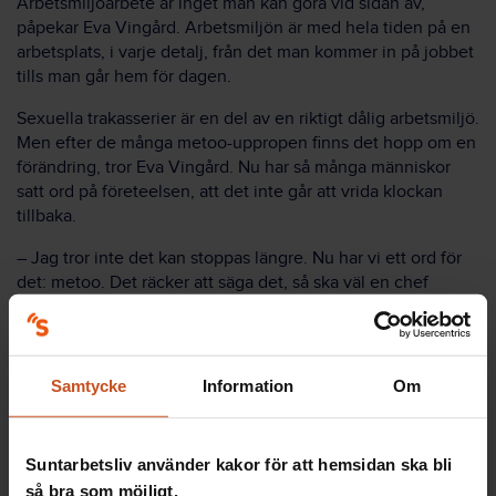
Arbetsmiljöarbete är inget man kan göra vid sidan av,
påpekar Eva Vingård. Arbetsmiljön är med hela tiden på en
arbetsplats, i varje detalj, från det man kommer in på jobbet
tills man går hem för dagen.
Sexuella trakasserier är en del av en riktigt dålig arbetsmiljö.
Men efter de många metoo-uppropen finns det hopp om en
förändring, tror Eva Vingård. Nu har så många människor
satt ord på företeelsen, att det inte går att vrida klockan
tillbaka.
– Jag tror inte det kan stoppas längre. Nu har vi ett ord för
det: metoo. Det räcker att säga det, så ska väl en chef
reagera i fortsättningen, säger hon.
Samtycke
Information
Om
Vad är sexuella trakasserier?
Suntarbetsliv använder kakor för att hemsidan ska bli
Sexuella trakasserier är ovälkommet sexuellt
så bra som möjligt.