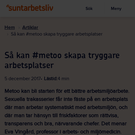
Sök
Meny
Visa sökruta
Hoppa
till
Hem
Artiklar
huvudinnehållet
Så kan #metoo skapa tryggare arbetsplatser
Så kan #metoo skapa tryggare
arbetsplatser
5 december 2017
Lästid:
4 min
Metoo kan bli starten för ett bättre arbetsmiljöarbete.
Sexuella trakasserier får inte fäste på en arbetsplats
där man arbetar systematiskt med arbetsmiljön, och
där man tar hänsyn till friskfaktorer som rättvisa,
transparens och bra, närvarande chefer. Det menar
Eva Vingård, professor i arbets- och miljömedicin.