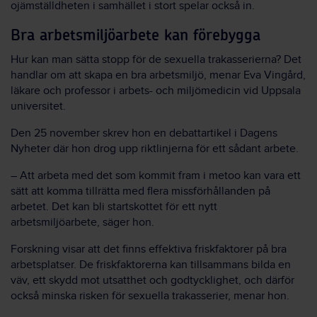
ojämställdheten i samhället i stort spelar också in.
Bra arbetsmiljöarbete kan förebygga
Hur kan man sätta stopp för de sexuella trakasserierna? Det
handlar om att skapa en bra arbetsmiljö, menar Eva Vingård,
läkare och professor i arbets- och miljömedicin vid Uppsala
universitet.
Den 25 november skrev hon en debattartikel i Dagens
Nyheter där hon drog upp riktlinjerna för ett sådant arbete.
– Att arbeta med det som kommit fram i metoo kan vara ett
sätt att komma tillrätta med flera missförhållanden på
arbetet. Det kan bli startskottet för ett nytt
arbetsmiljöarbete, säger hon.
Forskning visar att det finns effektiva friskfaktorer på bra
arbetsplatser. De friskfaktorerna kan tillsammans bilda en
väv, ett skydd mot utsatthet och godtycklighet, och därför
också minska risken för sexuella trakasserier, menar hon.