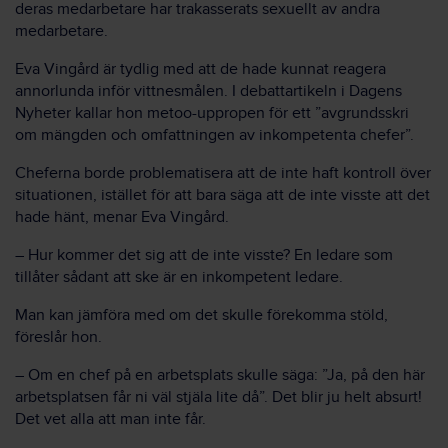
deras medarbetare har trakasserats sexuellt av andra
medarbetare.
Eva Vingård är tydlig med att de hade kunnat reagera
annorlunda inför vittnesmålen. I debattartikeln i Dagens
Nyheter kallar hon metoo-uppropen för ett ”avgrundsskri
om mängden och omfattningen av inkompetenta chefer”.
Cheferna borde problematisera att de inte haft kontroll över
situationen, istället för att bara säga att de inte visste att det
hade hänt, menar Eva Vingård.
– Hur kommer det sig att de inte visste? En ledare som
tillåter sådant att ske är en inkompetent ledare.
Man kan jämföra med om det skulle förekomma stöld,
föreslår hon.
– Om en chef på en arbetsplats skulle säga: ”Ja, på den här
arbetsplatsen får ni väl stjäla lite då”. Det blir ju helt absurt!
Det vet alla att man inte får.