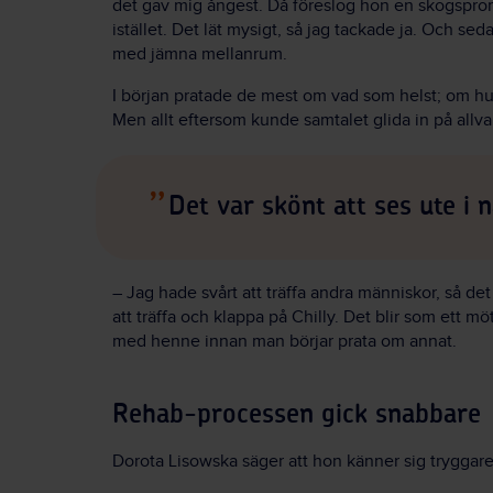
det gav mig ångest. Då föreslog hon en skogspr
istället. Det lät mysigt, så jag tackade ja. Och seda
med jämna mellanrum.
I början pratade de mest om vad som helst; om h
Men allt eftersom kunde samtalet glida in på allv
Det var skönt att ses ute i 
– Jag hade svårt att träffa andra människor, så det
att träffa och klappa på Chilly. Det blir som ett 
med henne innan man börjar prata om annat.
Rehab-processen gick snabbare
Dorota Lisowska säger att hon känner sig tryggare