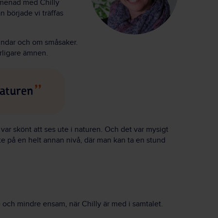
omenad med Chilly
n började vi träffas
undar och om småsaker.
arligare ämnen.
naturen
 var skönt att ses ute i naturen. Och det var mysigt
möte på en helt annan nivå, där man kan ta en stund
 och mindre ensam, när Chilly är med i samtalet.