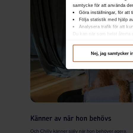
samtycke för att använda dem
Göra inställningar, för att
Följa statistik med hjälp 
Analysera trafik för att k
Du kan när som helst återta d
integritet@suntarbetsliv.se.
Nej, jag samtycker i
Känner av när hon behövs
Och Chilly känner själv när hon behöver agera.