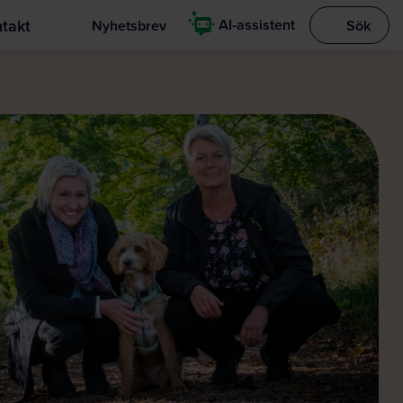
takt
AI-assistent
Nyhetsbrev
Sök
Visa sökrut