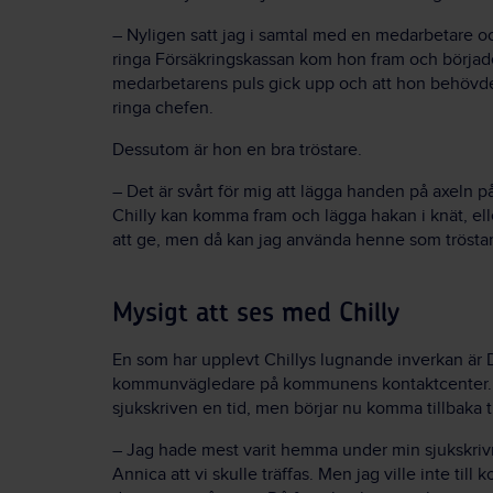
– Nyligen satt jag i samtal med en medarbetare och
ringa Försäkringskassan kom hon fram och börjad
medarbetarens puls gick upp och att hon behövde
ringa chefen.
Dessutom är hon en bra tröstare.
– Det är svårt för mig att lägga handen på axeln 
Chilly kan komma fram och lägga hakan i knät, ell
att ge, men då kan jag använda henne som tröstar
Mysigt att ses med Chilly
En som har upplevt Chillys lugnande inverkan är 
kommunvägledare på kommunens kontaktcenter. H
sjukskriven en tid, men börjar nu komma tillbaka ti
– Jag hade mest varit hemma under min sjukskrivn
Annica att vi skulle träffas. Men jag ville inte ti