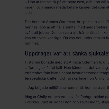
– Hon är fantastisk på att bryta isen, och hon vill 
ingen, och många medarbetare känner det som att
sida.
Det berättar Annica Otterman, hr-specialist och Ch
hennes jobb är att hålla samtal med medarbetare
svårt att jobba. Det kan vara allt från ohälsa till k
kan ofta vara känsliga. Då kan det underlätta att h
rummet.
Uppdraget var att sänka sjuktale
Historien började med att Annica Otterman fick 
sifforna gick åt fel håll. Hon kände att det var da
erfarenhet från bland annat hästunderstödd terapi
terapeutiska krafter. Och så skaffade hon Chilly fö
– Jag började miljöträna henne när hon bara var 
Idag är Chilly ett och ett halvt år, färdigutbildad
i veckan. Just nu ligger hon och sover lugnt, utsp