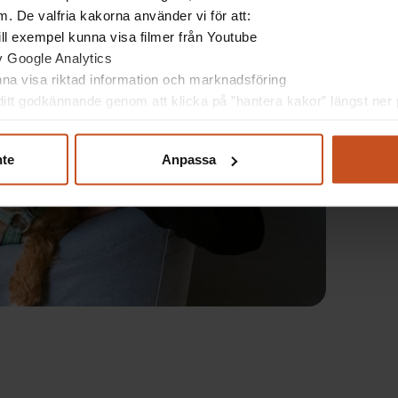
. De valfria kakorna använder vi för att:
 till exempel kunna visa filmer från Youtube
av Google Analytics
unna visa riktad information och marknadsföring
itt godkännande genom att klicka på ”hantera kakor” längst ner p
nte
Anpassa