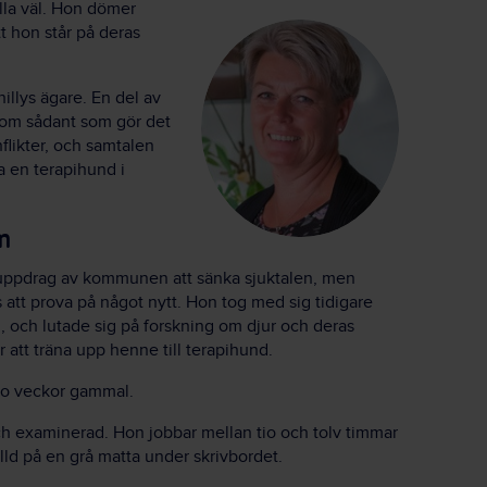
alla väl. Hon dömer
 hon står på deras
illys ägare. En del av
 om sådant som gör det
onflikter, och samtalen
a en terapihund i
n
i uppdrag av kommunen att sänka sjuktalen, men
gs att prova på något nytt. Hon tog med sig tidigare
, och lutade sig på forskning om djur och deras
r att träna upp henne till terapihund.
tio veckor gammal.
 och examinerad. Hon jobbar mellan tio och tolv timmar
illd på en grå matta under skrivbordet.