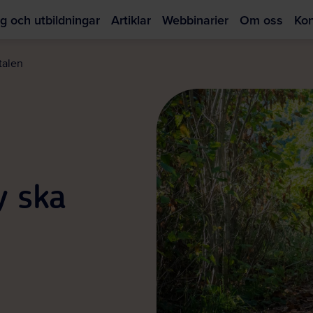
g och utbildningar
Artiklar
Webbinarier
Om oss
Kon
Hoppa
till
talen
huvudinnehållet
y ska