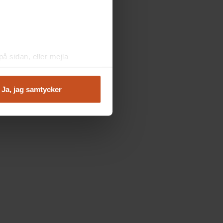
å sidan, eller mejla
Ja, jag samtycker