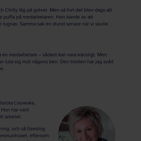
 Chilly låg på golvet. Men så fort det blev dags att
e puffa på medarbetaren. Hon kände av att
 lugnas. Samma sak en stund senare när vi skulle
på en medarbetare – sådant kan vara känsligt. Men
er luta sig mot någons ben. Den trösten har jag svårt
e.
Dorota Lisowska,
on har varit
ll arbetet.
ing, och så föreslog
ll kommunhuset, eftersom