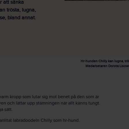
r att sänka
an trösta, lugna,
se, bland annat.
Hr-hunden Chilly kan lugna, t
Medarbetaren Dorota Lisowsk
 varm kropp som lutar sig mot benet på den som är
öven och lättar upp stämningen när allt känns tungt.
a sätt.
anlitat labradoodeln Chilly som hr-hund.