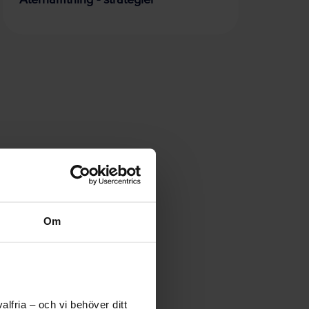
Om
lfria – och vi behöver ditt