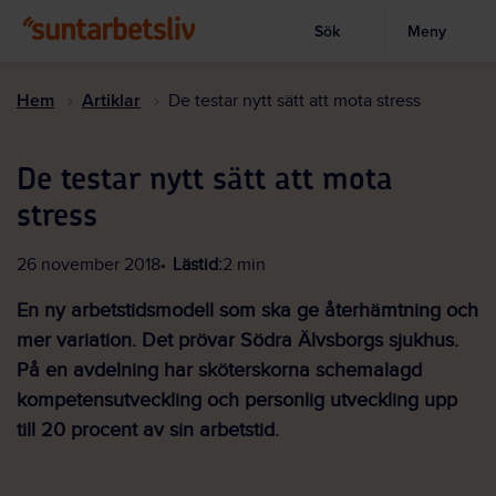
Sök
Meny
Visa sökruta
Hoppa
till
Hem
Artiklar
De testar nytt sätt att mota stress
huvudinnehållet
De testar nytt sätt att mota
stress
26 november 2018
Lästid:
2 min
En ny arbetstidsmodell som ska ge återhämtning och
mer variation. Det prövar Södra Älvsborgs sjukhus.
På en avdelning har sköterskorna schemalagd
kompetens­utveckling och personlig utveckling upp
till 20 procent av sin arbetstid.