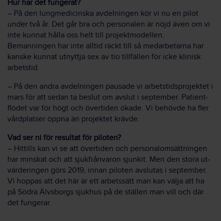
Hur har det fungerat?
– På den lung­medicinska avdelningen kör vi nu en pilot
under två år. Det går bra och personalen är nöjd även om vi
inte kunnat hålla oss helt till projekt­modellen.
Bemanningen har inte alltid räckt till så medarbetarna har
kanske kunnat utnyttja sex av tio till­fällen för icke klinisk
arbetstid.
– På den andra avdelningen pausade vi arbetstids­projektet i
mars för att sedan ta beslut om avslut i september. Patient­
flödet var för högt och över­tiden ökade. Vi behövde ha fler
vård­platser öppna än projektet krävde.
Vad ser ni för resultat för piloten?
– Hittills kan vi se att över­tiden och personal­omsättningen
har minskat och att sjuk­frånvaron sjunkit. Men den stora ut­
värderingen görs 2019, innan piloten avslutas i september.
Vi hoppas att det här är ett arbets­sätt man kan välja att ha
på Södra Älvsborgs sjukhus på de ställen man vill och där
det fungerar.