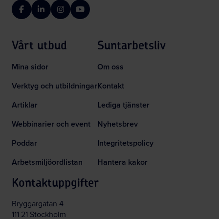
Facebook
LinkedIn
Instagram
YouTube
Vårt utbud
Suntarbetsliv
Mina sidor
Om oss
Verktyg och utbildningar
Kontakt
Artiklar
Lediga tjänster
Webbinarier och event
Nyhetsbrev
Poddar
Integritetspolicy
Arbetsmiljöordlistan
Hantera kakor
Kontaktuppgifter
Bryggargatan 4
111 21 Stockholm