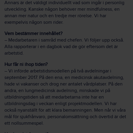
Annars är det väldigt individuellt vad som ingår i personlig
utveckling. Kanske någon behöver mer mindfulness, en
annan mer natur och en tredje mer rörelse. Vi har
exempelvis någon som rider.
Vem bestämmer innehållet?
– Medarbetaren i samråd med chefen. Vi följer upp också.
Alla rapporterar i en dagbok vad de gör eftersom det är
arbetstid.
Hur får ni ihop tiden?
– Vi införde arbetstids­modellen på två avdelningar i
september 2017. På den ena, en medicinsk akut­avdelning,
hade vi vakanser och drog ner antalet vård­platser. På den
andra, en lung­medicinsk avdelning, minskade vi på
utbildnings­tiden så att medarbetarna inte har en
utbildnings­dag i veckan enligt projekt­modellen. Vi har
också nyanställt för att klara bemanningen. Men når vi våra
mål för sjuk­frånvaro, personal­omsättning och övertid är det
ett noll­summespel.