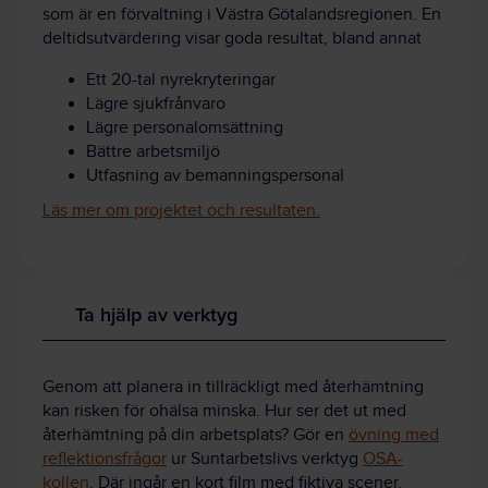
som är en förvaltning i Västra Götalands­regionen. En
deltids­utvärdering visar goda resultat, bland annat
Ett 20-tal nyrekryte­ringar
Lägre sjuk­frånvaro
Lägre personal­omsättning
Bättre arbets­miljö
Utfasning av be­mannings­personal
Läs mer om projektet och resultaten.
Ta hjälp av verktyg
Genom att planera in tillräckligt med återhämtning
kan risken för ohälsa minska.
Hur ser det ut med
återhämtning på din arbetsplats? Gör en
övning med
reflektionsfrågor
ur Suntarbetslivs verktyg
OSA-
kollen
.
Där ingår en kort film med fiktiva scener.