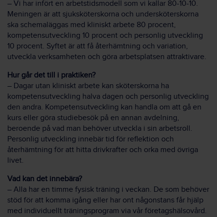
– Vi har infört en arbetstidsmodell som vi kallar 80-10-10.
Meningen är att sjuksköterskorna och under­sköterskorna
ska schemaläggas med kliniskt arbete 80 procent,
kompetens­utveckling 10 procent och personlig utveckling
10 procent. Syftet är att få återhämtning och variation,
utveckla verksamheten och göra arbets­platsen attraktivare.
Hur går det till i praktiken?
– Dagar utan kliniskt arbete kan sköterskorna ha
kompetens­utveckling halva dagen och personlig utveckling
den andra. Kompetens­utveckling kan handla om att gå en
kurs eller göra studiebesök på en annan avdelning,
beroende på vad man behöver utveckla i sin arbetsroll.
Personlig utveckling innebär tid för reflektion och
återhämtning för att hitta drivkrafter och orka med övriga
livet.
Vad kan det innebära?
– Alla har en timme fysisk träning i veckan. De som behöver
stöd för att komma igång eller har ont någonstans får hjälp
med individuellt tränings­program via vår företags­hälso­vård.