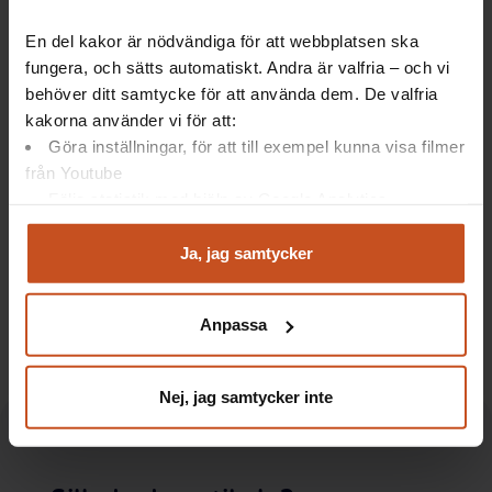
En del kakor är nödvändiga för att webbplatsen ska
Artiklar: Så gör andra
fungera, och sätts automatiskt. Andra är valfria – och vi
behöver ditt samtycke för att använda dem. De valfria
kakorna använder vi för att:
Heltid till alla kräver hållbara arbetstider
Göra inställningar, för att till exempel kunna visa filmer
från Youtube
Följa statistik med hjälp av Google Analytics
Artiklar: Forskning
Analysera trafik för att kunna visa riktad information
och marknadsföring
Ja, jag samtycker
Du kan när som helst återta ditt godkännande genom att
11 vinster av att jobba med OSA
klicka på ”hantera kakor” längst ner på sidan, eller mejla
Må bra i skiftarbete med mindre
Anpassa
integritet@suntarbetsliv.se.
arbetsbelastning
Nej, jag samtycker inte