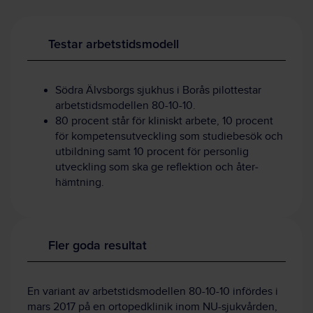
Testar arbetstidsmodell
Södra Älvsborgs sjukhus i Borås pilot­testar
arbetstids­modellen 80-10-10.
80 procent står för kliniskt arbete, 10 procent
för kompetens­utveckling som studie­besök och
utbildning samt 10 procent för personlig
utveckling som ska ge reflektion och åter­
hämtning.
Fler goda resultat
En variant av arbetstids­modellen 80-10-10 infördes i
mars 2017 på en ortoped­klinik inom NU-sjukvården,