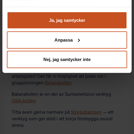
Arbetslag med hög vårdtyngd får extra
Följa statistik med hjälp av Google Analytics
resurser.
Analysera trafik för att kunna visa riktad information
Nya patienter placeras med hänsyn till
och marknadsföring
Ja, jag samtycker
arbetslagens vårdtyngd.
Du kan när som helst återta ditt godkännande genom att
klicka på ”hantera kakor” längst ner på sidan, eller mejla
Anpassa
integritet@suntarbetsliv.se.
Jobba med er arbetsbelastning
Nej, jag samtycker inte
Hur ser balansen ut mellan krav och resurser på er
arbetsplats? Det får ni möjlighet att prata om i
gruppövningen
Balanskollen
.
Balanskollen är en del av Suntarbetslivs verktyg
OSA-kollen
.
Titta även gärna närmare på
Stressdialogen
— ett
verktyg som ger stöd i att börja förebygga osund
stress.