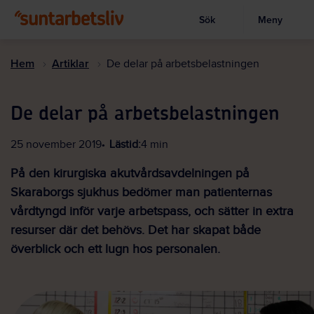
Sök
Meny
Visa sökruta
Hoppa
till
Hem
Artiklar
De delar på arbetsbelastningen
huvudinnehållet
De delar på arbetsbelastningen
25 november 2019
Lästid:
4 min
På den kirurgiska akutvårdsavdelningen på
Skaraborgs sjukhus bedömer man patienternas
vårdtyngd inför varje arbetspass, och sätter in extra
resurser där det behövs. Det har skapat både
överblick och ett lugn hos personalen.