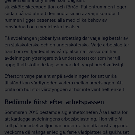
gemensamma utrymmen som dagrum,
sjuksköterskeexpedition och förråd. Patientrummen ligger
sedan på rad utmed den andra sidan av varje korridor. I
rummen ligger patienter, alla med olika behov av
omvårdnad och medicinska insatser.
På avdelningen jobbar fyra arbetslag där varje lag består av
en sjuksköterska och en undersköterska. Varje arbetslag tar
hand om en fjärdedel av vårdplatserna. Dessutom har
avdelningen ytterligare två undersköterskor som har till
uppgift att stötta de lag som har det tyngst arbetsmässigt.
Eftersom varje patient är på avdelningen för sitt unika
tillstånd kan vårdtyngden variera mellan arbetslagen. Att
prata om hur stor vårdtyngden är har inte varit helt enkelt.
Bedömde först efter arbetspassen
Sommaren 2015 bestämde sig enhetschefen Åsa Lastra för
att kartlägga avdelningens arbetsbelastning. Hon ville få
koll på hur arbetsmiljön var under de här ofta ansträngande
veckorna då många är lediga, färre vårdplatser på sjukhuset