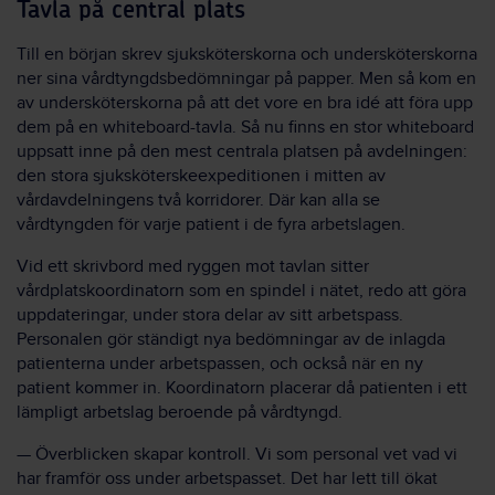
Tavla på central plats
Till en början skrev sjuksköterskorna och undersköterskorna
ner sina vårdtyngdsbedömningar på papper. Men så kom en
av undersköterskorna på att det vore en bra idé att föra upp
dem på en whiteboard-tavla. Så nu finns en stor whiteboard
uppsatt inne på den mest centrala platsen på avdelningen:
den stora sjuksköterskeexpeditionen i mitten av
vårdavdelningens två korridorer. Där kan alla se
vårdtyngden för varje patient i de fyra arbetslagen.
Vid ett skrivbord med ryggen mot tavlan sitter
vårdplatskoordinatorn som en spindel i nätet, redo att göra
uppdateringar, under stora delar av sitt arbetspass.
Personalen gör ständigt nya bedömningar av de inlagda
patienterna under arbetspassen, och också när en ny
patient kommer in. Koordinatorn placerar då patienten i ett
lämpligt arbetslag beroende på vårdtyngd.
— Överblicken skapar kontroll. Vi som personal vet vad vi
har framför oss under arbetspasset. Det har lett till ökat