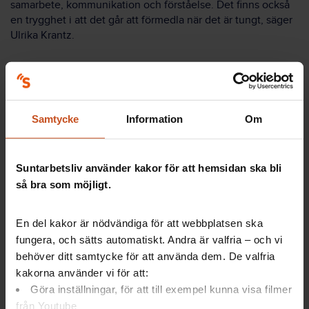
samarbete, kommunikation och förståelse. Det finns också
en trygghet i att det går att förmedla när det är tungt, säger
Ulrika Krantz.
Bedöma vårdtyngd - så gör de
Samtycke
Information
Om
Personalen bedömer vårdtyngden för varje
patient. Varje nivå har bestämda kriterier.
Suntarbetsliv använder kakor för att hemsidan ska bli
Vårdtyngden för omvårdnaden ges en siffra
så bra som möjligt.
från 1 till 3.
Medicinsk vårdtyngd ges en bokstav från A till
En del kakor är nödvändiga för att webbplatsen ska
C.
fungera, och sätts automatiskt. Andra är valfria – och vi
En patient som har fått 1A är lättast. 3C är mest
arbetskrävande.
behöver ditt samtycke för att använda dem. De valfria
Inför varje arbetspass sammanställer
kakorna använder vi för att:
vårdplatskoordinatorn vårdtyngden för alla
Göra inställningar, för att till exempel kunna visa filmer
arbetslag och går igenom den med personalen.
från Youtube